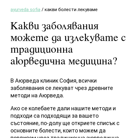
ayurveda sofia
/
какви болести лекуваме
Какви заболявания
можете да излекувате с
традиционна
аюрведична медицина?
В Аюрведа клиник София, всички
заболявания се лекуват чрез древните
методи на Аюрведа.
Ако се колебаете дали нашите методи и
подходи са подходящи за вашето
състояние, по-долу ще откриете списък с
основните болести, които можем да
повлияем чрез традиционна аюрведична