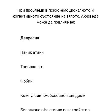
При проблеми в психо-емоционалното и
когнитивното състояние на тялото, Аюрведа
може да повлияе на:
Депресия
Паник атаки
Тревожност
Фобии
Компулсивно-обсесивен синдром
Биполярно афективно разстройство