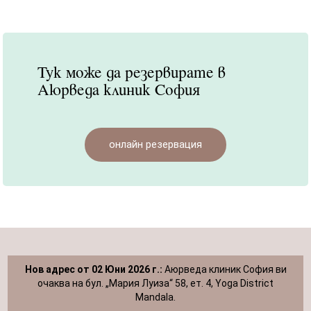
Тук може да резервирате в
Аюрведа клиник София
онлайн резервация
Нов адрес от 02 Юни 2026 г.:
Аюрведа клиник София ви
очаква на бул. „Мария Луиза“ 58, ет. 4, Yoga District
Mandala.