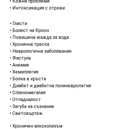
• Кожни проблеми
• Интоксикация с отрови
• Глисти
• Болест на Кроон
• Повишена жажда за вода
• Хронична треска
• Неврологични заболявания
• Фистула
• Анемия
• Хемиплегия
• Болка в кръста
• Диабет и диабетна полиневропатия
• Спленомегалия
• Отпадналост
• Загуба на съзнание
• Световъртеж
• Хроничен алкохолизъм