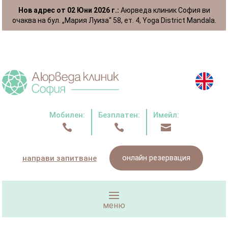
Нов адрес от 02 Юни 2026 г.:
Аюрведа клиник София ви
очаква на бул. „Мария Луиза“ 58, ет. 4, Yoga District Mandala.
Мобилен:
Безплатен:
Имейл:



онлайн резервация
направи запитване