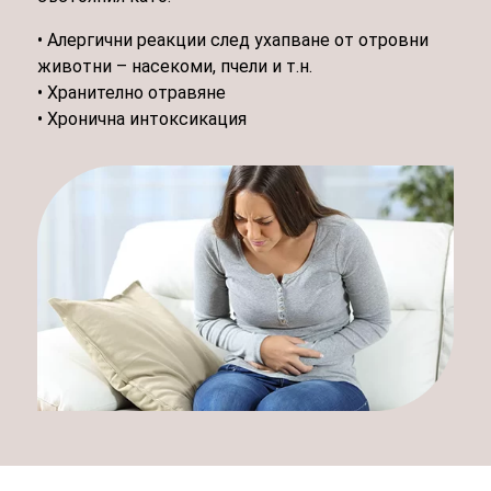
• Алергични реакции след ухапване от отровни
животни – насекоми, пчели и т.н.
• Хранително отравяне
• Хронична интоксикация