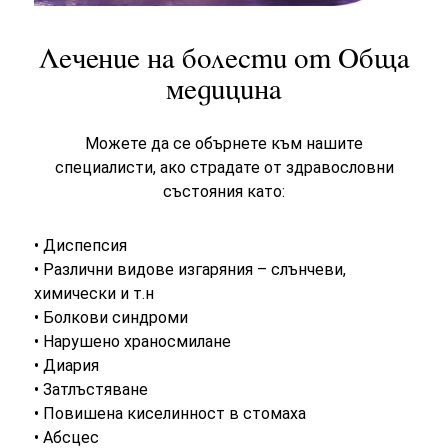
Лечение на болести от Обща
медицина
Можете да се обърнете към нашите
специалисти, ако страдате от здравословни
състояния като:
• Диспепсия
• Различни видове изгаряния – слънчеви,
химически и т.н
• Болкови синдроми
• Нарушено храносмилане
• Диария
• Затлъстяване
• Повишена киселинност в стомаха
• Абсцес