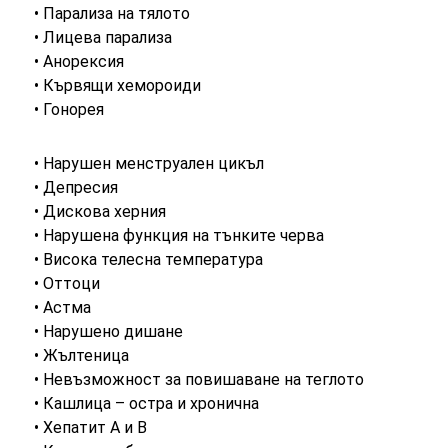
• Парализа на тялото
• Лицева парализа
• Анорексия
• Кървящи хемороиди
• Гонорея
• Нарушен менструален цикъл
• Депресия
• Дискова херния
• Нарушена функция на тънките черва
• Висока телесна температура
• Оттоци
• Астма
• Нарушено дишане
• Жълтеница
• Невъзможност за повишаване на теглото
• Кашлица – остра и хронична
• Хепатит A и B