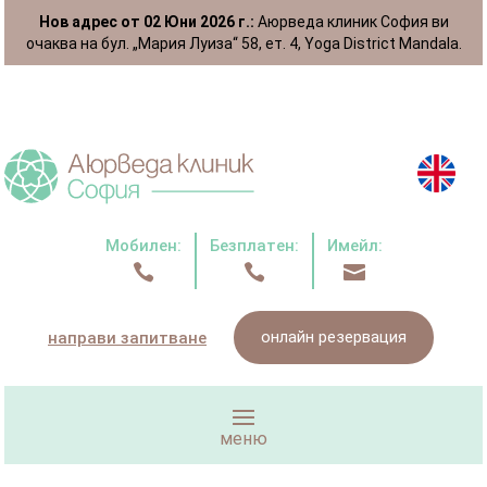
Нов адрес от 02 Юни 2026 г.:
Аюрведа клиник София ви
очаква на бул. „Мария Луиза“ 58, ет. 4, Yoga District Mandala.
Мобилен:
Безплатен:
Имейл:



онлайн резервация
направи запитване