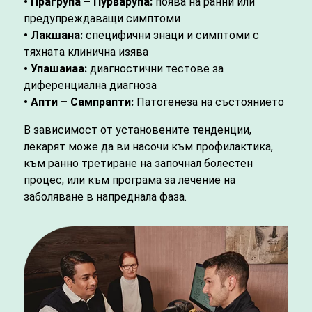
• Прагрупа – Пурварупа:
поява на ранни или
предупреждаващи симптоми
• Лакшана:
специфични знаци и симптоми с
тяхната клинична изява
• Упашаиаа:
диагностични тестове за
диференциална диагноза
• Апти – Сампрапти:
Патогенеза на състоянието
В зависимост от установените тенденции,
лекарят може да ви насочи към профилактика,
към ранно третиране на започнал болестен
процес, или към програма за лечение на
заболяване в напреднала фаза.