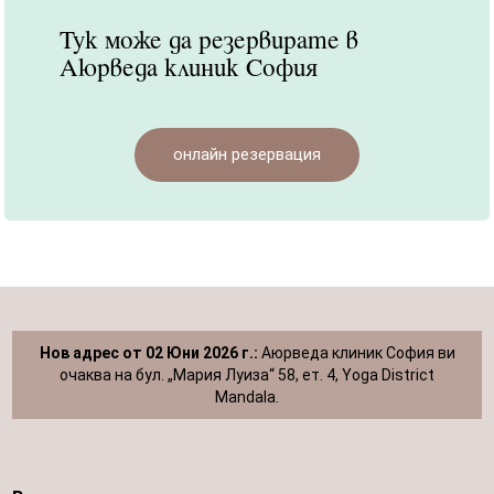
Тук може да резервирате в
Аюрведа клиник София
онлайн резервация
Нов адрес от 02 Юни 2026 г.:
Аюрведа клиник София ви
очаква на бул. „Мария Луиза“ 58, ет. 4, Yoga District
Mandala.