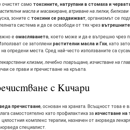
е очистят само
токсините, натрупани в стомаха и черват
астителни масла и масажиране, втриване на лилки, билкови 
пуска, зоните с
токсини се раздвижват
, организмът се по
елната система и да се освободи от тях чрез
вътрешните
важно е
омасляването
, което може и да е вътрешно чрез 
 Използват се затоплени
растителни масла и Гхи
, като зат
 на опредени места. Сред най-често използваните са сусам
лекарствени клизми, лечебно повръщане, изчистване на глав
лучаи се прави и пречистване на кръвта.
ечистване с Кичари
веда пречистване
, основан на храната. Всъщност това е 
лага самостоятелно като профилактика за
изчистване на
т цялостния комплекс терапии, назначен от аюрведа лекаря
аюрведа специалист.