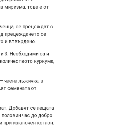
ша миризма, това е от
пченца, се прецеждат с
лед прецеждането се
хо и втвърдено.
и 3. Необходими са и
 количеството куркума,
– чаена лъжичка, а
вят семената от
ват. Добавят се лещата
о половин час до добро
и при изключен котлон.