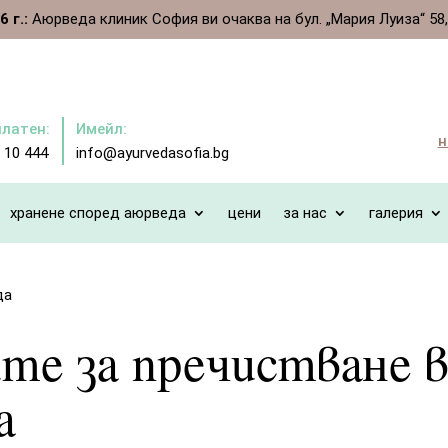
 г.:
Аюрведа клиник София ви очаква на бул. „Мария Луиза“ 58, ет
платен:
Имейл:
н
 10 444
info@ayurvedasofia.bg
хранене според аюрведа
цени
за нас
галерия
да
е за пречистване 
а