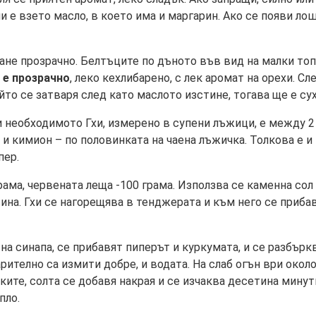
и е взето масло, в което има и маргарин. Ако се появи ло
стане прозрачно. Белтъците по дъното във вид на малки то
 е прозрачно
, леко кехлибарено, с лек аромат на орехи. С
йто се затваря след като маслото изстине, тогава ще е су
и необходимото Гхи, измерено в супени лъжици, е между 2 
 и кимион – по половинката на чаена лъжичка. Толкова е и
пер.
ама, червената леща -100 грама. Използва се каменна сол 
вина. Гхи се нагорещява в тенджерата и към него се приба
на синапа, се прибавят пиперът и куркумата, и се разбърк
рително са измити добре, и водата. На слаб огън ври окол
ките, солта се добавя накрая и се изчаква десетина минут
пло.