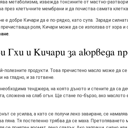
ява метаболизма, извежда токсините от мастно-разтвори
а през клетъчните мембрани и да почиства самата клетка
е е добре Кичари да е по-рядко, като супа. Заради силна
 пречистваща роля, Кичари може да се използва от хора и 
ване
.
ви Гхи и Кичари за аюрведа п
ай-полезните продукти. Това пречистено масло може да се
 на гладно, и за готвене.
е необходима тенджера, на която дъното и стените да са д
а, сложена на слаб огън. Ще стане по-бързо, ако маслото 
онът се усилва, а като се получи леко завиране, се намаля
ава пяна. Тя постепенно трябва да се маха. Претопяването
ля се приятен аромат, леко сладък. Ако запращи, силно или