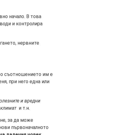
но начало. В това
 води и контролира
гането, нервните
ато съотношението им е
ня, при него една или
полезните и вредни
 климат
и т.н.
не, за да може
нови първоначалното
на дадения човек
.