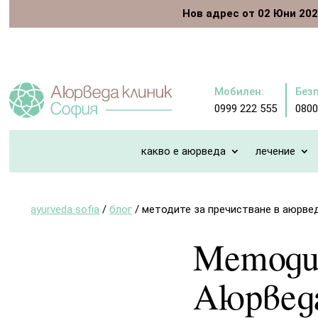
Нов адрес от 02 Юни 2026
Мобилен:
Без
0999 222 555
0800
какво е аюрведа
лечение
ayurveda sofia
/
блог
/
методите за пречистване в аюрве
Методит
Аюрвед