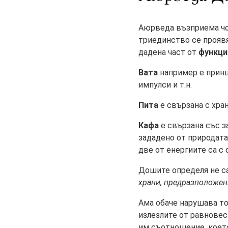
Аюрведа възприема чов
триединство се проявя
дадена част от
функци
Вата
например е принц
импулси и т.н.
Пита
е свързана с хра
Кафа
е свързана със з
зададено от природата 
две от енергиите са с
Дошите определя не 
храни, предразположен
Ама обаче нарушава то
излезлите от равновес
им съотношение, което