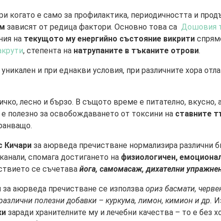
ори когато е само за профилактика, периодичността и про
им
зависят от редица фактори. Основно това са
Дошовия т
ния на
текущото му енергийно състояние викрити
спрям
акрути
, степента на
натрупаните в тъканите отрови
.
уникален и при еднакви условия, при различните хора отла
чко, лесно и бързо. В същото време е питателно, вкусно, 
о е полезно за освобождаването от токсини на
ставните т
ранващо.
с Кичари
за аюрведа пречистване нормализира различни б
канали, спомага достигането на
физиологичен, емоционал
йствието се съчетава
йога, самомасаж, дихателни упражне
и за аюрведа пречистване се използва
ориз басмати, черве
 различни полезни добавки – куркума, лимон, кимион и др.
И
хи
заради хранителните му и лечебни качества – то е без х