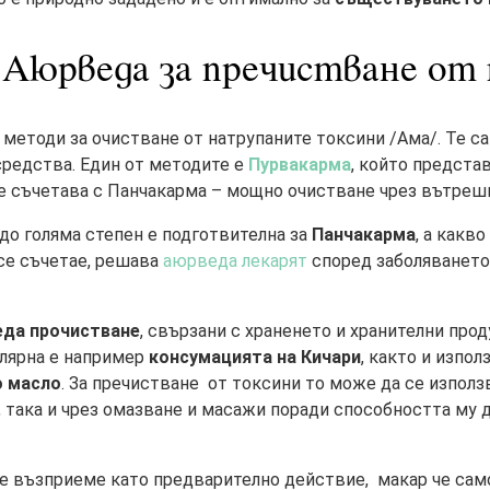
 Аюрведа за пречистване от
методи за очистване от натрупаните токсини /Ама/. Те с
средства. Един от методите е
Пурвакарма
, който предста
е съчетава с Панчакарма – мощно очистване чрез вътрешн
до голяма степен е подготвителна за
Панчакарма
, а какво
се съчетае, решава
аюрведа лекарят
според заболяването
да прочистване
, свързани с храненето и хранителни прод
лярна е например
консумацията на Кичари
, както и изпо
о масло
. За пречистване от токсини то може да се използ
, така и чрез омазване и масажи поради способността му 
 възприеме като предварително действие, макар че само