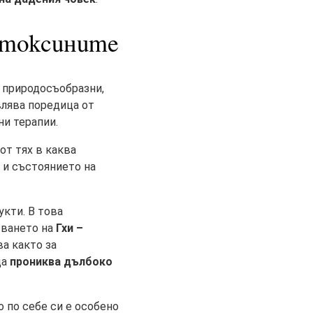
 токсините
а природосъобразни,
влява поредица от
и терапии.
 от тях в каква
 и състоянието на
укти. В това
лзването на
Гхи –
ва както за
да
прониква дълбоко
 по себе си е особено