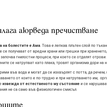
илага аюрведа пречистване
а на болестите е Ама
. Това е лепкав плътен слой по тъкан
е се получават от вредни храни или грешки при храненето,
 започва гнилостни процеси, при което се отделят отрови.
дините се натрупват като плака, тровят организма дори на 
рими във вода и могат да се изхвърлят с потта, да речем,
ването от които е по-трудно и при натрупването им, орг
се
извежда от естественото му състояние
и се нарушава
ния не са само във физиологичен смисъл.
ошите