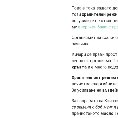
Това е така, защото д
този
хранителен реж
получилите се отклоне
му
енергиен баланс пр
Организмът на всеки е 
различно.
Кичари се прави прости
лесно от организма. Т
кръвта
и е много подх
Хранителният режим 
почиства енергийните 
За усилване на възде
За направата на Кичар
се замени с боб мунг и
пречистеното
масло Г