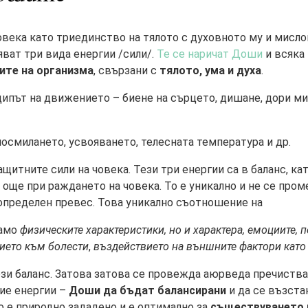
ека като триединство на тялото с духовното му и мислов
ват три вида енергии /сили/.
Те се наричат Доши
и всяка
ите на организма
, свързани с
тялото, ума и духа
.
ипът на движението – биене на сърцето, дишане, дори ми
носмилането, усвояването, телесната температура и др.
ащитните сили на човека. Тези три енергии са в баланс, к
още при раждането на човека. То е уникално и не се проме
 определен превес. Това уникално съотношение на
само
физическите характеристики, но и характера, емоциите, 
ието към болести
,
въздействието на външните фактори като
зи баланс. Затова затова се провежда аюрведа пречиства
ие енергии –
Доши да бъдат балансирани
и да се възста
 е природно зададено и е оптимално за
съществуването 