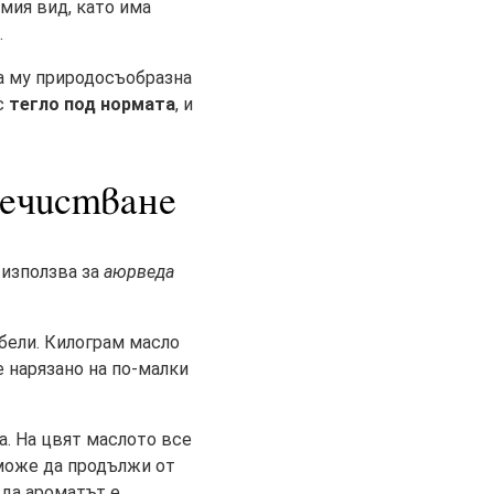
мия вид, като има
.
та му природосъобразна
с
тегло под нормата
, и
речистване
 използва за
аюрведа
ебели. Килограм масло
е нарязано на по-малки
ва. На цвят маслото все
 може да продължи от
 да ароматът е