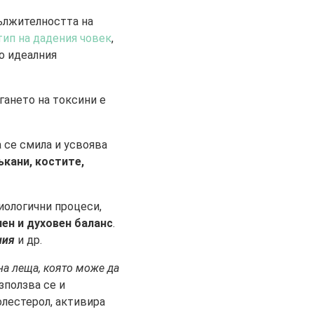
дължителността на
ип на дадения човек
,
о идеалния
гането на токсини е
а се смила и усвоява
ъкани, костите,
иологични процеси,
ен и духовен баланс
.
ния
и др.
на леща, която може да
зползва се и
олестерол, активира