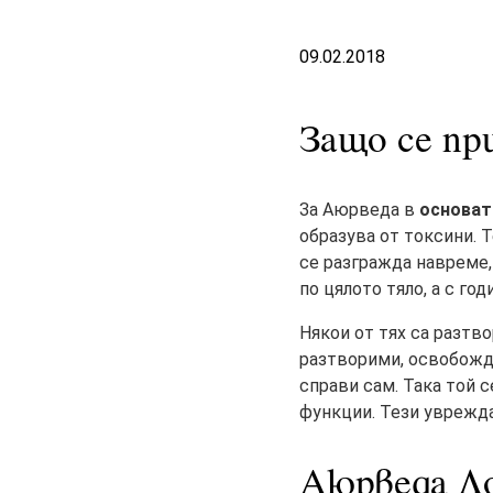
09.02.2018
Защо се пр
За Аюрведа в
основат
образува от токсини. Т
се разгражда навреме,
по цялото тяло, а с го
Някои от тях са разтво
разтворими, освобожда
справи сам. Така той 
функции. Тези уврежда
Аюрведа Д