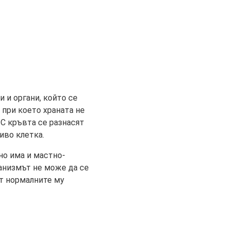
и и органи, който се
 при което храната не
 С кръвта се разнасят
ниво клетка.
 но има и мастно-
анизмът не може да се
т нормалните му