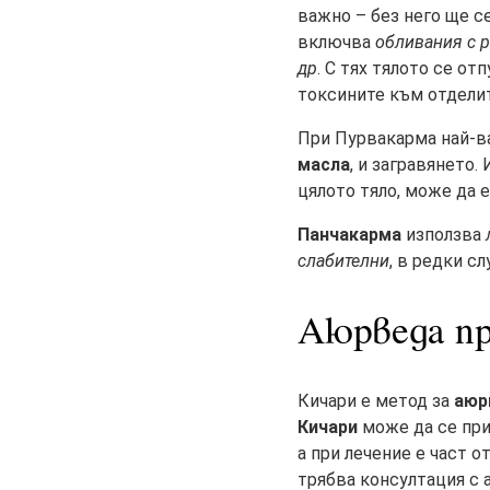
важно – без него ще с
включва
обливания с р
др
. С тях тялото се от
токсините към отделит
При Пурвакарма най-
масла
, и загравянето.
цялото тяло, може да е
Панчакарма
използва
слабителни
, в редки с
Аюрведа пр
Кичари е метод за
аюр
Кичари
може да се при
а при лечение е част о
трябва консултация с 