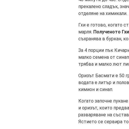
прекалено сладък, знач
отделяне на химикали.
Гхи е готово, когато 
марля.
Полученото Гхи
съхранява в буркан, ко
За 4 порции пък Кичар
малко семена от синап
трябва и малко лют пи
Оризът Басмати е 50 гр
водата е литър и поло
кимион и синап.
Когато започне пукане 
и оризът, които предва
разваряване на състав
Ястието се сервира то