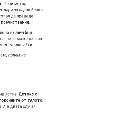
а
. Този метод
отвари за парни бани и
дготвя да преведе
 пречиствания
.
пиене на
лечебни
оплянето може да е за
ово масло и Гхи.
ата, прием на
вид ястие.
Детокс с
 токсините от тялото
,
. И в двата случая