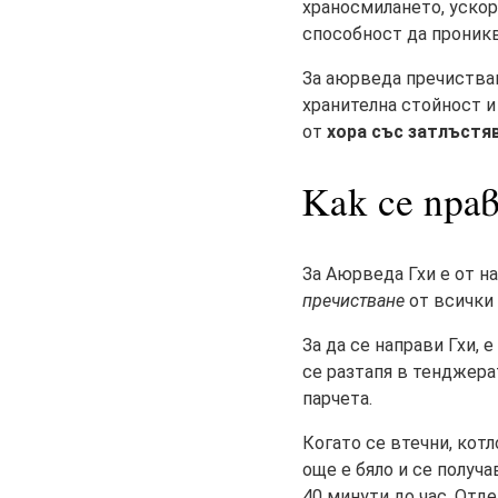
храносмилането, ускор
способност да проникв
За аюрведа пречистван
хранителна стойност и
от
хора със затлъстя
Как се пра
За Аюрведа Гхи е от н
пречистване
от всички и
За да се направи Гхи, 
се разтапя в тенджерат
парчета.
Когато се втечни, котл
още е бяло и се получ
40 минути до час. Отде