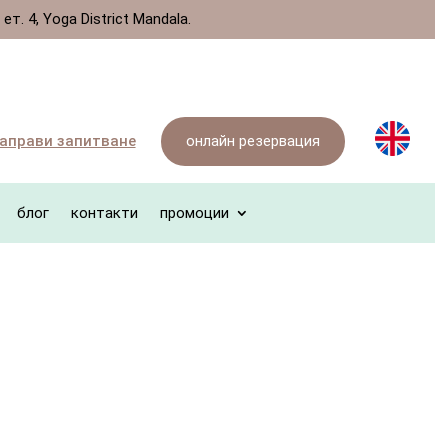
. 4, Yoga District Mandala.
онлайн резервация
аправи запитване
блог
контакти
промоции
в