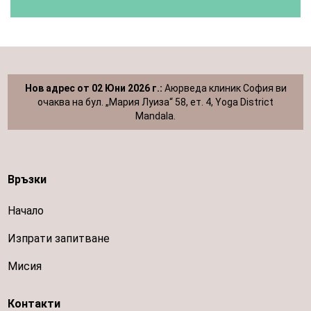
Нов адрес от 02 Юни 2026 г.:
Аюрведа клиник София ви
очаква на бул. „Мария Луиза“ 58, ет. 4, Yoga District
Mandala.
Връзки
Начало
Изпрати запитване
Мисия
Контакти