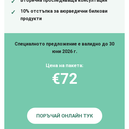
Вторична проследяваща консултация
10% отстъпка за аюрведични билкови
продукти
Специалното предложение е валидно до 30
юни 2026 г.
Цена на пакета:
€72
ПОРЪЧАЙ ОНЛАЙН ТУК