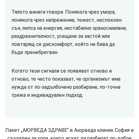
Тялото винаги говори. Понякога чрез умора,
понякога чрез напрежение, тежест, неспокоен
сън, липса на енергия, нестабилно храносмилане,
раздразнителност, усещане за застой или
повтарящ се дискомфорт, който не бива да
бъде пренебрегван.
Когато тези сигнали се появяват отново и
отново, те често показват, че организмът има
нужда от по-задълбочено разбиране, по-точна
грижа и индивидуален подход.
Пакет „АЮРВЕДА ЗДРАВЕ“ в Аюрведа клиник София е
създаден за хора, които искат да разберат по-добре