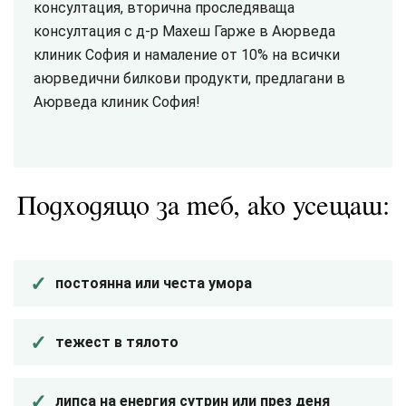
консултация, вторична проследяваща
консултация с д-р Махеш Гарже в Аюрведа
клиник София и намаление от 10% на всички
аюрведични билкови продукти, предлагани в
Аюрведа клиник София!
Подходящо за теб, ако усещаш:
постоянна или честа умора
тежест в тялото
липса на енергия сутрин или през деня