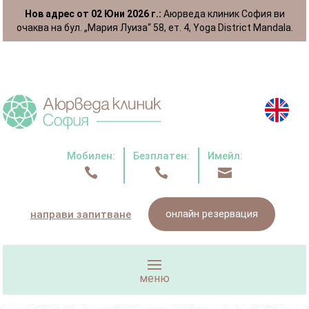
Нов адрес от 02 Юни 2026 г.:
Аюрведа клиник София ви
очаква на бул. „Мария Луиза“ 58, ет. 4, Yoga District Mandala.
Мобилен:
Безплатен:
Имейл:



онлайн резервация
направи запитване