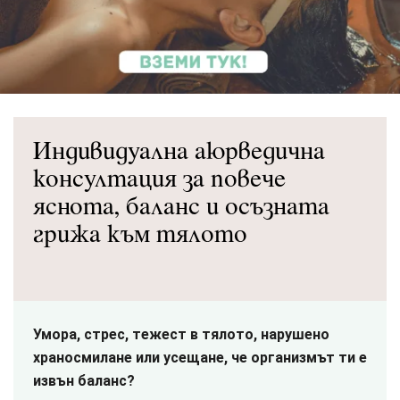
Индивидуална аюрведична
консултация за повече
яснота, баланс и осъзната
грижа към тялото
Умора, стрес, тежест в тялото, нарушено
храносмилане или усещане, че организмът ти е
извън баланс?