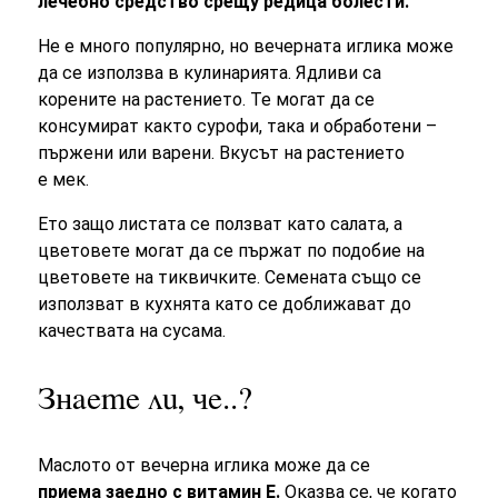
лечебно средство срещу редица болести.
Не е много популярно, но вечерната иглика може
да се използва в кулинарията. Ядливи са
корените на растението. Те могат да се
консумират както сурофи, така и обработени –
пържени или варени. Вкусът на растението
е мек.
Ето защо листата се ползват като салата, а
цветовете могат да се пържат по подобие на
цветовете на тиквичките. Семената също се
използват в кухнята като се доближават до
качествата на сусама.
Знаете ли, че..?
Маслото от вечерна иглика може да се
приема заедно с витамин Е.
Оказва се, че когато