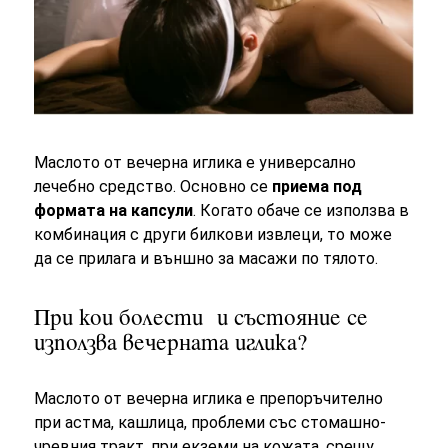
Маслото от вечерна иглика е универсално
лечебно средство. Основно се
приема под
формата на капсули
. Когато обаче се използва в
комбинация с други билкови извлеци, то може
да се прилага и външно за масажи по тялото.
При кои болести и състояние се
използва вечерната иглика?
Маслото от вечерна иглика е препоръчително
при астма, кашлица, проблеми със стомашно-
чревния тракт, при екземи на кожата, срещу