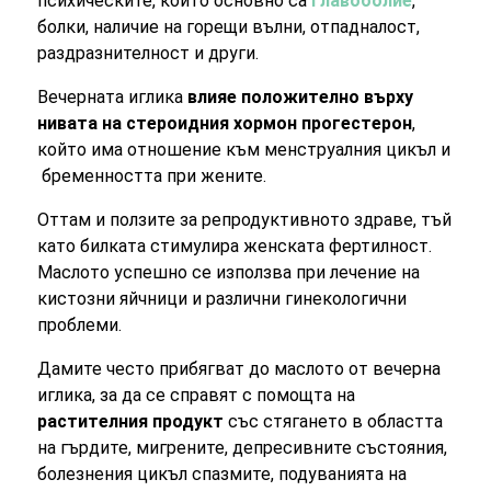
психическите, които основно са
главоболие
,
болки, наличие на горещи вълни, отпадналост,
раздразнителност и други.
Вечерната иглика
влияе положително върху
нивата на стероидния хормон прогестерон
,
който има отношение към менструалния цикъл и
бременността при жените.
Оттам и ползите за репродуктивното здраве, тъй
като билката стимулира женската фертилност.
Маслото успешно се използва при лечение на
кистозни яйчници и различни гинекологични
проблеми.
Дамите често прибягват до маслото от вечерна
иглика, за да се справят с помощта на
растителния продукт
със стягането в областта
на гърдите, мигрените, депресивните състояния,
болезнения цикъл спазмите, подуванията на