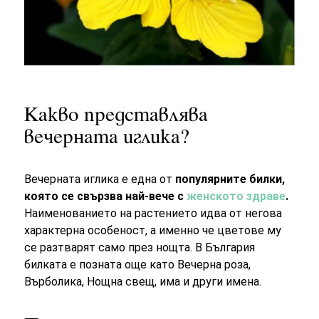
Какво представлява
вечерната иглика?
Вечерната иглика е една от
популярните билки,
която се свързва най-вече с
женското здраве
.
Наименованието на растението идва от негова
характерна особеност, а именно че цветове му
се разтварят само през нощта. В България
билката е позната още като Вечерна роза,
Върболика, Нощна свещ, има и други имена.