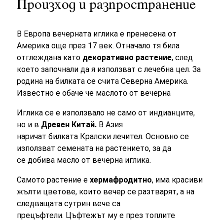
Произход и разпространение
В Европа вечерната иглика е пренесена от
Америка още през 17 век. Отначало тя била
отглеждана като
декоративно растение
, след
което започнали да я използват с лечебна цел. За
родина на билката се счита Северна Америка.
Известно е обаче че маслото от вечерна
Иглика се е използвало не само от индианците,
но и в
Древен Китай.
В Азия
наричат билката Кралски лечител. Основно се
използват семената на растението, за да
се добива масло от вечерна иглика.
Самото растение е
хермафродитно
, има красиви
жълти цветове, които вечер се разтварят, а на
следващата сутрин вече са
прецъфтели. Цъфтежът му е през топлите