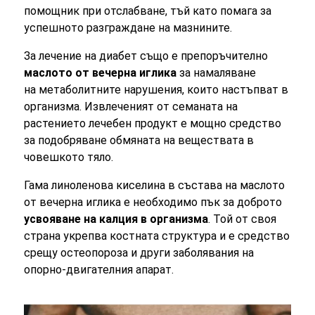
помощник при отслабване, тъй като помага за
успешното разграждане на мазнините.
За лечение на диабет също е препоръчително
маслото от вечерна иглика
за намаляване
на метаболитните нарушения, които настъпват в
организма. Извлеченият от семаната на
растението лечебен продукт е мощно средство
за подобряване обмяната на веществата в
човешкото тяло.
Гама линоленова киселина в състава на маслото
от вечерна иглика е необходимо пък за доброто
усвояване на калция в организма
. Той от своя
страна укрепва костната структура и е средство
срещу остеопороза и други заболявания на
опорно-двигателния апарат.