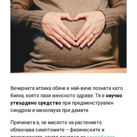
Вечерната иглика обаче е най-вече позната като
билка, която пази женското здраве. Тя е
научно
утвърдено средство
при предменструален
синдром и менопауза при дамите.
Причината е, че маслото на растението
облекчава симптомите – физическите и