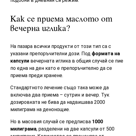
подобни в дневния си режим.
Как се приема маслото от
вечерна иглика?
На пазара всички продукти от този тип са с
указани препоръчителни дози. Под
формата на
капсули
вечерната иглика в общия случай се пие
по една на ден като е препоръчително да се
приема преди хранене.
Стандартното лечение също така може да
включва два приема – сутрин и вечер. Тук
дозировката не бива да надвишава 2000
милиграма на денонощие.
Но в масовия случай се предписва
1000
милиграма
, разделени на две капсули от 500