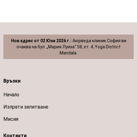
Нов адрес от 02 Юни 2026 г.:
Аюрведа клиник София ви
очаква на бул. „Мария Луиза“ 58, ет. 4, Yoga District
Mandala.
Връзки
Начало
Изпрати запитване
Мисия
Контакти