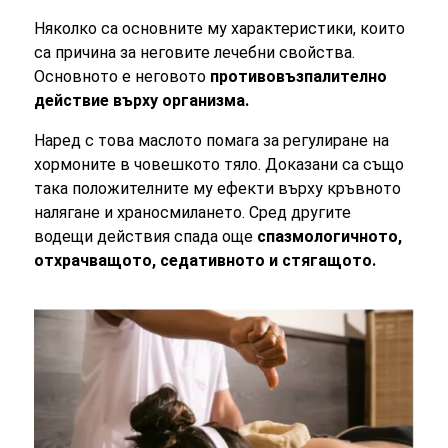
Няколко са основните му характеристики, които
са причина за неговите лечебни свойства.
Основното е неговото
противовъзпалително
действие върху организма.
Наред с това маслото помага за регулиране на
хормоните в човешкото тяло. Доказани са също
така положителните му ефекти върху кръвното
налягане и храносмилането. Сред другите
водещи действия спада още
спазмологичното,
отхрачващото, седативното и стягащото.