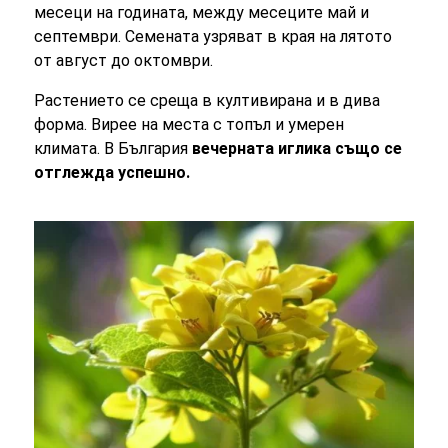
месеци на годината, между месеците май и
септември. Семената узряват в края на лятото
от август до октомври.
Растението се среща в култивирана и в дива
форма. Вирее на места с топъл и умерен
климата. В България
вечерната иглика също се
отглежда успешно.