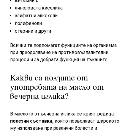
витамин Е
линоловата киселина
алифатни алкохоли
полифеноли
стерини и други
Всички те подпомагат функциите на организма
при преодоляване на противовъзпалителни
процеси и за добрата функция на тъканите.
Какви са ползите от
употребата на масло от
вечерна иглика?
В маслото от вечерна иглика се крият редица
полезни съставки,
които позволяват широкото
му използване при различни болести и