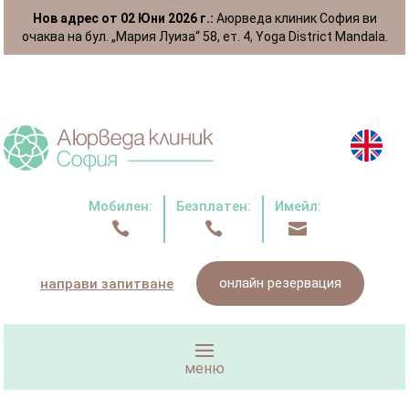
Нов адрес от 02 Юни 2026 г.:
Аюрведа клиник София ви
очаква на бул. „Мария Луиза“ 58, ет. 4, Yoga District Mandala.
Мобилен:
Безплатен:
Имейл:



онлайн резервация
направи запитване