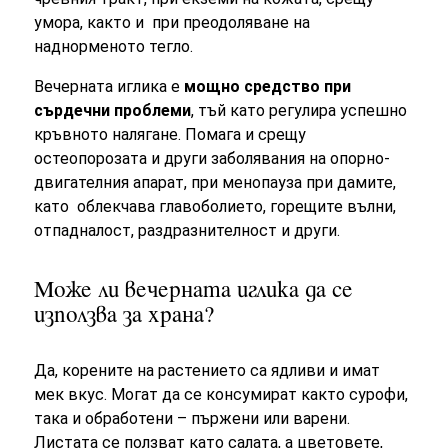
умора, както и при преодоляване на
наднорменото тегло.
Вечерната иглика е
мощно средство при
сърдечни проблеми
, тъй като регулира успешно
кръвното налягане. Помага и срещу
остеопорозата и други заболявания на опорно-
двигателния апарат, при менопауза при дамите,
като облекчава главоболието, горещите вълни,
отпадналост, раздразнителност и други.
Може ли вечерната иглика да се
използва за храна?
Да, корените на растението са ядливи и имат
мек вкус. Могат да се консумират както сурофи,
така и обработени – пържени или варени.
Листата се ползват като салата, а цветовете,