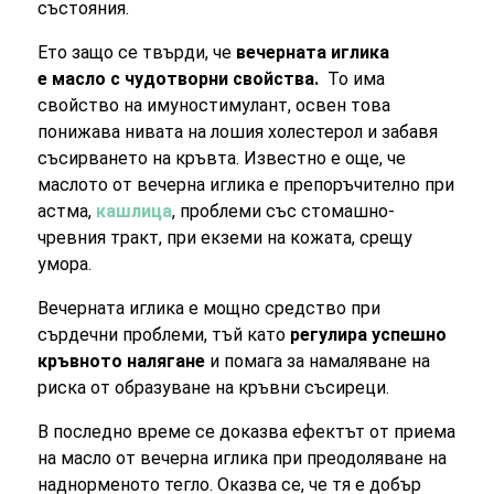
състояния.
Ето защо се твърди, че
вечерната иглика
е масло с чудотворни свойства.
То има
свойство на имуностимулант, освен това
понижава нивата на лошия холестерол и забавя
съсирването на кръвта. Известно е още, че
маслото от вечерна иглика е препоръчително при
астма,
кашлица
, проблеми със стомашно-
чревния тракт, при екземи на кожата, срещу
умора.
Вечерната иглика е мощно средство при
сърдечни проблеми, тъй като
регулира успешно
кръвното налягане
и помага за намаляване на
риска от образуване на кръвни съсиреци.
В последно време се доказва ефектът от приема
на масло от вечерна иглика при преодоляване на
наднорменото тегло. Оказва се, че тя е добър