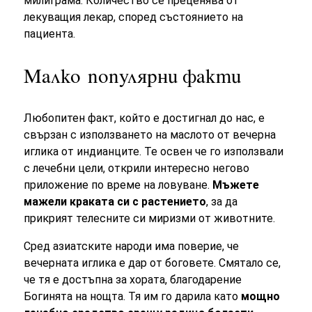
милиграма. Количество се преценява от
лекуващия лекар, според състоянието на
пациента.
Малко популярни факти
Любопитен факт, който е достигнал до нас, е
свързан с използването на маслото от вечерна
иглика от индианците. Те освен че го използвали
с лечебни цели, открили интересно негово
приложение
по време на
ловуване.
Мъжете
мажели краката си с растението
, за да
прикрият телесните си миризми от животните.
Сред азиатските народи има поверие, че
вечерната иглика е дар от боговете. Смятало се,
че тя е достъпна за хората, благодарение
Богинята на нощта. Тя им го дарила като
мощно