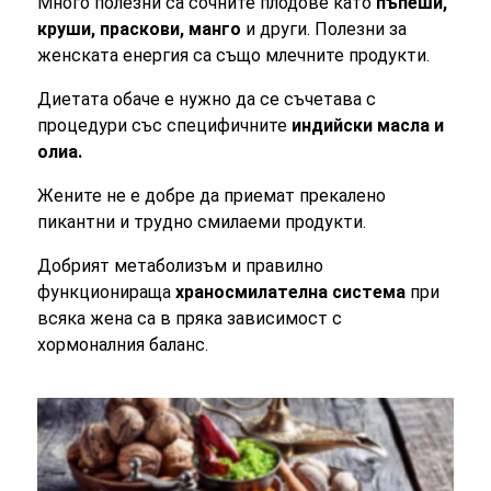
Много полезни са сочните плодове като
пъпеши,
круши, праскови, манго
и
други
. Полезни за
женската енергия са също млечните продукти.
Диетата обаче е нужно да се съчетава с
процедури със специфичните
индийски масла и
олиа.
Жените не е добре да приемат прекалено
пикантни и трудно смилаеми продукти.
Добрият метаболизъм и правилно
функционираща
храносмилателна система
при
всяка
жена
са в пряка зависимост с
хормоналния баланс.