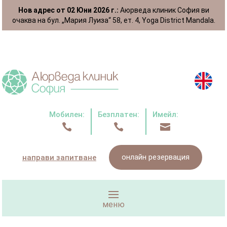
Нов адрес от 02 Юни 2026 г.:
Аюрведа клиник София ви
очаква на бул. „Мария Луиза“ 58, ет. 4, Yoga District Mandala.
Мобилен:
Безплатен:
Имейл:



онлайн резервация
направи запитване