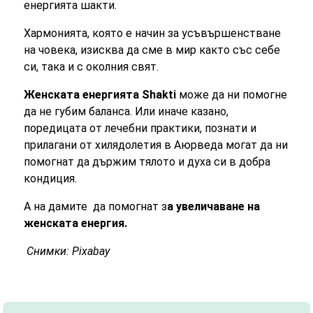
енергията шакти
.
Хармонията, която е начин за усъвършенстване
на човека, изисква да сме в мир както със себе
си, така и с околния свят.
Женската енергията
Shakti
може да ни помогне
да не губим баланса. Или иначе казано,
поредицата от лечебни практики, познати и
прилагани от хилядолетия в Аюрведа могат да ни
помогнат да държим тялото и духа си в добра
кондиция.
А на дамите да помогнат з
а
увеличаване на
женската енергия.
Снимки: Pixabay