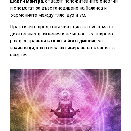
шакти мантра
,
отварят положителните енергии
и спомагат за възстановяване на баланса и
хармонията между тяло, дух и ум.
Практиките
представляват цялата
система от
дихателни упражнения и всъщност са широко
разпространени в
шакти йога
дишане
за
начинаещи, както и за
активиране на женската
енергия.