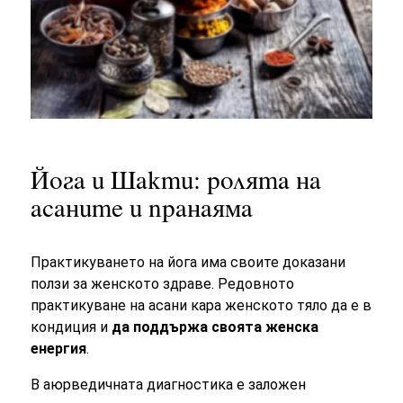
Йога и Шакти: ролята на
асаните и пранаяма
Практикуването на
йога
има своите доказани
ползи за женското здраве. Редовното
практикуване на асани кара женското тяло да е в
кондиция и
да поддържа своята
женска
енергия
.
В
аюрведичната диагностика е заложен