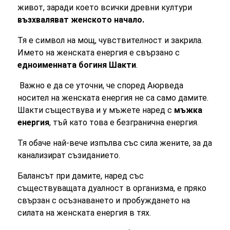
живот, заради което всички древни култури
възхваляват женското начало.
Тя е символ на мощ, чувствителност и закрила.
Името на женската енергия е свързано с
едноименната
богиня Шакти
.
Важно е да се уточни, че според Аюрведа
носител
на женската енергия
не са само дамите.
Шакти
съществува и у мъжете наред с
мъжка
енергия
, тъй като това е безгранична енергия.
Тя обаче най-вече изпълва със сила жените, за да
канализират съзиданието.
Балансът при дамите, наред със
съществуващата
дуалност
в организма, е пряко
свързан с осъзнаването и пробуждането на
силата на женската енергия
в тях.