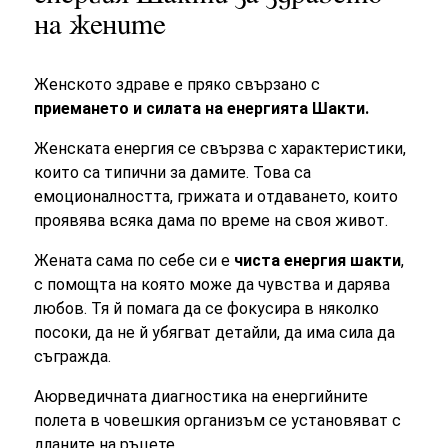
на жените
Женското здраве е пряко свързано с
приемането и силата на енергията Шакти.
Женската енергия се свързва с характеристики,
които са типични за дамите. Това са
емоционалността, грижата и отдаването, които
проявява
всяка дама по време на своя живот
.
Жената
сама по себе си е
чиста енергия
шакти
,
с помощта на която може да чувства и дарява
любов. Тя й помага да се фокусира в няколко
посоки, да не й убягват детайли, да има сила да
съгражда.
Аюрведичната диагностика на енергийните
полета в човешкия организъм се установяват с
дланите на ръцете.