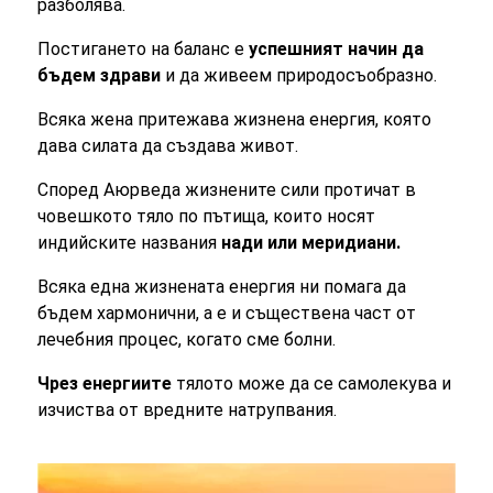
разболява.
Постигането на баланс е
успешният начин да
бъдем здрави
и да живеем природосъобразно.
Всяка жена притежава жизнена енергия, която
дава
силата
да създава живот.
Според Аюрведа жизнените сили протичат в
човешкото тяло по пътища, които носят
индийските названия
нади или меридиани.
Всяка една жизнената енергия ни помага да
бъдем хармонични, а е и съществена част от
лечебния процес, когато сме болни.
Чрез енергиите
тялото може да се самолекува и
изчиства от вредните натрупвания.