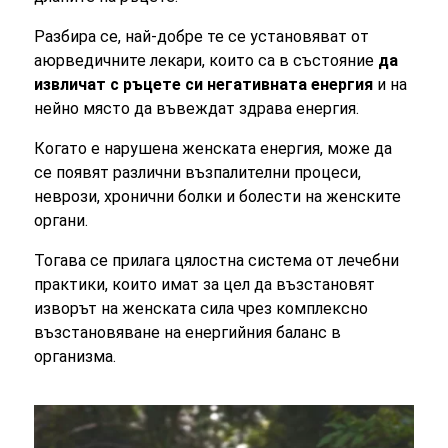
Разбира се, най-добре те се установяват от
аюрведичните лекари, които са в състояние
да
извличат с ръцете си негативната енергия
и на
нейно място да въвеждат здрава енергия.
Когато е нарушена женската енергия, може да
се появят различни възпалителни процеси,
неврози, хронични болки и болести на женските
органи.
Тогава се прилага цялостна система от лечебни
практики, които имат за цел да възстановят
изворът на женската сила
чрез комплексно
възстановяване на енергийния баланс в
организма.