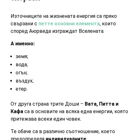
Източниците на жизнената енергия са пряко
свързани с
петте основни елемента
, които
според Аюрведа изграждат Вселената.
А именно:
земя;
вода;
огън;
въздух;
етер.
От друга страна трите Доши –
Вата, Питта и
Кафа
са в основите на всяка една енергии, която
притежава всеки един човек.
Те обаче са в различно съотношение, което
предопределя
индивидуалните