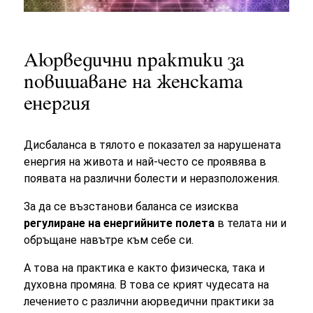
Аюрведични практики за
повишаване на женската
енергия
Дисбаланса в тялото е показател за нарушената
енергия на живота и най-често се проявява в
появата на различни болести и неразположения.
За да се възстанови баланса се изисква
регулиране на енергийните полета
в телата ни и
обръщане навътре към себе си.
А това на практика е както физическа, така и
духовна промяна. В това се крият чудесата на
лечението с различни аюрведични практики за