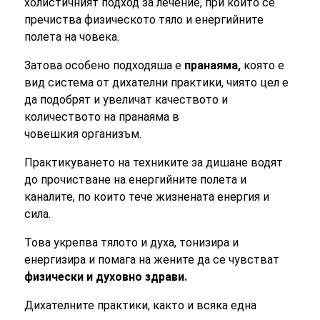
холистичният подход за лечение, при които се
пречиства физическото тяло и енергийните
полета на човека.
Затова особено подходяша е
пранаяма,
която е
вид система от дихателни практики, чиято цел е
да подобрят и увеличат качеството и
количеството на пранаяма в
човешкия организъм.
Практикуването на техниките за дишане водят
до прочистване на енергийните полета и
каналите, по които тече жизнената енергия и
сила.
Това укрепва тялото и духа, тонизира и
енергизира и помага на жените да се чувстват
физически и духовно здрави.
Дихателните практики, както и всяка една