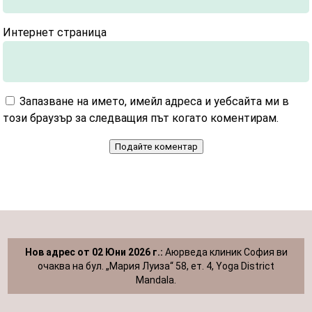
Интернет страница
Запазване на името, имейл адреса и уебсайта ми в
този браузър за следващия път когато коментирам.
Подайте коментар
Нов адрес от 02 Юни 2026 г.:
Аюрведа клиник София ви
очаква на бул. „Мария Луиза“ 58, ет. 4, Yoga District
Mandala.