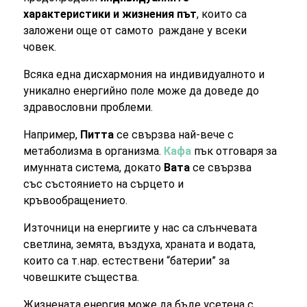
характеристики и жизнения път
, които са
заложени още от самото раждане у всеки
човек.
Всяка една дисхармония на индивидуалното и
уникално енергийно поле може да доведе до
здравословни проблеми.
Например,
Питта
се свързва най-вече с
метаболизма в организма.
Кафа
пък отговаря за
имунната система, докато
Вата
се свързва
със състоянието на сърцето и
кръвообращението.
Източници на енергиите у нас са слънчевата
светлина, земята, въздуха, храната и водата,
които са т.нар. естествени “батерии” за
човешките същества.
Жизнената енергия може да бъде усетена с