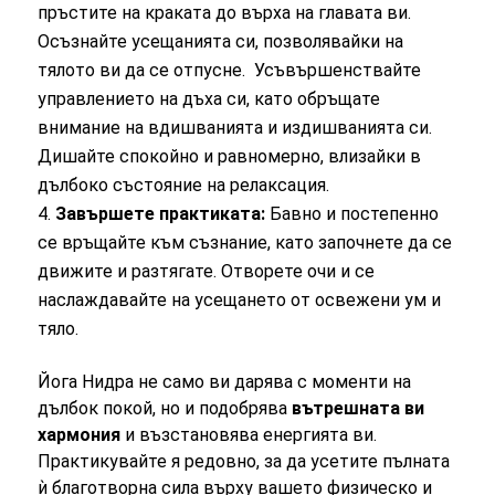
пръстите на краката до върха на главата ви.
Осъзнайте усещанията си, позволявайки на
тялото ви да се отпусне. Усъвършенствайте
управлението на дъха си, като обръщате
внимание на вдишванията и издишванията си.
Дишайте спокойно и равномерно, влизайки в
дълбоко състояние на релаксация.
Завършете практиката:
Бавно и постепенно
се връщайте към съзнание, като започнете да се
движите и разтягате. Отворете очи и се
наслаждавайте на усещането от освежени ум и
тяло.
Йога Нидра не само ви дарява с моменти на
дълбок покой, но и подобрява
вътрешната ви
хармония
и възстановява енергията ви.
Практикувайте я редовно, за да усетите пълната
ѝ благотворна сила върху вашето физическо и