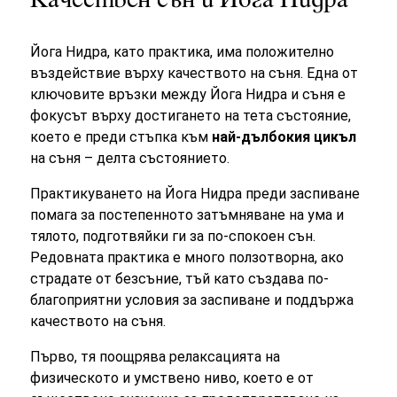
Качествен сън и Йога Нидра
Йога Нидра, като практика, има положително
въздействие върху качеството на съня. Една от
ключовите връзки между Йога Нидра и съня е
фокусът върху достигането на тета състояние,
което е преди стъпка към
най-дълбокия цикъл
на съня – делта състоянието.
Практикуването на Йога Нидра преди заспиване
помага за постепенното затъмняване на ума и
тялото, подготвяйки ги за по-спокоен сън.
Редовната практика е много ползотворна, ако
страдате от безсъние, тъй като създава по-
благоприятни условия за заспиване и поддържа
качеството на съня.
Първо, тя поощрява релаксацията на
физическото и умствено ниво, което е от