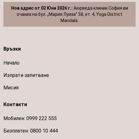
Нов адрес от 02 Юни 2026 г.:
Аюрведа клиник София ви
очаква на бул. „Мария Луиза“ 58, ет. 4, Yoga District
Mandala.
Връзки
Начало
Изпрати запитване
Мисия
Контакти
Мобилен:
0999 222 555
Безплатен:
0800 10 444