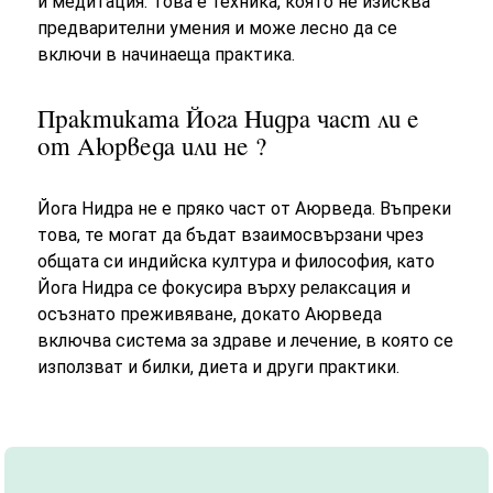
и медитация. Това е техника, която не изисква
предварителни умения и може лесно да се
включи в начинаеща практика.
Практиката Йога Нидра част ли е
от Аюрведа или не ?
Йога Нидра не е пряко част от Аюрведа. Въпреки
това, те могат да бъдат взаимосвързани чрез
общата си индийска култура и философия, като
Йога Нидра се фокусира върху релаксация и
осъзнато преживяване, докато Аюрведа
включва система за здраве и лечение, в която се
използват и билки, диета и други практики.