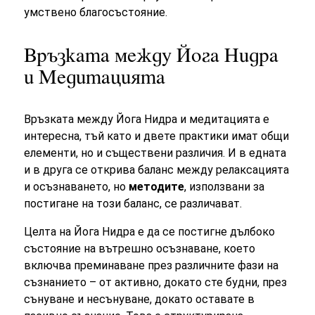
умствено благосъстояние.
Връзката между Йога Нидра
и Медитацията
Връзката между Йога Нидра и медитацията е
интересна, тъй като и двете практики имат общи
елементи, но и съществени различия. И в едната
и в друга се открива баланс между релаксацията
и осъзнаването, но
методите
, използвани за
постигане на този баланс, се различават.
Целта на Йога Нидра е да се постигне дълбоко
състояние на вътрешно осъзнаване, което
включва преминаване през различните фази на
съзнанието – от активно, докато сте будни, през
сънуване и несънуване, докато оставате в