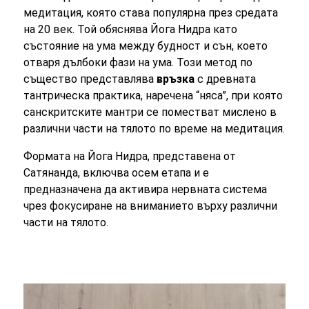
медитация, която става популярна през средата
на 20 век. Той обяснява Йога Нидра като
състояние на ума между будност и сън, което
отваря дълбоки фази на ума. Този метод по
същество представлява
връзка
с древната
тантрическа практика, наречена “няса”, при която
санскритските мантри се поместват мислено в
различни части на тялото по време на медитация.
Формата на Йога Нидра, представена от
Сатянанда, включва осем етапа и е
предназначена да активира нервната система
чрез фокусиране на вниманието върху различни
части на тялото.