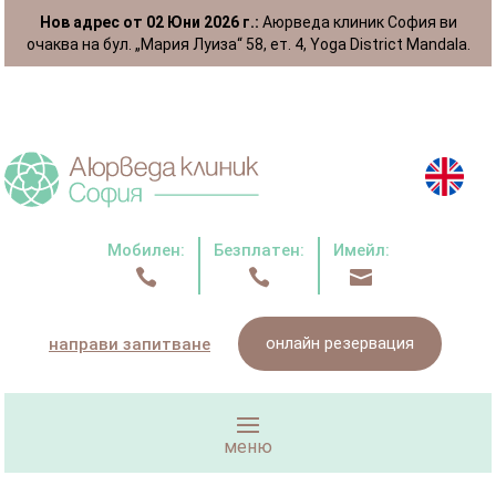
Нов адрес от 02 Юни 2026 г.:
Аюрведа клиник София ви
очаква на бул. „Мария Луиза“ 58, ет. 4, Yoga District Mandala.
Мобилен:
Безплатен:
Имейл:



онлайн резервация
направи запитване