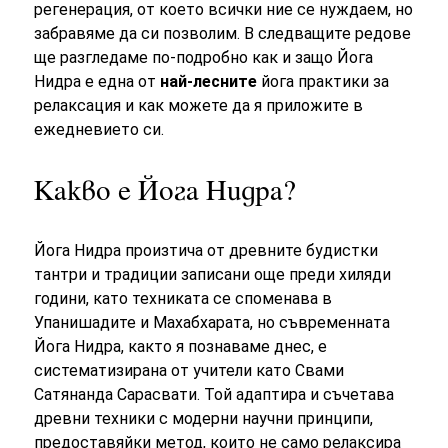
регенерация, от което всички ние се нуждаем, но
забравяме да си позволим. В следващите редове
ще разгледаме по-подробно как и защо Йога
Нидра е една от
най-лесните
йога практики за
релаксация и как можете да я приложите в
ежедневието си.
Какво е Йога Нидра?
Йога Нидра произтича от древните будистки
тантри и традиции записани още преди хиляди
години, като техниката се споменава в
Упанишадите и Махабхарата, но съвременната
Йога Нидра, както я познаваме днес, е
систематизирана от учители като Свами
Сатянанда Сарасвати. Той адаптира и съчетава
древни техники с модерни научни принципи,
предоставяйки метод, които не само релаксира