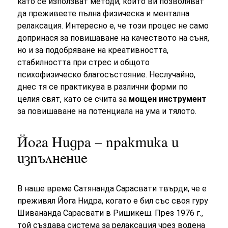
като се използват методи, които ви позволяват
да преживеете пълна физическа и ментална
релаксация. Интересно е, че този процес не само
допринася за повишаване на качеството на съня,
но и за подобряване на креативността,
стабилността при стрес и общото
психофизическо благосъстояние. Неслучайно,
днес тя се практикува в различни форми по
целия свят, като се счита за
мощен инструмент
за повишаване на потенциала на ума и тялото.
Йога Нидра – практика и
изпълнение
В наше време Сатянанда Сарасвати твърди, че е
преживял Йога Нидра, когато е бил със своя гуру
Шивананда Сарасвати в Ришикеш. През 1976 г.,
той създава система за релаксация чрез водена