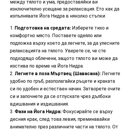
между тялото и ума, предоставяйки ви
изключително усещане за релаксация. Ето как да
изпълнявате Йога Нидра в няколко стъпки:
Подготовка на средата:
Изберете тихо и
комфортно място. Поставете одеяло или
подложка върху което да легнете, за да улесните
релаксацията на тялото. Уверете се, че сте
подходящо облечени, защото тялото ви може да
изстива по време на Йога Нидра.
Легнете в поза Мъртвец (Шавасана):
Легнете
удобно по гръб, разполагайки ръцете и краката
си по удобен и естествен начин. Затворете очите
си и започнете да се отпускате чрез дълбоки
вдишвания и издишвания.
Фази на Йога Нидра:
Фокусирайте се върху
десния крак, след това левия, преминавайки
внимателно през различните части на тялото. От