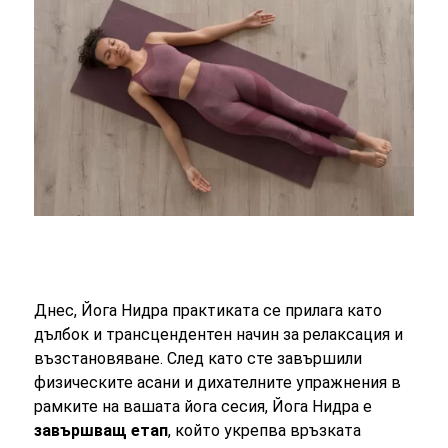
Днес, Йога Нидра практиката се прилага като
дълбок и трансцендентен начин за релаксация и
възстановяване. След като сте завършили
физическите асани и дихателните упражнения в
рамките на вашата йога сесия, Йога Нидра е
завършващ етап
, който укрепва връзката