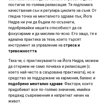
постигне по-голяма релаксация. Тя подпомага
качествения сън и регулира циклите на съня. От
гледна точка на менталното здраве пък, Йога
Нидра ни учи да бъдем по-осъзнати,
подобрявайки нашата способност да се
фокусираме и да мислим по-ясно. Ето защо, тя е
идеална практика за тези, които търсят
инструмент за управление на
стреса и
тревожността
.
Така че, с практикуването на Йога Нидра, можем
да открием не само почивка и релаксация (с
което най-често в свързвана практиката), но и
средство за поддържане на хармония, баланс и
подобрено ментално здраве
. Фактори, които
придобиват все по-голямо значение, имайки
предвид съвременния и напрегнат начин на
живот.