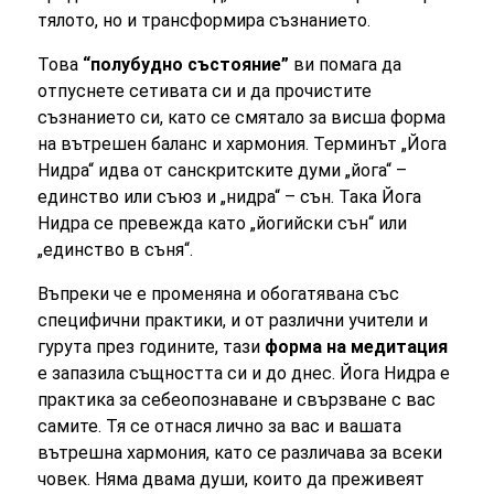
тялото, но и трансформира съзнанието.
Това
“полубудно състояние”
ви помага да
отпуснете сетивата си и да прочистите
съзнанието си, като се смятало за висша форма
на вътрешен баланс и хармония. Терминът „Йога
Нидра“ идва от санскритските думи „йога“ –
единство или съюз и „нидра“ – сън. Така Йога
Нидра се превежда като „йогийски сън“ или
„единство в съня“.
Въпреки че е променяна и обогатявана със
специфични практики, и от различни учители и
гурута през годините, тази
форма на медитация
е запазила същността си и до днес. Йога Нидра е
практика за себеопознаване и свързване с вас
самите. Тя се отнася лично за вас и вашата
вътрешна хармония, като се различава за всеки
човек. Няма двама души, които да преживеят