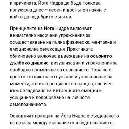
и причината, Йога Нидра да бъде толкова
популярна днес – лесен и достъпен начин, с
който да подобрите съня си.
Принципите на Йога Нидра включват
внимателно насочени упражнения за
осъществяване на пълна физическа, ментална и
емоционална релаксация. Практиката
обикновено включва въвеждане на
осъзнато
дълбоко дишане
, визуализации и упражнения за
свободно променяне на съзнанието. Това не е
просто техника за отпускане и успокояване на
момента, а по-скоро цялостен процес, насочен
към овладяване на вътрешните емоции и
усещания и подобряване на личното
самопознанието.
Основният принцип на Йога Нидра е създаването
на връзка между съзнанието и подсъзнанието,