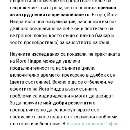
съществено значение за предотвратяване на
напрежението и стреса, често основна
причина
за затрудненията при заспиването
. Второ, Йога
Нидра включва визуализации, насочени към по-
дълбоко осъзнаване на себе си и постигане на
вътрешен покой, което също е важно (макар и
често пренебрегвано) за качеството на съня.
Научните изследвания са показали, че практиката
на Йога Нидра може да увеличи
продължителността на сънните цикли,
включително времето, прекарано в дълбок сън
(делта състояние). Важно е да се отбележи, че
ефектите на Йога Нидра върху сънните
проблеми са индивидуални и могат да варират.
За да получите
най-добри резултати
е
препоръчително да се консултирате със
специалист, ако страдате от сериозни проблеми
със съня или безсъние. В
Аюрведа клиник София