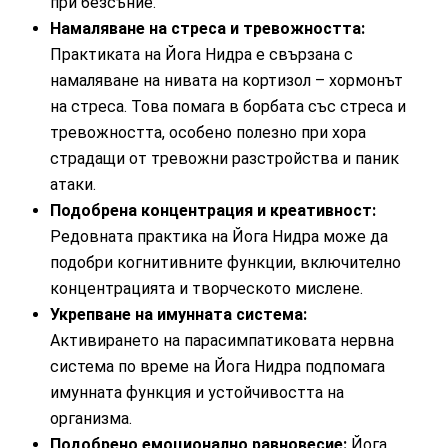
при безсъние.
Намаляване на стреса и тревожността:
Практиката на Йога Нидра е свързана с
намаляване на нивата на кортизол – хормонът
на стреса. Това помага в борбата със стреса и
тревожността, особено полезно при хора
страдащи от тревожни разстройства и паник
атаки.
Подобрена концентрация и креативност:
Редовната практика на Йога Нидра може да
подобри когнитивните функции, включително
концентрацията и творческото мислене.
Укрепване на имунната система:
Активирането на парасимпатиковата нервна
система по време на Йога Нидра подпомага
имунната функция и устойчивостта на
организма.
Подобрено емоционално равновесие:
Йога