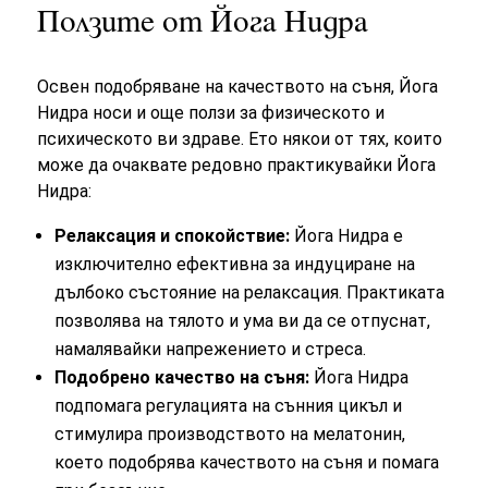
Ползите от Йога Нидра
Освен подобряване на качеството на съня, Йога
Нидра носи и още ползи за физическото и
психическото ви здраве. Ето някои от тях, които
може да очаквате редовно практикувайки Йога
Нидра:
Релаксация и спокойствие:
Йога Нидра е
изключително ефективна за индуциране на
дълбоко състояние на релаксация. Практиката
позволява на тялото и ума ви да се отпуснат,
намалявайки напрежението и стреса.
Подобрено качество на съня:
Йога Нидра
подпомага регулацията на сънния цикъл и
стимулира производството на мелатонин,
което подобрява качеството на съня и помага