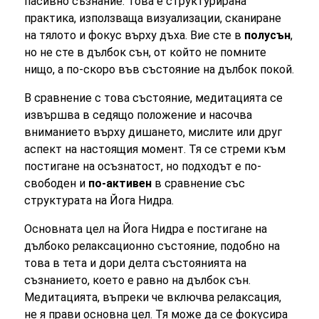
пасивно съзнание. Това е структурирана
практика, използваща визуализации, сканиране
на тялото и фокус върху дъха. Вие сте в
полусън
,
но не сте в дълбок сън, от който не помните
нищо, а по-скоро във състояние на дълбок покой.
В сравнение с това състояние, медитацията се
извършва в седящо положение и насочва
вниманието върху дишането, мислите или друг
аспект на настоящия момент. Тя се стреми към
постигане на осъзнатост, но подходът е по-
свободен и
по-активен
в сравнение със
структурата на Йога Нидра.
Основната цел на Йога Нидра е постигане на
дълбоко релаксационно състояние, подобно на
това в тета и дори делта състоянията на
съзнанието, което е равно на дълбок сън.
Медитацията, въпреки че включва релаксация,
не я прави основна цел. Тя може да се фокусира