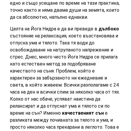
едно и също усещане по време на тази практика,
точно както и няма двама души на земята, които
да са абсолютно, напълно еднакви.
Целта на Йога Нидра е да ви преведе в
дълбоко
състояние на релаксация, което възстановява и
отпуска ума и тялото. Така тя води до
освобождаване на натрупаното напрежение и
стрес. Днес, много често Йога Нидра се прилага
като естествен метод за подобряване
качеството на съня. Проблем, който е
характерен за забързаното ни ежедневие и
света, в който живеем. Всички разполагаме с 24
часа на ден и всички спим за няколко часа от тях.
Колко от нас обаче, успяват наистина да
релаксират и да отпуснат ума и тялото си по
време на сън? Именно
качественият сън
е
разликата между почивката за тялото и ума, и
просто няколко часа прекарани в леглото. Това е