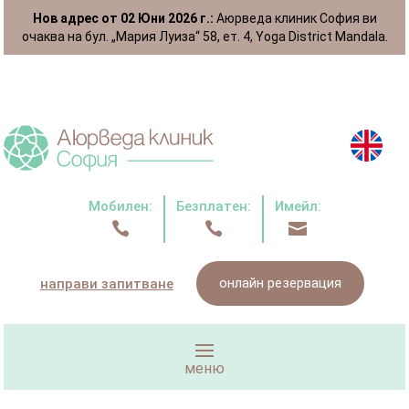
Нов адрес от 02 Юни 2026 г.:
Аюрведа клиник София ви
очаква на бул. „Мария Луиза“ 58, ет. 4, Yoga District Mandala.
Мобилен:
Безплатен:
Имейл:



онлайн резервация
направи запитване