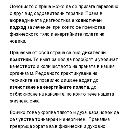
Лечението с прана може да се прилага паралелно
с друг вид оздравителни терапии. Прана в
аюрведичната диагностика е
холистичен
подход
за лечение, при които се пречиства
физическото тяло и енергийните полета на
човека.
Пранаяма от своя страна са вид
дихателни
практики.
Те имат за цел да подобрят и увеличат
качеството и количеството на праната в нашия
организъм. Редовното практикуване на
техниките за правилно дишане водят до
изчистване на енергийните полета
, до
отблокиране на каналите, по които тече нашата
жизнена сила.
Всичко това укрепва тялото и духа, кара човек да
се чувства тонизиран и енергичен. Пранаяма
превръща хората във физически и духовно