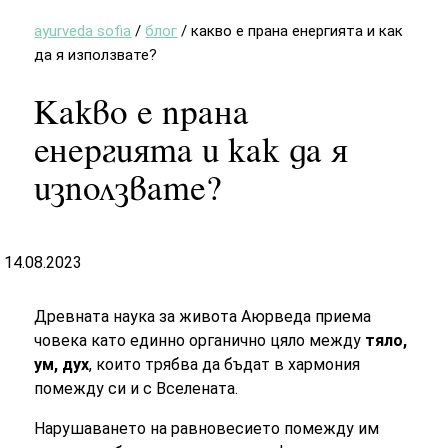
ayurveda sofia
/
блог
/
какво е прана енергията и как
да я използвате?
Какво е прана
енергията и как да я
използвате?
14.08.2023
Древната наука за живота Аюрведа приема
човека като единно органично цяло между
тяло,
ум, дух
, които трябва да бъдат в хармония
помежду си и с Вселената.
Нарушаването на равновесието помежду им