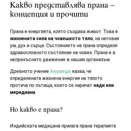
Какво представлява прана –
концепция и прочити
Прана е енергията, която създава живот. Това е
жизнената сила на човешкото тяло
, на неговия
ум, дух и сърце. Състоянието на прана
определя
здравословното състояние на човек. Прана е в
непрекъснато движение в нашия организъм.
Древното учение
Аюрведа
казва, че
определената жизнена енергия на тялото
протича по пътища, които се наричат
нади или
меридиани
.
Но какво е прана?
Индийската медицина прилага прана терапията