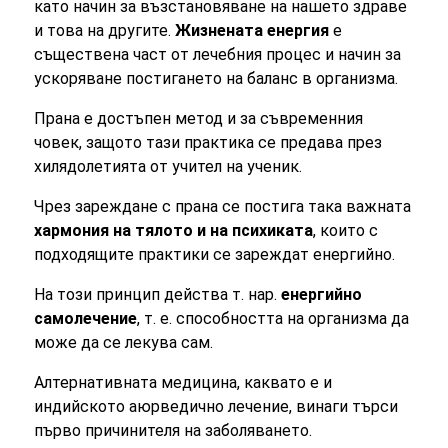
като начин за възстановяване на нашето здраве
и това на другите.
Жизнената енергия
е
съществена част от лечебния процес и начин за
ускоряване постигането на баланс в организма.
Прана е достъпен метод и за съвременния
човек, защото тази практика се предава през
хилядолетията от учител на ученик.
Чрез зареждане с прана се постига така важната
хармония на тялото и на психиката
, които с
подходящите практики се зареждат енергийно.
На този принцип действа т. нар.
енергийно
самолечение
, т. е. способността на организма да
може да се лекува сам.
Алтернативната медицина, каквато е и
индийското аюрведично лечение, винаги търси
първо причинителя на заболяването.