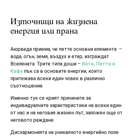
Източници на жизнена
енергия или прана
Аюрведа приема, че петте основни елемента –
вода, огън, земя, въздух и етер, изграждат
Вселената. Трите типа доши
–
Вата, Питта и
Кафа
пък са в основите енергии, които
притежава всеки един човек в различно
съотношение.
Именно тук се крият причините за
индивидуалните характеристики на всеки един
от нас и на неговия жизнен път, заложен още от
неговото раждане.
Дисхармонията на уникалното енергийно поле