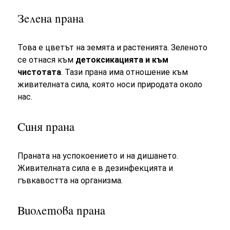
Зелена прана
Това е цветът на земята и растенията. Зеленото
се отнася към
детоксикацията и към
чистотата
. Тази прана има отношение към
живителната сила, която носи природата около
нас.
Синя прана
Праната на успокоението и на дишането.
Живителната сила е в дезинфекцията и
гъвкавостта на организма.
Виолетова прана