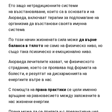
Ето защо нетрадиционните системи
на възстановяване, които са в основата и на
Аюрведа, включват терапии за подпомагане на
организма да възстанови своята имунна
система.
По този начин жизнената сила може
да върне
баланса в тялото
не само на физическо ниво, но
също така психическо и емоционално ниво.
Аюрведа лечителите казват, че физическото
страдание, което се проявява под формата на
болести, е резултат на дисхармонията на
енергиите вътре в нас.
С помощта на
прана практики
се цели именно
връщане на равновесието между заложените в
нас жизнени енергии.
Прана може да се прилага и с превантивна цел,