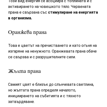
Този вид енергия се асоциира с топлината и с
активирането на човешкото тяло. Червената
прана е свързана със
стимулиране на енергията
в организма.
Оранжева прана
Това е цветът на пречистването и като огъня на
изгаряне на ненужното. Оранжевата прана обаче
се свързва и с разрушителните сили.
Жълта прана
Самият цвят е близък до слънчевата светлина,
но жълтата прана определя началото,
инициирането на събитията и с тяхното
затвърдяване.