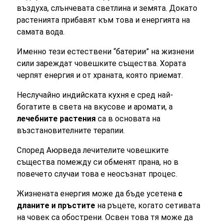
въздуха, слънчевата светлина и земята. Докато
растенията прибавят към това и енергията на
самата вода.
Именно тези естествени “батерии” на жизнени
сили зареждат човешките същества. Хората
черпят енергия и от храната, която приемат.
Неслучайно индийската кухня е сред най-
богатите в света на вкусове и аромати, а
лечебните растения
са в основата на
възстановителните терапии.
Според Аюрведа лечителите човешките
същества помежду си обменят прана, но в
повечето случаи това е неосъзнат процес.
Жизнената енергия може да бъде усетена
с
дланите и пръстите
на ръцете, когато сетивата
на човек са обострени. Освен това тя може да