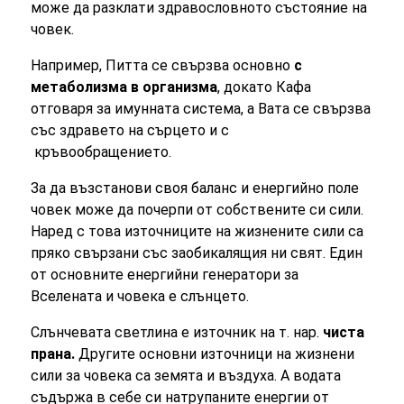
може да разклати здравословното състояние на
човек.
Например, Питта се свързва основно
с
метаболизма в организма
, докато Кафа
отговаря за имунната система, а Вата се свързва
със здравето на сърцето и с
кръвообращението.
За да възстанови своя баланс и енергийно поле
човек може да почерпи от собствените си сили.
Наред с това източниците на жизнените сили са
пряко свързани със заобикалящия ни свят. Един
от основните енергийни генератори за
Вселената и човека е слънцето.
Слънчевата светлина е източник на т. нар.
чиста
прана.
Другите основни източници на жизнени
сили за човека са земята и въздуха. А водата
съдържа в себе си натрупаните енергии от