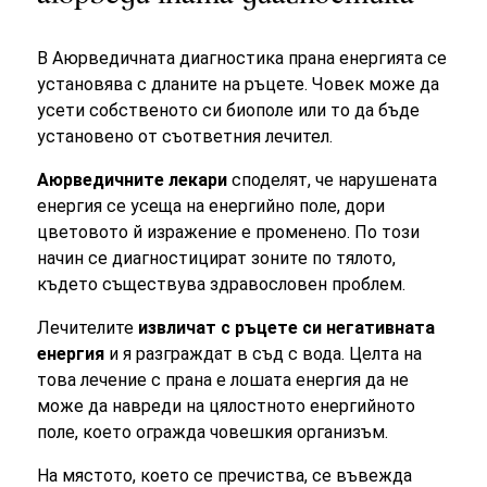
В Аюрведичната диагностика прана енергията се
установява с дланите на ръцете. Човек може да
усети собственото си биополе или то да бъде
установено от съответния лечител.
Аюрведичните лекари
споделят, че нарушената
енергия се усеща на енергийно поле, дори
цветовото й изражение е променено. По този
начин се диагностицират зоните по тялото,
където съществува здравословен проблем.
Лечителите
извличат с ръцете си негативната
енергия
и я разграждат в съд с вода. Целта на
това лечение с прана е лошата енергия да не
може да навреди на цялостното енергийното
поле, което огражда човешкия организъм.
На мястото, което се пречиства, се въвежда