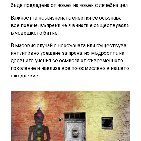
бъде предадена от човек на човек с лечебна цел.
Важността на жизнената енергия се осъзнава
все повече, въпреки че я винаги е съществувала
в човешкото битие.
В масовия случай е неосъзната или съществува
интуитивно усещане за прана, но мъдростта на
древните учения се осмисля от съвременното
поколение и навлиза все по-осмислено в нашето
ежедневие.