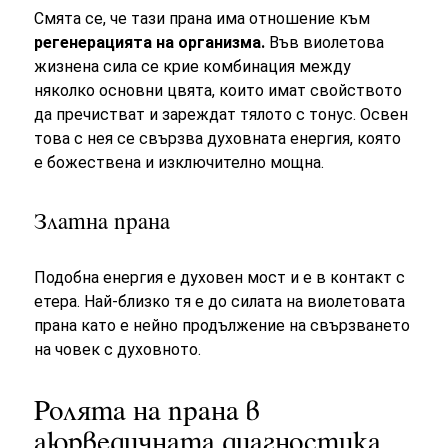
Смята се, че тази прана има отношение към
регенерацията на организма.
Във виолетова
жизнена сила се крие комбинация между
няколко основни цвята, които имат свойството
да пречистват и зареждат тялото с тонус. Освен
това с нея се свързва духовната енергия, която
е божествена и изключително мощна.
Златна прана
Подобна енергия е духовен мост и е в контакт с
етера. Най-близко тя е до силата на виолетовата
прана като е нейно продължение на свързването
на човек с духовното.
Ролята на прана в
аюрведичната диагностика