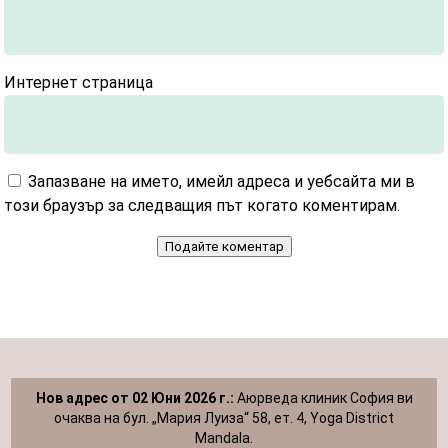
Интернет страница
Запазване на името, имейл адреса и уебсайта ми в
този браузър за следващия път когато коментирам.
Подайте коментар
Нов адрес от 02 Юни 2026 г.:
Аюрведа клиник София ви
очаква на бул. „Мария Луиза“ 58, ет. 4, Yoga District
Mandala.