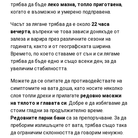
трябва да бъде
леко мазна, топло приготвена
,
когато е възможно и умерено подправена.
Часът за лягане трябва да е около
22 часа
вечерта
, въпреки че това зависи донякъде от
залеза и варира през различните сезони на
годината, както и от географската ширина.
Времето, по което ставаме от сън и си лягаме
трябва да бъде едно и също всеки ден, за да
увеличим стабилността.
Можете да се опитате да противодействате на
симптомите на вата доша, като носите няколко
слоя топли дрехи и прилагате
редовно масажи
на тялото и главата си
. Добре е да избягваме да
стоим гладни за продължително време.
Редовните парни бани
са за препоръчване. За да
преборим излишъците от вата, трябва също така
да ограничим склонността да говорим ненужно.