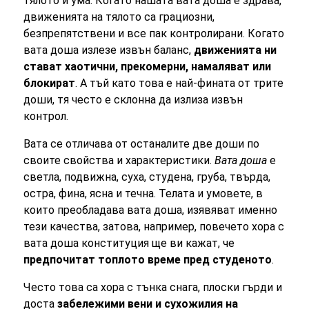
тялото и ума. Когато нашата вата доша е здрава,
движенията на тялото са грациозни,
безпрепятствени и все пак контролирани. Когато
вата доша излезе извън баланс,
движенията ни
стават хаотични, прекомерни, намаляват или
блокират
. А тъй като това е най-фината от трите
доши, тя често е склонна да излиза извън
контрол.
Вата се отличава от останалите две доши по
своите свойства и характеристики.
Вата доша
е
светла, подвижна, суха, студена, груба, твърда,
остра, фина, ясна и течна. Телата и умовете, в
които преобладава вата доша, изявяват именно
тези качества, затова, например, повечето хора с
вата доша конституция ще ви кажат, че
предпочитат топлото време пред студеното
.
Често това са хора с тънка снага, плоски гърди и
доста
забележими вени и сухожилия на