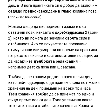
доша
. В йога практиката си е добре да включим
седящо преднонавеждане в главо-колянна поза
(
пасчимотанасана
).
Можем също да експериментираме и със
статични пози, каквато е
вирабхадрасана
2 (воин
2), която ни помага да закалим своята сила и
стабилност. Ако се почувствате прекалено
стимулирани или уморени по време на практика,
направете няколко възстановителни позиции, за
да насърчите
дълбоката релаксация
–
например детска поза или шавасана.
Трябва да се храним редовно през целия ден,
като най-подходящо е да правим около пет малки
хранения на ден, приемани на всеки три часа.
Тези хранения трябва да се приемат по едно и
също време всеки ден. Това увеличава както
тежките, така и стабилните качества. Храната