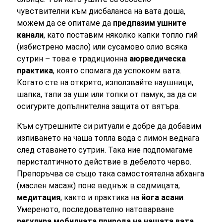
чувствителни към дисбаланса на вата доша,
можем да се опитаме да
предпазим ушните
канали
, като поставим няколко капки топло гий
(избистрено масло) или сусамово олио всяка
сутрин – това е традиционна
аюрведическа
практика
, която спомага да успокоим вата.
Когато сте на открито, използвайте наушници,
шапка, тапи за уши или топки от памук, за да си
осигурите допълнителна защита от вятъра.
Към сутрешните си ритуали е добре да добавим
изпиването на чаша топла вода с лимон веднага
след ставането сутрин. Така ние подпомагаме
перисталтичното действие в дебелото черво.
Препоръчва се също така самостоятелна абханга
(маслен масаж) поне веднъж в седмицата,
медитация
, както и практика на
йога асани
.
Умереното, последователно натоварване
регулира мобилната природа на нашата вата