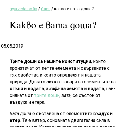
ayurveda sofia
/
блог
/
какво е вата доша?
Какво е вата доша?
05.05.2019
Трите доши са нашите конституции
, които
произтичат от петте елемента и свързаните с
тях свойства и които определят и нашата
природа. Докато
пита
отговаря на елементите на
огъня и водата
, а
кафа
на земята и водата
, най-
силната от
трите доши
,
вата
, се състои от
въздуха и етера.
Вата доша
е съставена от елементите
въздух и
етер
. Тя е вятър, основната двигателна сила в