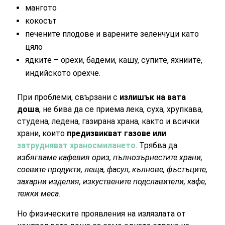
мангото
кокосът
печените плодове и варените зеленчуци като
цяло
ядките – орехи, бадеми, кашу, супите, яхниите,
индийското орехче.
При проблеми, свързани с
излишък на вата
доша
, не бива да се приема лека, суха, хрупкава,
студена, ледена, газирана храна, както и всички
храни, които
предизвикват газове или
затрудняват храносмилането
. Трябва да
избягваме кафевия ориз, пълнозърнестите храни,
соевите продукти, леща, фасул, кълнове, фъстъците,
захарни изделия, изкуствените подславители, кафе,
тежки меса.
Но физическите проявления на излязлата от