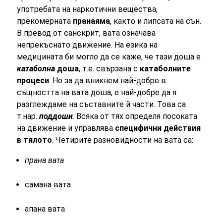
употребата на наркотични вещества,
прекомерната
пранаяма
, както и липсата на сън.
В превод от санскрит, вата означава
непрекъснато движение. На езика на
медицината би могло да се каже, че тази доша е
катаболна
доша
, т.е. свързана с
катаболните
процеси
. Но за да вникнем най-добре в
същността на вата доша, е най-добре да я
разглеждаме на съставните й части. Това са
т.нар.
поддоши
. Всяка от тях определя посоката
на движение и управлява
специфични действия
в тялото
. Четирите разновидности на вата са:
прана вата
самана вата
апана вата