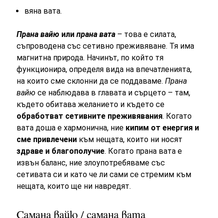
вяна вата.
Прана вайю
или
прана вата
– това е силата,
съпроводена със сетивно преживяване. Тя има
магнитна природа. Начинът, по който тя
функционира, определя вида на впечатленията,
на които сме склонни да се поддаваме.
Прана
вайю
се наблюдава в главата и сърцето – там,
където обитава желанието и където се
обработват сетивните преживявания
. Когато
вата доша е хармонична, ние
кипим от енергия и
сме привлечени
към нещата, които ни носят
здраве и благополучие
. Когато прана вата е
извън баланс, ние злоупотребяваме със
сетивата си и като че ли сами се стремим към
нещата, които ще ни навредят.
Самана вайю / самана вата