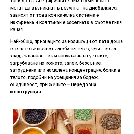
тази доша. Специфичните симптоми, които
могат да възникнат в резултат на
дисбаланса
,
зависят от това коя канална система е
накърнена и коя тъкан е засегната в съответния
канал.
Най-общо, признаците за излишъци от вата доша
в тялото включват загуба на тегло, чувство за
хлад, склонност към напукване на устните,
загрубяване на кожата, запек, безсъние,
затруднена или намалена концентрация, болки в
тялото, подобни на усещания за бодеж,
обидчивост, при жените –
нередовна
менструация
.