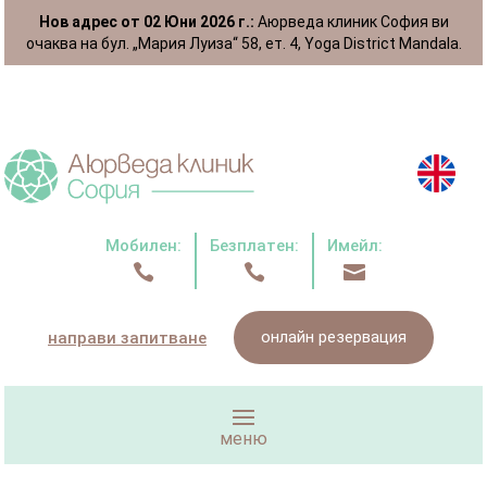
Нов адрес от 02 Юни 2026 г.:
Аюрведа клиник София ви
очаква на бул. „Мария Луиза“ 58, ет. 4, Yoga District Mandala.
Мобилен:
Безплатен:
Имейл:



онлайн резервация
направи запитване