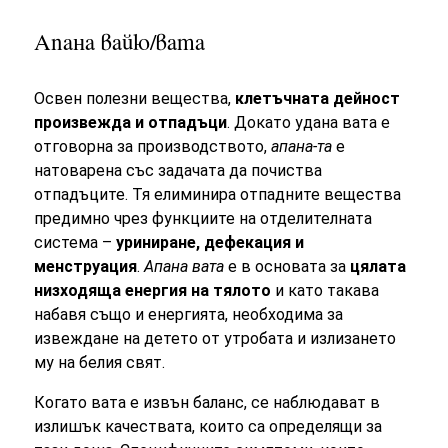
Апана вайю/вата
Освен полезни вещества,
клетъчната дейност
произвежда и отпадъци
. Докато удана вата е
отговорна за производството,
апана-та
е
натоварена със задачата да почиства
отпадъците. Тя елиминира отпадните вещества
предимно чрез функциите на отделителната
система –
уриниране, дефекация и
менструация
.
Апана вата
е в основата за
цялата
низходяща енергия на тялото
и като такава
набавя също и енергията, необходима за
извеждане на детето от утробата и излизането
му на белия свят.
Когато вата е извън баланс, се наблюдават в
излишък качествата, които са определящи за