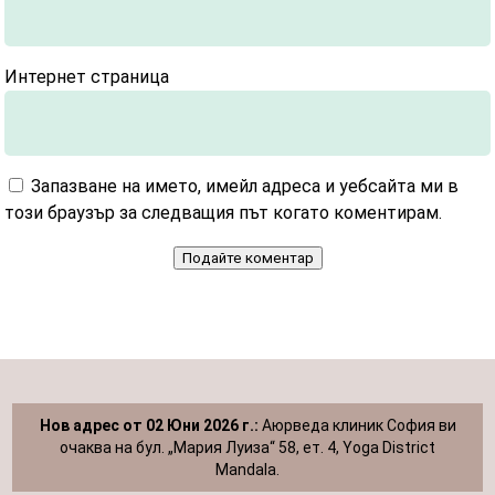
Интернет страница
Запазване на името, имейл адреса и уебсайта ми в
този браузър за следващия път когато коментирам.
Подайте коментар
Нов адрес от 02 Юни 2026 г.:
Аюрведа клиник София ви
очаква на бул. „Мария Луиза“ 58, ет. 4, Yoga District
Mandala.