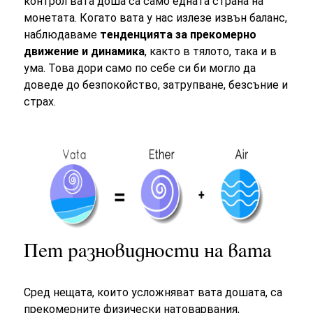
контрол вата доша са само едната страна на
монетата. Когато вата у нас излезе извън баланс,
наблюдаваме
тенденцията за прекомерно
движение и динамика
, както в тялото, така и в
ума. Това дори само по себе си би могло да
доведе до безпокойство, затрупване, безсъние и
страх.
Пет разновидности на вата
Сред нещата, които усложняват вата дошата, са
прекомерните физически натоварвания,