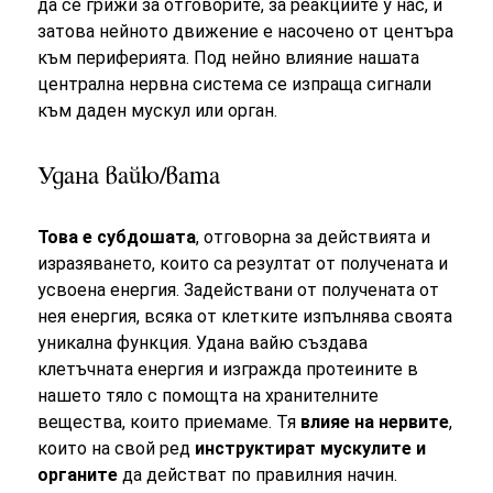
да се грижи за отговорите, за реакциите у нас, и
затова нейното движение е насочено от центъра
към периферията. Под нейно влияние нашата
централна нервна система се изпраща сигнали
към даден мускул или орган.
Удана вайю/вата
Това е субдошата
, отговорна за действията и
изразяването, които са резултат от получената и
усвоена енергия. Задействани от получената от
нея енергия, всяка от клетките изпълнява своята
уникална функция. Удана вайю създава
клетъчната енергия и изгражда протеините в
нашето тяло с помощта на хранителните
вещества, които приемаме. Тя
влияе на нервите
,
които на свой ред
инструктират мускулите и
органите
да действат по правилния начин.