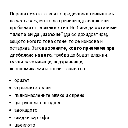
Поради сухотата, която предизвиква излишъкът
на
вата доша
, може да причини здравословни
проблеми от всякакъв тип. Не бива да
оставяме
тялото си да „изсъхне“
(да се дехидратира),
защото когато това стане, то се износва и
остарява. Затова
храните, които приемаме при
дисбаланс на вата
, трябва да бъдат влажни,
мазни, заземяващи, подхранващи,
лесносмилаеми и топли. Такива са:
оризът
зърнените храни
пълномаслените мляка и сирена
цитрусовите плодове
авокадото
сладки картофи
цвеклото