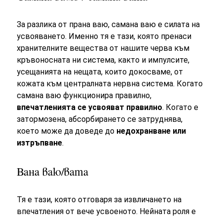
За разлика от прана ваю, самана ваю е силата на
усвояването. Именно тя е тази, която пренаси
хранителните вещества от нашите черва към
кръвоносната ни система, както и импулсите,
усещанията на нещата, които докосваме, от
кожата към централната нервна система. Когато
самана ваю функционира правилно,
впечатленията се усвояват правилно
. Когато е
затормозена, абсорбирането се затруднява,
което може да доведе до
недохранване или
изтръпване
.
Вана ваю/вата
Тя е тази, която отговаря за извличането на
впечатления от вече усвоеното. Нейната роля е