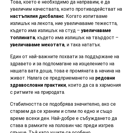
Това, което е необходимо да направим, е да
увеличим качествата, които противодействат на
настъпилия дисбаланс
. Когато изпитваме
излишък на лекота, ние увеличаваме тежестта,
където има излишък на студ –
увеличаваме
топлината
; където има излишък на твърдост –
увеличаваме мекотата
, и така нататък.
Един от най-важните похвати за поддържане на
здравето и за подпомагане на изцелението на
нашата вата доша, това е промяната в начина на
живот. Налага се предприемането на
редовни
здравословни практики
, които да са в хармония
с ритмите на природата.
Стабилността се подобрява значително, ако се
стараем да се храним и спим по едно и също
време всеки ден. Най-добре е събуждането да
става в рамките на половин час преди изгрев
слънце. Тъй като ушите са особено