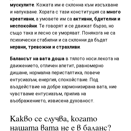
мускулите
. Кожата им е склонна към изсъхване
и напукване. Хората с тази конституция са
много
креативни
, а умовете им са
активни, бдителни и
неспокойни
. Те говорят и се движат бързо, но
също така и лесно се уморяват. Понякога не са
психически стабилни и са склонни да бъдат
нервни, тревожни и страхливи
.
Балансът на вата доша
в тялото носи лекота на
движението, отличен апетит, равномерно
дишане, нормална перисталтика, повече
ентусиазъм, енергия, спокойствие. Под
въздействие на добре хармонизирана вата, ние
чувстваме ентусиазъм, прилив на
въображението, извисена духовност.
Какво се случва, когато
нашата вата не е в баланс?