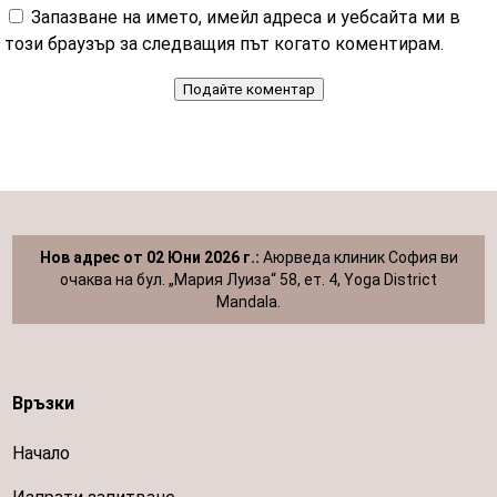
Запазване на името, имейл адреса и уебсайта ми в
този браузър за следващия път когато коментирам.
Подайте коментар
Нов адрес от 02 Юни 2026 г.:
Аюрведа клиник София ви
очаква на бул. „Мария Луиза“ 58, ет. 4, Yoga District
Mandala.
Връзки
Начало