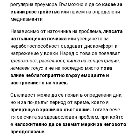
регулярна преумора. Възможно е да се
касае за
сънни разстройства
или прием на определени
медикаменти.
Независимо от източника на проблема,
липсата
на пълноценна почивка
или усещането за
неработоспособност създават дискомфорт и
напрежение у всеки. Наред с това се появяват
тревожност, разсеяност, липса на концентрация,
намален тонус
и не на последно място
това
влияе неблагоприятно върху емоциите и
настроението на човек.
Сънливост може да се появи в определени дни,
но и за по-дълъг период от време, което я
превръща в хронично състояние.
Тогава вече
тя се счита за здравословен проблем, при който
е
наложително да се вземат мерки за неговото
преодоляване.