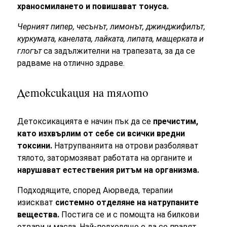
храносмилането и повишават тонуса.
Черният пипер, чесънът, лимонът, джинджифилът,
куркумата, канелата, лайката, липата, мащерката и
глогът
са задължителни на трапезата, за да се
радваме на отлично здраве.
Детоксикация на тялото
Детоксикацията е начин пък да се
пречистим,
като изхвърлим от себе си всички вредни
токсини.
Натрупваняита на отрови разболяват
тялото, затормозяват работата на органите и
нарушават естествения ритъм на организма.
Подходящите, според Аюрведа, терапии
изискват
системно отделяне на натрупаните
вещества.
Постига се и с помощта на билкови
отвари и масла. Най-подходящо е да се правят