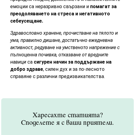
емоции са неразривно свързани и
помагат за
преодоляването на стреса и негативното
себеусещане.
Здравословно хранене, прочистване на тялото и
ума, правилно дишане, достатъчно ежедневна
активност, редуване на умственото напрежение с
пълноценна почивка, отказване от вредните
навици
са
сигурен начин за поддържане на
добро здраве
, силен дух и за по-лесното
справяне с различни предизвикателства.
Харесахте статията?
Споделете я с ваши приятели.