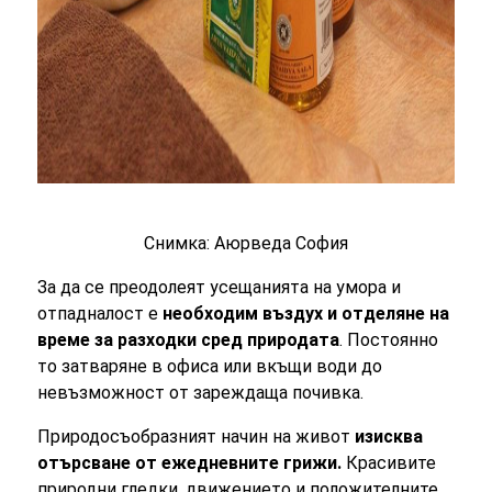
Снимка: Аюрведа София
За да се преодолеят усещанията на умора и
отпадналост е
необходим въздух и отделяне на
време за разходки сред природата
. Постоянно
то затваряне в офиса или вкъщи води до
невъзможност от зареждаща почивка.
Природосъобразният начин на живот
изисква
отърсване от ежедневните грижи.
Красивите
природни гледки, движението и положителните