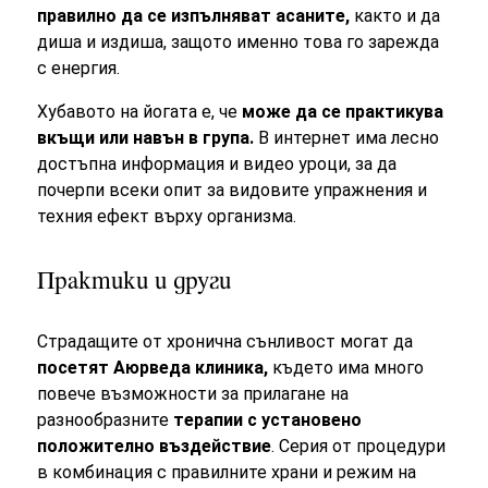
правилно да се изпълняват асаните,
както и да
диша и издиша, защото именно това го зарежда
с енергия.
Хубавото на йогата е, че
може да се практикува
вкъщи или навън в група.
В интернет има лесно
достъпна информация и видео уроци, за да
почерпи всеки опит за видовите упражнения и
техния ефект върху организма.
Практики и други
Страдащите от хронична сънливост могат да
посетят Аюрведа клиника,
където има много
повече възможности за прилагане на
разнообразните
терапии с установено
положително въздействие
. Серия от процедури
в комбинация с правилните храни и режим на