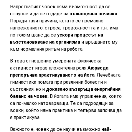
Напрегнатият човек няма възможност да се
отпусне и да се отдаде на
пълноценна почивка
.
Поради тази причина, когато се премахне
напрежението, стреса, тревожността и т.н., има
по-голям шанс да се
ускори процесът на
възстановяване на организма
и връщането му
към нормалния ритъм на работа.
В това отношение умерената физическа
активност играе пложителна роля
.
Аюрведа
препоръчва практикуването на йога
. Лечебната
гимнастика помага при различни болести и
състояния, но и
доказано възвръща енергийния
баланс на човек.
В йогата има упражнения, които
са по-малко натоварващи. Те са подходящи за
всеки, който няма практика и тепърва започва да
я практикува.
Важното е, човек да се научи възможно
най-