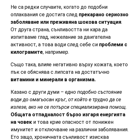
Не са редки случаите, когато до подобни
оплаквания се достига след
прекарано сериозно
заболяване или преживяна шокова ситуация
.
От друга страна, сънливостта ни кара да
изпитваме глад, нежелание за двигателна
активност, а това води след себе си
проблеми с
килограмите
, например.
Също така, влияе негативно върху кожата, което
пък се обяснява с липсата на достатъчно
витамини и минерали в организма.
Казано с други думи –
едно подобно състояние
води до омагьосан кръг, от който е трудно да се
излезе, ако не се потърси специализирана помощ.
Общата отпадналост бързо изгаря енергията
на човек
и това крие опасност от понижен
имунитет и отключване на различни заболявания.
Ето защо, хроничната сънливост изисква