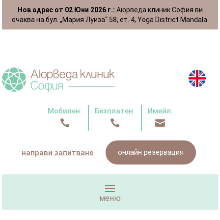
Нов адрес от 02 Юни 2026 г.:
Аюрведа клиник София ви
очаква на бул. „Мария Луиза“ 58, ет. 4, Yoga District Mandala.
Мобилен:
Безплатен:
Имейл:



онлайн резервация
направи запитване