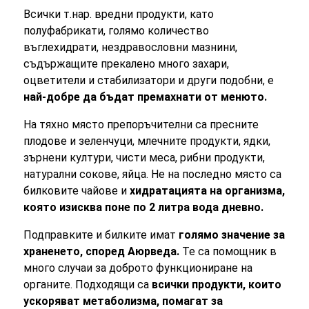
Всички т.нар. вредни продукти, като
полуфабрикати, голямо количество
въглехидрати, нездравословни мазнини,
съдържащите прекалено много захари,
оцветители и стабилизатори и други подобни, е
най-добре да бъдат премахнати от менюто.
На тяхно място препоръчителни са пресните
плодове и зеленчуци, млечните продукти, ядки,
зърнени култури, чисти меса, рибни продукти,
натурални сокове, яйца. Не на последно място са
билковите чайове и
хидратацията на организма,
която изисква поне по 2 литра вода дневно.
Подправките и билките имат
голямо значение за
храненето, според Аюрведа.
Те са помощник в
много случаи за доброто функциониране на
органите. Подходящи са
всички продукти, които
ускоряват метаболизма, помагат за