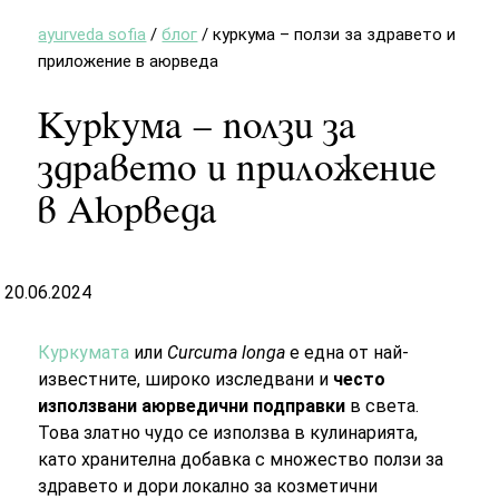
ayurveda sofia
/
блог
/
куркума – ползи за здравето и
приложение в аюрведа
Куркума – ползи за
здравето и приложение
в Аюрведа
20.06.2024
Куркумата
или
Curcuma longa
е една от най-
известните, широко изследвани и
често
използвани аюрведични подправки
в света.
Това златно чудо се използва в кулинарията,
като хранителна добавка с множество ползи за
здравето и дори локално за козметични