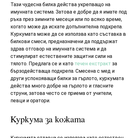
Тази чудесна билка действа укрепващо на
имунната система. Затова е добре да я имате под
ръка през зимните месеци или по всяко време,
когато може да искате допълнителна подкрепа.
Куркумата може да се използва като съставка в
билкови смеси, предназначени да поддържат
здрав отговор на имунната система и да
стимулират естествените защитни сили на
тялото. Предлага се и като
течен екстракт
за
бързодействаща подкрепа. Смесена с мед и
други успокояващи билки за гърлото, куркумата
действа много добре на гърлото и гласните
струни, затова често се приема от учители,
певци и оратори.
Куркума за кожата
Куркумата отдавна се използва като естествен