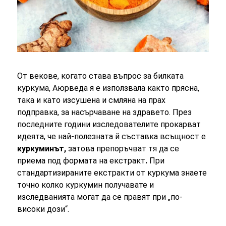
От векове, когато става въпрос за билката
куркума, Аюрведа я е използвала както прясна,
така и като изсушена и смляна на прах
подправка, за насърчаване на здравето. През
последните години изследователите прокарват
идеята, че най-полезната й съставка всъщност е
куркуминът,
затова препоръчват тя да се
приема под формата на екстракт
.
При
стандартизираните екстракти от куркума знаете
точно колко куркумин получавате и
изследванията могат да се правят при „по-
високи дози“.