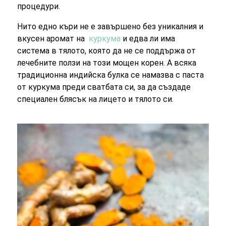
процедури.
Нито едно къри не е завършено без уникалния и
вкусен аромат на
куркума
и едва ли има
система в тялото, която да не се поддържа от
лечебните ползи на този мощен корен. А всяка
традиционна индийска булка се намазва с паста
от куркума преди сватбата си, за да създаде
специален блясък на лицето и тялото си.