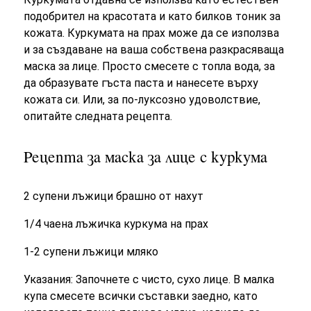
подобрител на красотата и като билков тоник за
кожата. Куркумата на прах може да се използва
и за създаване на ваша собствена разкрасяваща
маска за лице. Просто смесете с топла вода, за
да образувате гъста паста и нанесете върху
кожата си. Или, за по-луксозно удоволствие,
опитайте следната рецепта.
Рецепта за маска за лице с куркума
2 супени лъжици брашно от нахут
1/4 чаена лъжичка куркума на прах
1-2 супени лъжици мляко
Указания: Започнете с чисто, сухо лице. В малка
купа смесете всички съставки заедно, като