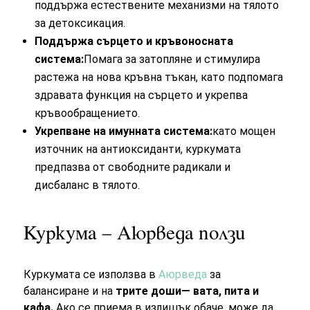
поддържа естествените механизми на тялото
за детоксикация.
Поддържа сърцето и кръвоносната
система:
Помага за затопляне и стимулира
растежа на нова кръвна тъкан, като подпомага
здравата функция на сърцето и укрепва
кръвообращението.
Укрепване на имунната система:
като мощен
източник на антиоксиданти, куркумата
предпазва от свободните радикали и
дисбаланс в тялото.
Куркума – Аюрведа ползи
Куркумата се използва в
Аюрведа
за
балансиране и на
трите доши— вата, пита и
кафа.
Ако се приема в излишък обаче, може да