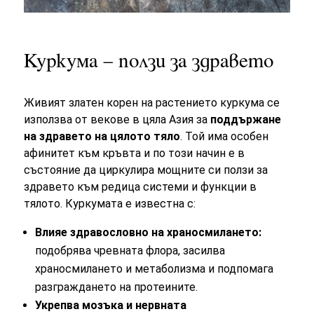
Куркума – ползи за здравето
Живият златен корен на растението куркума се
използва от векове в цяла Азия за
поддържане
на здравето на цялото тяло
. Той има особен
афинитет към кръвта и по този начин е в
състояние да циркулира мощните си ползи за
здравето към редица системи и функции в
тялото. Куркумата е известна с:
Влияе здравословно на храносмилането:
подобрява чревната флора, засилва
храносмилането и метаболизма и подпомага
разграждането на протеините.
Укрепва мозъка и нервната