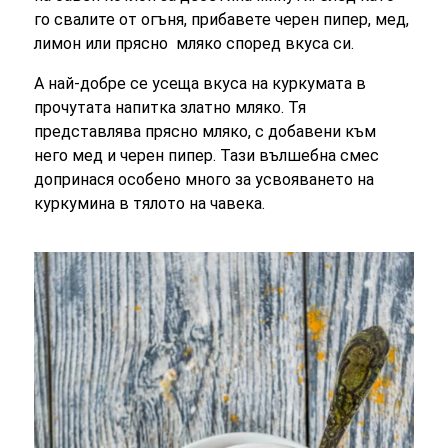
го свалите от огъня, прибавете черен пипер, мед,
лимон или прясно мляко според вкуса си.
А най-добре се усеща вкуса на куркумата в
прочутата напитка златно мляко. Тя
представлява прясно мляко, с добавени към
него мед и черен пипер. Тази вълшебна смес
допринася особено много за усвояването на
куркумина в тялото на чавека.