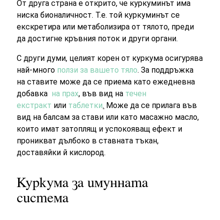
От друга страна е открито, че куркуминът има
ниска бионаличност. Т.е. той куркуминът се
екскретира или метаболизира от тялото, преди
да достигне кръвния поток и други органи.
С други думи, целият корен от куркума осигурява
най-много
ползи за вашето тяло
. За поддръжка
на ставите може да се приема като ежедневна
добавка
на прах
, във вид на
течен
екстракт
или
таблетки
.
Може да се прилага във
вид на балсам за стави или като масажно масло,
които имат затоплящ и успокояващ ефект и
проникват дълбоко в ставната тъкан,
доставяйки й кислород.
Куркума за имунната
система