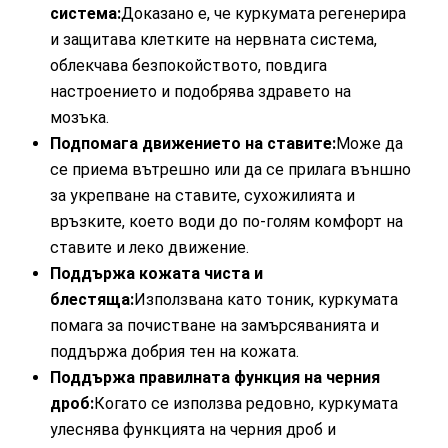
система:
Доказано е, че куркумата регенерира
и защитава клетките на нервната система,
облекчава безпокойството, повдига
настроението и подобрява здравето на
мозъка.
Подпомага движението на ставите:
Може да
се приема вътрешно или да се прилага външно
за укрепване на ставите, сухожилията и
връзките, което води до по-голям комфорт на
ставите и леко движение.
Поддържа кожата чиста и
блестяща:
Използвана като тоник, куркумата
помага за почистване на замърсяванията и
поддържа добрия тен на кожата.
Поддържа правилната функция на черния
дроб:
Когато се използва редовно, куркумата
улеснява функцията на черния дроб и