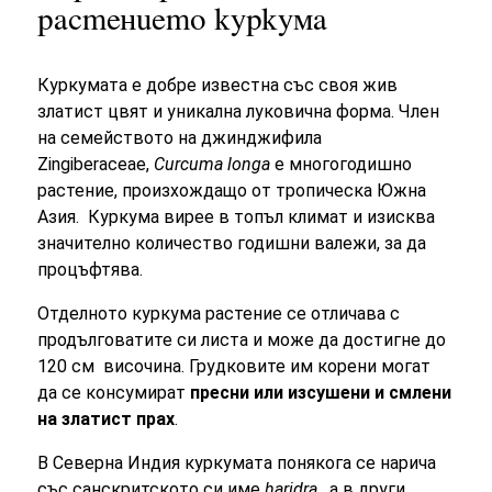
растението куркума
Куркумата е добре известна със своя жив
златист цвят и уникална луковична форма. Член
на семейството на джинджифила
Zingiberaceae,
Curcuma longa
е многогодишно
растение, произхождащо от тропическа Южна
Азия. Куркума вирее в топъл климат и изисква
значително количество годишни валежи, за да
процъфтява.
Отделното куркума растение се отличава с
продълговатите си листа и може да достигне до
120 см височина. Грудковите им корени могат
да се консумират
пресни или изсушени и смлени
на златист прах
.
В Северна Индия куркумата понякога се нарича
със санскритското си име
haridra
, а в други