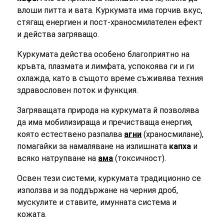
влоши питта и вата. Куркумата има горчив вкус,
стягащ енергиен и пост-храносмилателен ефект
и действа загряващо.
Куркумата действа особено благоприятно на
кръвта, плазмата и лимфата, успокоява ги и ги
охлажда, като в същото време съживява техния
здравословен поток и функция.
Загряващата природа на куркумата й позволява
да има мобилизираща и пречистваща енергия,
която естествено разпалва
агни
(храносмилане),
помагайки за намаляване на излишната
капха
и
всяко натрупване на
ама
(токсичност).
Освен тези системи, куркумата традиционно се
използва и за поддържане на черния дроб,
мускулите и ставите, имунната система и
кожата.