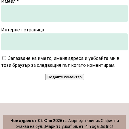
Имейл
*
Интернет страница
Запазване на името, имейл адреса и уебсайта ми в
този браузър за следващия път когато коментирам.
Подайте коментар
Нов адрес от 02 Юни 2026 г.:
Аюрведа клиник София ви
очаква на бул. „Мария Луиза“ 58, ет. 4, Yoga District