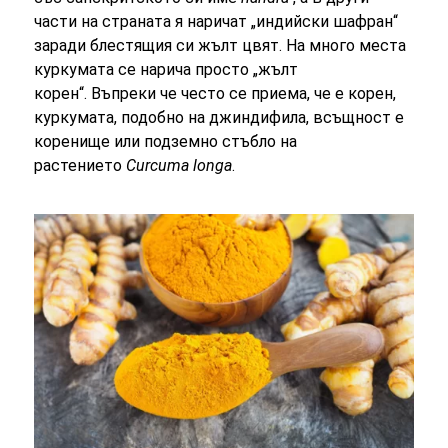
части на страната я наричат ​​„индийски шафран“
заради блестящия си жълт цвят. На много места
куркумата се нарича просто „жълт
корен“. Въпреки че често се приема, че е корен,
куркумата, подобно на джиндифила, всъщност е
коренище или подземно стъбло на
растението
Curcuma longa
.