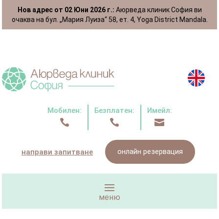
Нов адрес от 02 Юни 2026 г.:
Аюрведа клиник София ви
очаква на бул. „Мария Луиза“ 58, ет. 4, Yoga District Mandala.
Мобилен:
Безплатен:
Имейл:



онлайн резервация
направи запитване