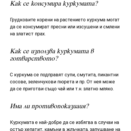
Как се консумира куркумата?
Грудковите корени на растението куркума могат
да се консумират пресни или изсушени и смлени
на златист прах.
Как се използва куркумата в
готварството?
С куркума се подправят супи, смутита, пикантни
сосове, зеленчукови пюрета и пр. От нея може
да се приготви също чай или т.н. златно мляко.
Има ли противопоказиаия?
Куркумата е най-добре да се избягва в случаи на
остър хепатит, камъни в жлъчката, запушване на