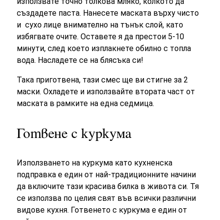
използвате точно толкова мляко, колкото да
създадете паста. Нанесете маската върху чисто
и сухо лице внимателно на тънък слой, като
избягвате очите. Оставете я да престои 5-10
минути, след което изплакнете обилно с топла
вода. Насладете се на блясъка си!
Така приготвена, тази смес ще ви стигне за 2
маски. Охладете и използвайте втората част от
маската в рамките на една седмица.
Готвене с куркума
Използването на куркума като кухненска
подправка е един от най-традиционните начини
да включите тази красива билка в живота си. Тя
се използва по целия свят във всички различни
видове кухня. Готвенето с куркума е един от