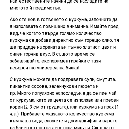
най-естествените начини да се насладите на
многото й предимства.
Ако сте нов в готвенето с куркума, започнете да
я използвате с повишено внимание. Имайте пред
вид, че когато твърде голямо количество
куркума се добави директно към горещо олио, тя
ще придаде на храната ви тъмно златист цвят и
силен горчив вкус. В същото време се
забавлявайте, експериментирайки с тази
невероятно универсална билка!
С куркума можете да подправяте супи, смутита,
пикантни сосове, зеленчукови пюрета и
пр. Много популярно напоследък е да се пие чай
от куркума, като за целта се използва или пресен
корен (2-3 см от грудката), или куркума на прах (1
ч. л.). Прибавете указаното количество куркума
към чаша вода, сложете и джинджифил и варете
на бавен котлон за десетина минути. След като