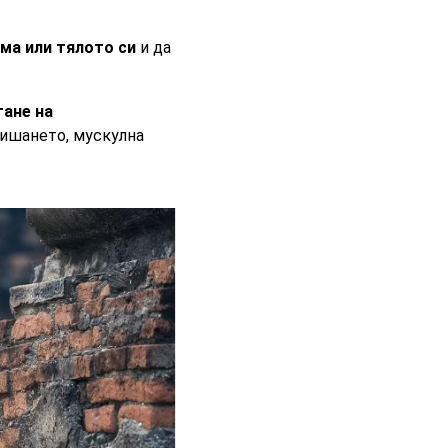
ума или тялото си
и да
гане на
дишането, мускулна