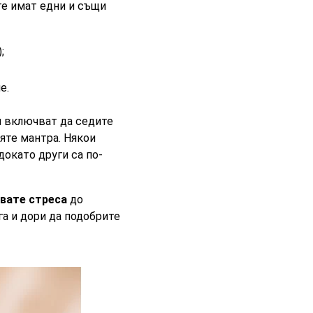
те имат едни и същи
;
е.
и включват да седите
яте мантра. Някои
 докато други са по-
явате стреса
до
га и дори да подобрите