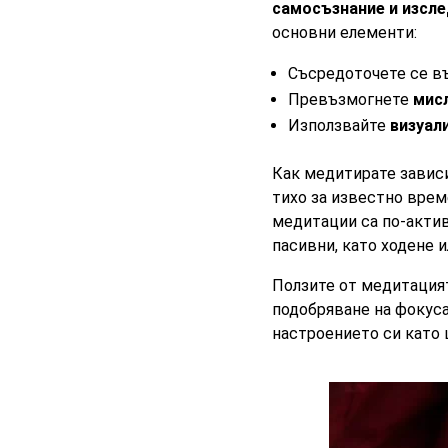
самосъзнание и изсл
основни елементи:
Съсредоточете се въ
Превъзмогнете
мисл
Използвайте
визуал
Как медитирате зависи
тихо за известно врем
медитации са по-актив
пасивни, като ходене и
Ползите от медитацият
подобряване на фокуса
настроението си като 