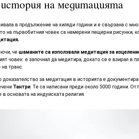
 история на медитацията
ивала в продължение на хиляди години и е свързана с мно
то на първобитния човек са намерени пещерни рисунки, к
дитация.
лючи, че
шаманите са използвали медитация за изцелени
ият човек е започнал да медитира, докато се е взирал в п
е на
транс.
о доказателство за медитация в историята е документира
речени
Тантри
. Те са написани преди около 5000 години. От
 в основата на индуиската религия.