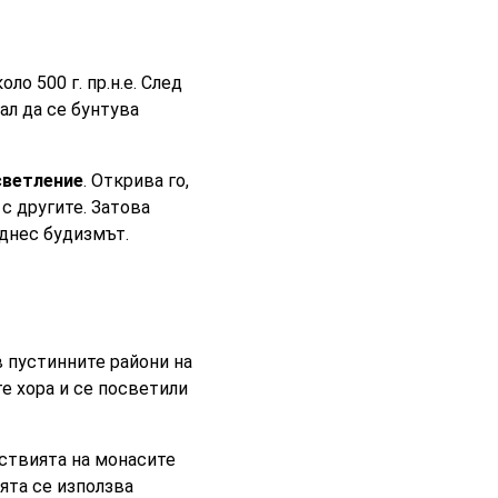
оло 500 г. пр.н.е. След
ал да се бунтува
светление
. Открива го,
с другите. Затова
 днес будизмът.
в пустинните райони на
те хора и се посветили
ствията на монасите
ията се използва