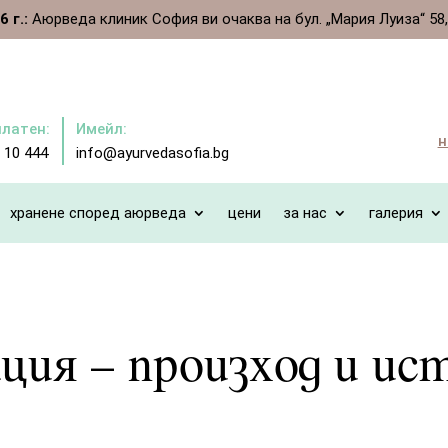
 г.:
Аюрведа клиник София ви очаква на бул. „Мария Луиза“ 58, ет
платен:
Имейл:
н
 10 444
info@ayurvedasofia.bg
хранене според аюрведа
цени
за нас
галерия
ия – произход и ис