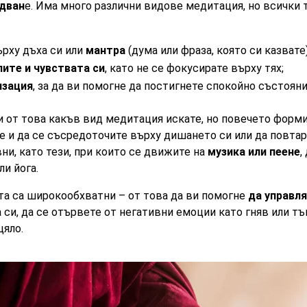
едван
е. Има много различни видове медитация, но всички 
рху дъха си или
мантра
(дума или фраза, която си казвате)
ите и чувствата си
, като не се фокусирате върху тях;
изация
, за да ви помогне да постигнете спокойно състояни
 от това какъв вид медитация искате, но повечето форм
е и да се съсредоточите върху дишането си или да повтар
ни, като тези, при които се движите на
музика или пеене
,
ли йога.
а са широкообхватни – от това да ви помогне
да управл
 си, да се отървете от негативни емоции като гняв или тъ
цяло.