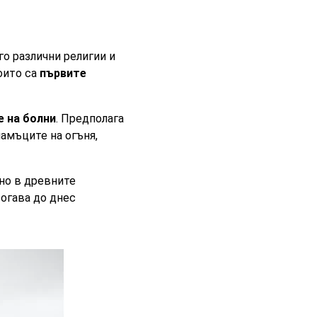
го различни религии и
оито са
първите
е на болни
. Предполага
ламъците на огъня,
но в древните
тогава до днес