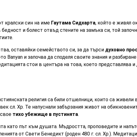
т кралски син на име
Гаутама Сидхарта
, който е живял ок
 бедност и болест отвъд стените на замъка си, той започн
гиите.
тва, оставяйки семейството си, за да търси
духовно про
о Banyan и започва да споделя своите знания и разбиране 
едитацията стои в центъра на това, което представлява и
стиянската религия са били отшелници, които са живели 
 век сл. Хр. Те напуснали забързания живот на обикновени
 свое
тихо убежище в пустинята
.
та като път към душата. Мъдростта, проповедите и напът
енията от Свети Бенедикт (роден 480 г. сл. Хр.). Медитац