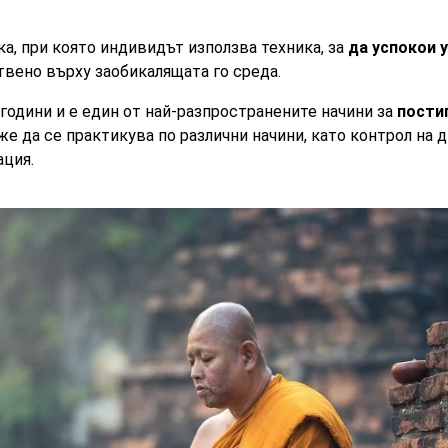
а, при която индивидът използва техника, за
да успокои 
твено върху заобикалящата го среда.
 години и е един от най-разпространените начини за
пости
е да се практикува по различни начини, като контрол на 
ация.