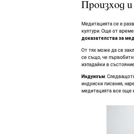
Произход и
Медитацията
се е разв
култури. Още от време
доказателства за ме
От тях може да се зак
се също, че първобитн
изпадайки в
състояни
Индуизъм
. Следващот
индуиски писания, на
медитацията все още е