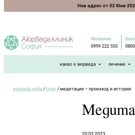
Нов адрес от 02 Юни 2026
Мобилен:
Без
0999 222 555
0800
какво е аюрведа
лечение
ayurveda sofia
/
блог
/
медитация – произход и история
Медитац
20.03.2023