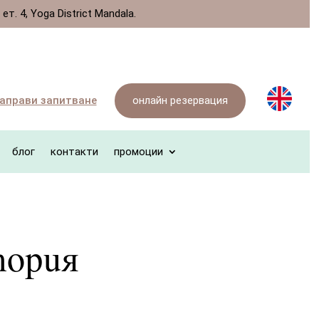
. 4, Yoga District Mandala.
онлайн резервация
аправи запитване
блог
контакти
промоции
тория