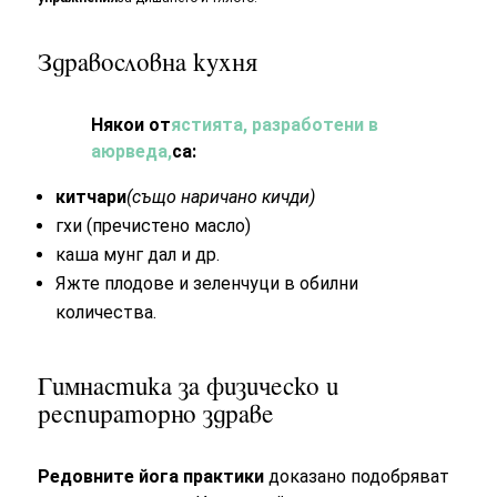
Здравословна кухня
Някои от
ястията, разработени в
аюрведа,
са:
китчари
(също наричано кичди)
гхи (пречистено масло)
каша мунг дал и др.
Яжте плодове и зеленчуци в обилни
количества.
Гимнастика за физическо и
респираторно здраве
Редовните йога практики
доказано подобряват