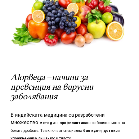
Аюрведа
–
начини за
превенция на вирусни
заболявания
В индийската медицина са разработени
множество
методи
за
профилактика
на заболяванията на
белите дробове. Те включват специална
био кухня
,
детокс
и
упражнения
за дишането и тялото.