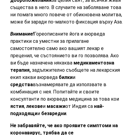
добропожелания
за целия свят, за всички живи
същества в него. В случаите на заболяване това
ни помага много повече от обикновена молитва,
може би заради по-малкото фиксация върху Аза.
Внимание!
Гореописаните йога и аюрведа
практики са уместни за прилагане
самостоятелно само ако вашият лекар е
преценил, че състоянието ви го позволява. Ако
ви бъде назначена някаква
медикаментозна
терапия,
задължително съобщете на лекарския
екип какви аюрведа
билки
и
средства
възнамерявате да използвате в
комбинация с нея. Попитайте и своите
консултанти по аюрведа медицина за това кои
ястия
,
лекове
и
масажи
от Индия са
най-
подходящи
и
безвредни
.
Не забравяйте, че ако проявите симптоми на
коронавирус, трябва да се