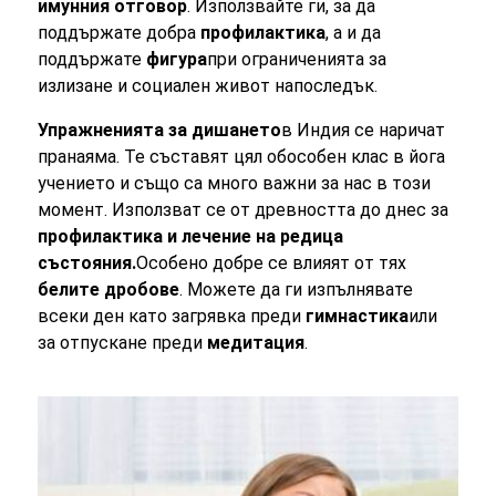
имунния отговор
. Използвайте ги, за да
поддържате добра
профилактика
, а и да
поддържате
фигура
при ограниченията за
излизане и социален живот напоследък.
Упражненията за дишането
в Индия се наричат
пранаяма. Те съставят цял обособен клас в йога
учението и също са много важни за нас в този
момент. Използват се от древността до днес за
профилактика и лечение на редица
състояния.
Особено добре се влияят от тях
белите дробове
. Можете да ги изпълнявате
всеки ден като загрявка преди
гимнастика
или
за отпускане преди
медитация
.