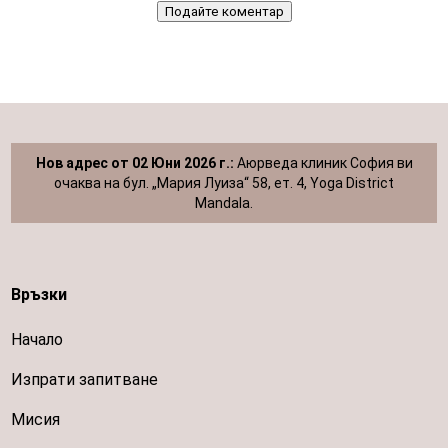
Подайте коментар
Нов адрес от 02 Юни 2026 г.:
Аюрведа клиник София ви
очаква на бул. „Мария Луиза“ 58, ет. 4, Yoga District
Mandala.
Връзки
Начало
Изпрати запитване
Мисия