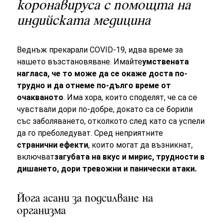
коронавируса с помощта на
индийската медицина
Веднъж прекарали COVID-19, идва време за
нашето възстановяване. Имайте
умствената
нагласа, че то може да се окаже доста по-
трудно и да отнеме по-дълго време от
очакваното
. Има хора, които споделят, че са се
чувствали дори по-добре, докато са се борили
със заболяването, отколкото след като са успели
да го преболедуват. Сред неприятните
странични ефекти
, които могат да възникнат,
включват
загубата на вкус и мирис, трудности в
дишането, дори тревожни и панически атаки.
Йога асани за подсилване на
организма