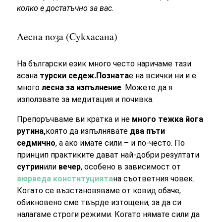
колко е достатъчно за вас
.
Лесна поза (Сукхасана)
На български език много често наричаме тази
асана
турски седеж.
Позната
е на всички ни и е
много
лесна за изпълнение
. Можете да я
използвате за медитация и почивка.
Препоръчваме ви кратка и не
много тежка йога
рутина,
която да изпълнявате
два пъти
седмично
, а ако имате сили – и по-често. По
принцип практиките дават най-добри резултати
сутрин
или
вечер
, особено в зависимост от
аюрведа конституцията
на съответния човек.
Когато се възстановяваме от ковид обаче,
обикновено сме твърде изтощени, за да си
налагаме строги режими. Когато нямате сили да