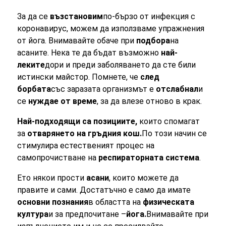
За да се
възстановим
по-бързо от инфекция с
коронавирус, можем да използваме упражнения
от йога. Внимавайте обаче при
подбора
на
асаните. Нека те да бъдат възможно
най-
леките
дори и преди заболяването да сте били
истински майстор. Помнете, че
след
борбата
със заразата организмът е
отслабнал
и
се
нуждае от време
, за да влезе отново в крак.
Най-подходящи са позициите,
които спомагат
за
отварянето на гръдния кош.
По този начин се
стимулира естественият процес на
самопрочистване на
респираторната система
.
Ето някои прости
асани
, които можете да
правите и сами. Достатъчно е само да имате
основни познания
в областта на
физическата
култура
и за предпочитане –
йога.
Внимавайте при