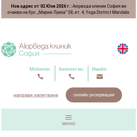
Нов адрес от 02 Юни 2026 г.:
Аюрведа клиник София ви
очаква на бул. „Мария Луиза“ 58, ет. 4, Yoga District Mandala.
Мобилен:
Безплатен:
Имейл:



онлайн резервация
направи запитване