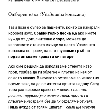
изпълнението им и не се пресилвайте.
Отворен ъгъл (Упавишта конасана)
Тази поза е супер за пациенти, които са изкарали
коронавирус.
Сравнително лесна е,
а ако имате
нужда от допълнителна
опора
, можете да
използвате стената вкъщи за целта. Упавишта
конасана се прави, като
отпускаме гръб на
пода
и
опъваме краката си нагоре
.
Ако сме решили да използваме стената като
проп, трябва да ги облегнем плътно на нея от
самото начало. В началото оставаме за известно
време така, за да се изтегли кръвта надолу. След
това разтваряме краката –
левият наляво,
десният надясно
(
ако имаме стена, просто ги
плъзгаме настрани, без да ги отделяме от нея
).
Няма нужда от голям шпагат –
сами ще усетите