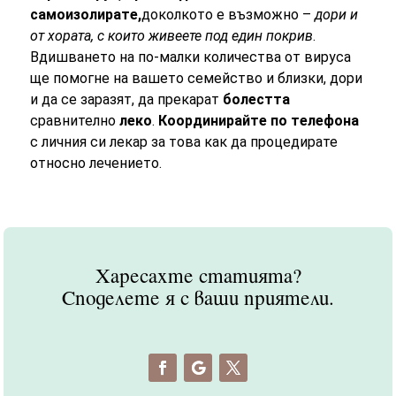
самоизолирате,
доколкото е възможно –
дори и
от хората, с които живеете под един покрив
.
Вдишването на по-малки количества от вируса
ще помогне на вашето семейство и близки, дори
и да се заразят, да прекарат
болестта
сравнително
леко
.
Координирайте по телефона
с личния си лекар за това как да процедирате
относно лечението.
Харесахте статията?
Споделете я с ваши приятели.