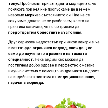
тонус.
Проблемът при западната медицина е, че
понякога при нея ние пропускаме да вземем
навреме
мерки
за състоянието си. Ние не се
лекуваме, докато не се разболеем, което на
практика означава, че не се грижим да
предотвратим болестните състояния
.
Друг сериозен недостатък при някои лекари е, че
имат
твърде ограничен подход, свеждащ се
само до наученото в рамките на тяхната
специалност.
Нека видим как можем да
постигнем добро здраве и перфектно смазана
имунна система с помощта на древната мъдрост
на индийската система от
медицински знания,
наричана аюрведа.