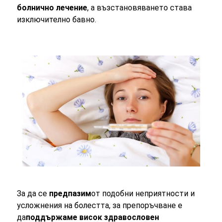
болнично лечение
, а възстановяването става
изключително бавно.
За да се
предпазим
от подобни неприятности и
усложнения на болестта, за препоръчване е
да
поддържаме висок здравословен