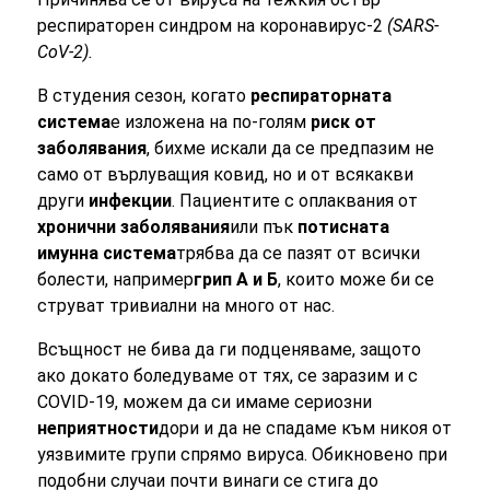
респираторен синдром на коронавирус-2
(SARS-
CoV-2).
В студения сезон, когато
респираторната
система
е изложена на по-голям
риск от
заболявания
, бихме искали да се предпазим не
само от върлуващия ковид, но и от всякакви
други
инфекции
. Пациентите с оплаквания от
хронични заболявания
или пък
потисната
имунна система
трябва да се пазят от всички
болести, например
грип А и Б
, които може би се
струват тривиални на много от нас.
Всъщност не бива да ги подценяваме, защото
ако докато боледуваме от тях, се заразим и с
COVID-19, можем да си имаме сериозни
неприятности
дори и да не спадаме към никоя от
уязвимите групи спрямо вируса. Обикновено при
подобни случаи почти винаги се стига до