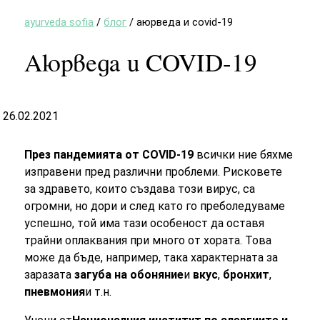
ayurveda sofia
/
блог
/
аюрведа и covid-19
Аюрведа и COVID-19
26.02.2021
През пандемията от COVID-19
всички ние бяхме
изправени пред различни проблеми. Рисковете
за здравето, които създава този вирус, са
огромни, но дори и след като го преболедуваме
успешно, той има тази особеност да оставя
трайни оплаквания при много от хората. Това
може да бъде, например, така характерната за
заразата
загуба на обоняние
и
вкус
,
бронхит
,
пневмония
и т.н.