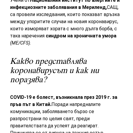
Учени от
Националния институт по алергиите и
инфекциозните заболявания в Мериленд,
САЩ,
са провели изследвания, които показват връзка
между упоритите случаи на новия коронавирус,
които изморяват хората с много дълга борба, с
така наречения
синдром на хроничната умора
(ME/CFS).
Какво представлява
коронавирусът и как ни
поразява?
COVID-19 е болест, възникнала през 2019 г. за
пръв път в Китай.
Поради напредналите
комуникации, заболяването бързо се
разпространи по целия свят, преди
правителствата да успеят да реагират.
Причинява се от вируса на тежкия остър