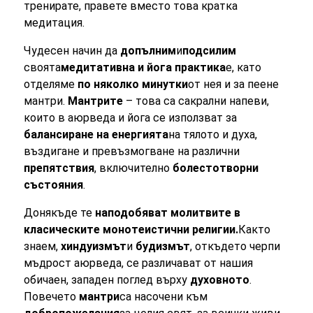
тренирате, правете вместо това кратка
медитация.
Чудесен начин да
допълним
и
подсилим
своята
медитативна и йога практика
е, като
отделяме
по няколко минутки
от нея и за пеене
мантри.
Мантрите
– това са сакрални напеви,
които в аюрведа и йога се използват за
балансиране на енергията
на тялото и духа,
въздигане и превъзмогване на различни
препятствия
, включително
болестотворни
състояния
.
Донякъде те
наподобяват молитвите в
класическите монотеистични религии.
Както
знаем,
хиндуизмът
и
будизмът
, откъдето черпи
мъдрост аюрведа, се различават от нашия
обичаен, западен поглед върху
духовното
.
Повечето
мантри
са насочени към