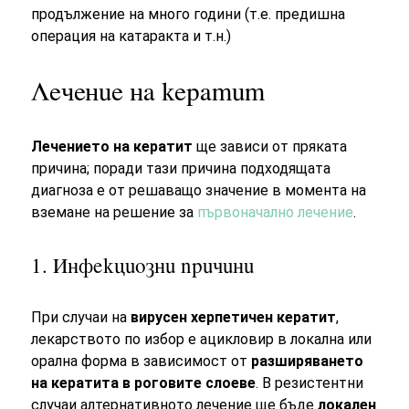
продължение на много години (т.е. предишна
операция на катаракта и т.н.)
Лечение на кератит
Лечението на кератит
ще зависи от пряката
причина; поради тази причина подходящата
диагноза е от решаващо значение в момента на
вземане на решение за
първоначално лечение
.
1. Инфекциозни причини
При случаи на
вирусен херпетичен кератит
,
лекарството по избор е ацикловир в локална или
орална форма в зависимост от
разширяването
на кератита в роговите слоеве
. В резистентни
случаи алтернативното лечение ще бъде
локален