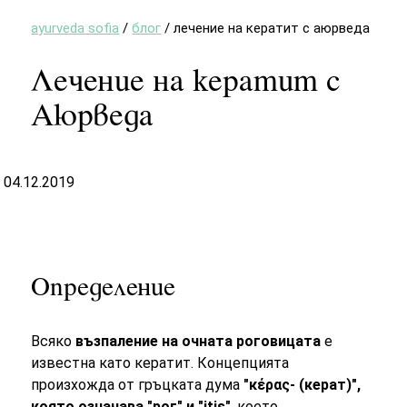
ayurveda sofia
/
блог
/
лечение на кератит с аюрведа
Лечение на кератит с
Аюрведа
04.12.2019
Определение
Всяко
възпаление на очната роговицата
е
известна като кератит. Концепцията
произхожда от гръцката дума
"κέρας- (керат)",
която означава "рог" и "itis"
, което