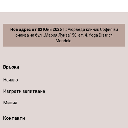
Нов адрес от 02 Юни 2026 г.:
Аюрведа клиник София ви
очаква на бул. „Мария Луиза“ 58, ет. 4, Yoga District
Mandala.
Връзки
Начало
Изпрати запитване
Мисия
Контакти