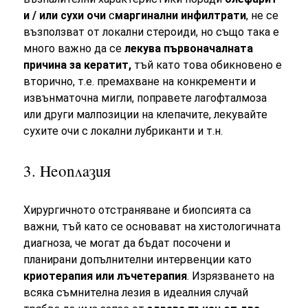
и / или сухи очи
с
маргинални инфилтрати
, не се
възползват от локални стероиди, но също така е
много важно да се
лекува първоначалната
причина за кератит,
тъй като това обикновено е
вторично, т.е. премахване на конкременти и
извънматочна мигли, поправете лагофталмоза
или други малпозиции на клепачите, лекувайте
сухите очи с локални лубриканти и т.н.
3. Неоплазия
Хирургичното отстраняване и биопсията са
важни, тъй като се основават на хистологичната
диагноза, че могат да бъдат посочени и
планирани допълнителни интервенции като
криотерапия или лъчетерапия
. Изрязването на
всяка съмнителна лезия в идеалния случай