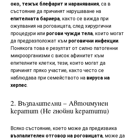
око, тежък блефарит и наранявания
, са в
състояние да причинят нарушаване на
епителната бариера
, както се вижда при
ожулвания на роговицата, след хирургични
процедури или
рогови чужди тела
, които могат
да предразположат към
роговични инфекции
.
Понякога това е резултат от силно патогенни
микроорганизми с висок афинитет към
епителните клетки, тези, които могат да
причинят пряко участие, както често се
наблюдава при семейството на
вируса на
херпес
.
2. Възпалителни – Автоимунен
кератит (Не гнойни кератити)
Всяко състояние, което може да предизвика
възпалителен отговор на роговицата
, може да