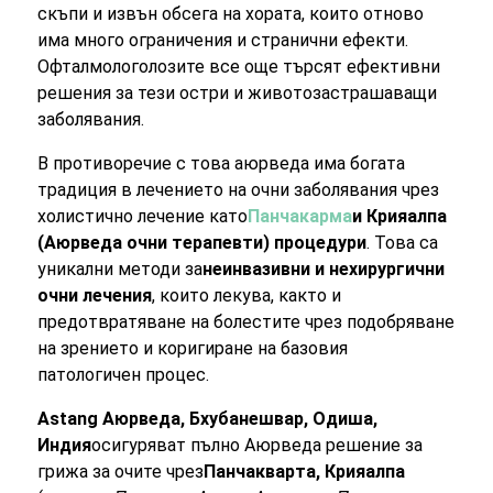
скъпи и извън обсега на хората, които отново
има много ограничения и странични ефекти.
Офталмологолозите все още търсят ефективни
решения за тези остри и животозастрашаващи
заболявания.
В противоречие с това аюрведа има богата
традиция в лечението на очни заболявания чрез
холистично лечение като
Панчакарма
и Крияалпа
(Аюрведа очни терапевти) процедури
. Това са
уникални методи за
неинвазивни и нехирургични
очни лечения
, които лекува, както и
предотвратяване на болестите чрез подобряване
на зрението и коригиране на базовия
патологичен процес.
Astang Аюрведа, Бхубанешвар, Одиша,
Индия
осигуряват пълно Аюрведа решение за
грижа за очите чрез
Панчакварта, Крияалпа