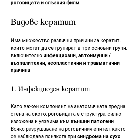
роговицата и слъзния филм.
Видове кератит
Има множество различни причини за кератит,
които могат да се групират в три основни групи,
включително
инфекциозни, автоимунни /
възпалителни, неопластични и травматични
причини
.
1. Инфекциозен кератит
Като важен компонент на анатомичната предна
стена на окото, роговицата е структура, силно
изложена и уязвима към
външни патогени
.
Всяко разрушаване на роговичния епител, както
се наблюдава понякога при
синдрома на сухо