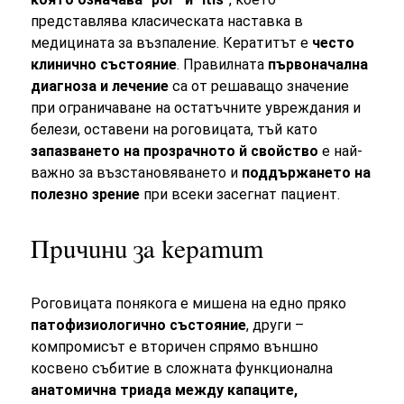
представлява класическата наставка в
медицината за възпаление. Кератитът е
често
клинично състояние
. Правилната
първоначална
диагноза и лечение
са от решаващо значение
при ограничаване на остатъчните увреждания и
белези, оставени на роговицата, тъй като
запазването на прозрачното й свойство
е най-
важно за възстановяването и
поддържането на
полезно зрение
при всеки засегнат пациент.
Причини за кератит
Роговицата понякога е мишена на едно пряко
патофизиологично състояние
, други –
компромисът е вторичен спрямо външно
косвено събитие в сложната функционална
анатомична триада между капаците,