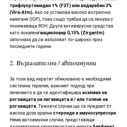
трифлуортимидин 1% (F3T) или видарабин 3%
(Vira-Atm).
Ако се установи високо вътреочно
налягане (IOP), това също трябва да се лекува с
понижаващи ВОН. Други антивирусни средства
като локален
ганцикловир 0,15% (Zirgantm)
започнаха да се използват по-широко през
последните години.
2. Възпалителни / автоимунни
За този вид кератит обикновено е необходима
системна терапия, важният подход при
лечението е да се идентифицира
исхемия на
роговицата на лигавицата и / или топене на
роговицата
. Тежките случаи ще се нуждаят от
висока доза орални
стероиди и имуносупресори
.
Няма автоимунни случаи, представящи
възпалителни характеристики поради
блефарит