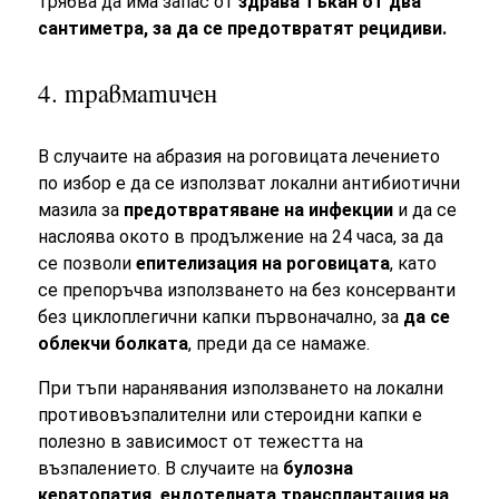
трябва да има запас от
здрава тъкан от два
сантиметра, за да се предотвратят рецидиви.
4. травматичен
В случаите на абразия на роговицата лечението
по избор е да се използват локални антибиотични
мазила за
предотвратяване на инфекции
и да се
наслоява окото в продължение на 24 часа, за да
се позволи
епителизация на роговицата
, като
се препоръчва използването на без консерванти
без циклоплегични капки първоначално, за
да се
облекчи болката
, преди да се намаже.
При тъпи наранявания използването на локални
противовъзпалителни или стероидни капки е
полезно в зависимост от тежестта на
възпалението. В случаите на
булозна
кератопатия, ендотелната трансплантация на