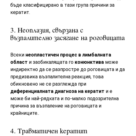
бъде класифицирано в тази група причини за
кератит.
3. Неоплазия, свързана с
възпалително засягане на роговицата
Всеки
неопластичен процес в лимбалната
област
и заобикалящата го
конюнктива
може
индиректно да се разпростре до роговицата и да
предизвика възпалителна реакция, това
обикновено не се разглежда при
диференциалната диагноза на кератит
и е
може би най-рядката и по-малко подозрителна
причина за възпаление на роговицата и
крайниците..
4. Травматичен кератит