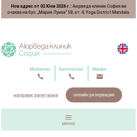
Нов адрес от 02 Юни 2026 г.:
Аюрведа клиник София ви
очаква на бул. „Мария Луиза“ 58, ет. 4, Yoga District Mandala.
Мобилен:
Безплатен:
Имейл:



онлайн резервация
направи запитване