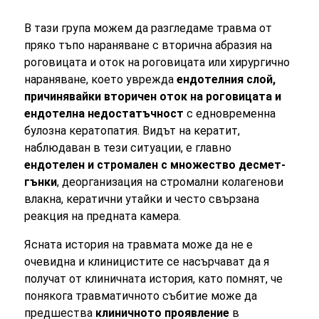
В тази група можем да разгледаме травма от
пряко тъпо нараняване с вторична абразия на
роговицата и оток на роговицата или хирургично
нараняване, което уврежда
ендотелния слой,
причинявайки вторичен оток на роговицата и
ендотелна недостатъчност
с едновременна
булозна кератопатия. Видът на кератит,
наблюдаван в тези ситуации, е главно
ендотелен и стромален с множество десмет-
гънки
, деорганизация на стромални колагенови
влакна, кератични утайки и често свързана
реакция на предната камера.
Ясната история на травмата може да не е
очевидна и клиницистите се насърчават да я
получат от клиничната история, като помнят, че
понякога травматичното събитие може да
предшества
клиничното проявление
в