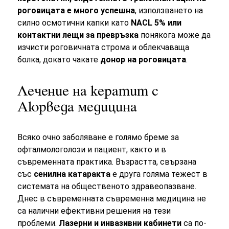
роговицата е много успешна
, използването на
силно осмотични капки като
NACL 5% или
контактни лещи за превръзка
понякога може да
изчисти роговичната строма и облекчаваща
болка, докато чакате
донор на роговицата
.
Лечение на кератит с
Аюрведа медицина
Всяко очно заболяване е голямо бреме за
офталмологолози и пациент, както и в
съвременната практика. Възрастта, свързана
със
сенилна катаракта
е друга голяма тежест в
системата на общественото здравеопазване.
Днес в съвременната съвременна медицина не
са налични ефективни решения на тези
проблеми.
Лазерни и инвазивни кабинети
са по-