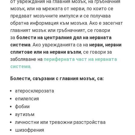
от увреждания на главния мозък, на гръбначния
мозък, или на мрежата от нерви, по които се
предават мозъчните импулси и се получава
обратна информация към мозъка. Ако е засегнат
главният мозък или гръбначният, се говори
за
болести на централния дял на нервната
система
. Ако уврежданията са на
нерви, нервни
сплитове или на нервни възли
, се говори за
заболяване на
периферната част на нервната
система
.
Болести, свързани с главния мозък, са:
атеросклерозата
епилепсия
фобии
аутизъм
личностни или тревожни разстройства
шизофрения