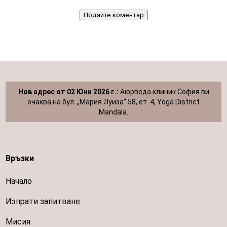
Подайте коментар
Нов адрес от 02 Юни 2026 г.:
Аюрведа клиник София ви
очаква на бул. „Мария Луиза“ 58, ет. 4, Yoga District
Mandala.
Връзки
Начало
Изпрати запитване
Мисия