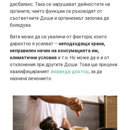
дисбаланс. Така се нарушават дейностите на
органите, чиито функции се ръководят от
съответните Доши и организмът започва да
боледува.
Вата може да се увеличи от фактори, които
директно я усилват –
неподходящи храни,
неправилен начин на консумацията им,
климатични условия
и т.н. Но може да е и от
отклонения при другите Доши. Това ще прецени
квалифицираният
аюрведа доктор
, за да
назначи лечението.