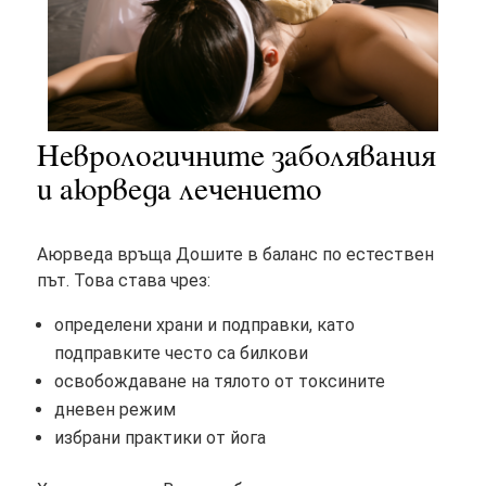
Неврологичните заболявания
и аюрведа лечението
Аюрведа връща Дошите в баланс по естествен
път. Това става чрез:
определени храни и подправки, като
подправките често са билкови
освобождаване на тялото от токсините
дневен режим
избрани практики от йога