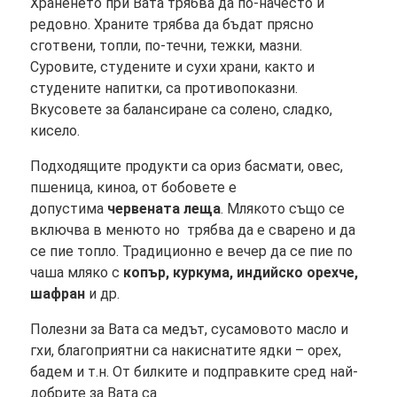
Храненето при Вата трябва да по-начесто и
редовно. Храните трябва да бъдат прясно
сготвени, топли, по-течни, тежки, мазни.
Суровите, студените и сухи храни, както и
студените напитки, са противопоказни.
Вкусовете за балансиране са солено, сладко,
кисело.
Подходящите продукти са ориз басмати, овес,
пшеница, киноа, от бобовете е
допустима
червената леща
. Млякото също се
включва в менюто но трябва да е сварено и да
се пие топло. Традиционно е вечер да се пие по
чаша мляко с
копър, куркума, индийско орехче,
шафран
и др.
Полезни за Вата са медът, сусамовото масло и
гхи, благоприятни са накиснатите ядки – орех,
бадем и т.н. От билките и подправките сред най-
добрите за Вата са