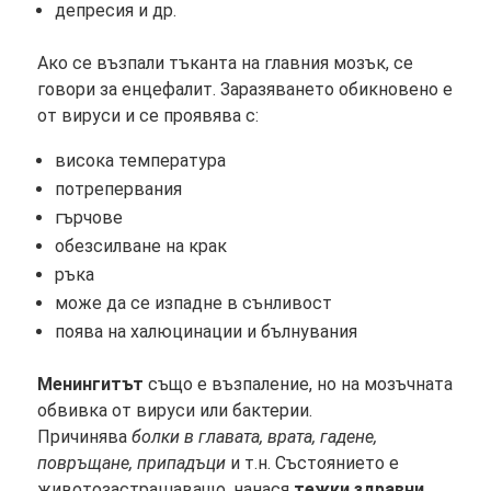
депресия и др.
Ако се възпали тъканта на главния мозък, се
говори за енцефалит. Заразяването обикновено е
от вируси и се проявява с:
висока температура
потрепервания
гърчове
обезсилване на крак
ръка
може да се изпадне в сънливост
поява на халюцинации и бълнувания
Менингитът
също е възпаление, но на мозъчната
обвивка от вируси или бактерии.
Причинява
болки в главата, врата, гадене,
повръщане, припадъци
и т.н. Състоянието е
животозастрашаващо, нанася
тежки здравни