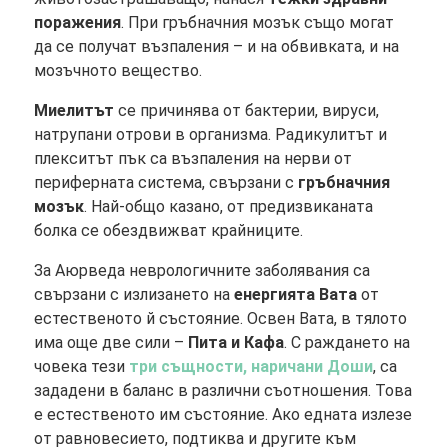
поражения
. При гръбначния мозък също могат
да се получат възпаления – и на обвивката, и на
мозъчното вещество.
Миелитът
се причинява от бактерии, вируси,
натрупани отрови в организма. Радикулитът и
плекситът пък са възпаления на нерви от
периферната система, свързани с
гръбначния
мозък
. Най-общо казано, от предизвиканата
болка се обездвижват крайниците.
За Аюрведа неврологичните заболявания са
свързани с излизането на
енергията Вата
от
естественото й състояние. Освен Вата, в тялото
има още две сили –
Пита и Кафа
. С раждането на
човека тези
три същности, наричани Доши
, са
зададени в баланс в различни съотношения. Това
е естественото им състояние. Ако едната излезе
от равновесието, подтиква и другите към