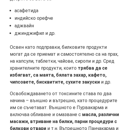
асафетида
индийско орефче
аджвайн
джинджифил и др.
Освен като подправки, билковите продукти
могат да се приемат и самостоятелно са на прах,
на капсули, таблетки, чайове, сиропи и др. Сред
хранителните продукти, които
трябва да се
избягват, са маята, бялата захар, кафето,
чипсовете, бисквитите, сухите закуски
и др.
Освобождаването от токсините става по два
начина – външно и вътрешно, като процедурите
им се съчетават. Външното е Пурвакарма и
включва обливане и омазване с
масла, различни
масажи, втриване на билки, парни процедури с
билкови отвари
и т.н. Вътрешното Панчакарма и