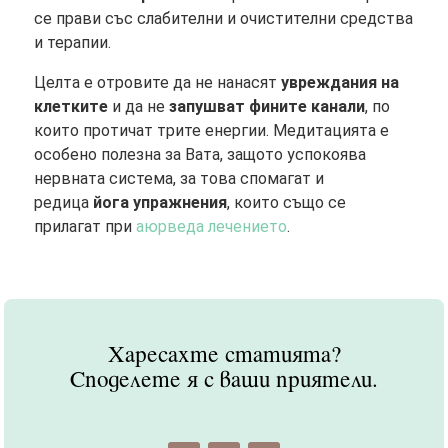
се прави със слабителни и очистителни средства
и терапии.
Целта е отровите да не нанасят
увреждания на
клетките
и да не
запушват фините канали
, по
които протичат трите енергии. Медитацията е
особено полезна за Вата, защото успокоява
нервната система, за това спомагат и
редица
йога упражнения
, които също се
прилагат при
аюрведа лечението
.
Харесахте статията?
Споделете я с ваши приятели.