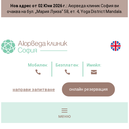
Нов адрес от 02 Юни 2026 г.:
Аюрведа клиник София ви
очаква на бул. „Мария Луиза“ 58, ет. 4, Yoga District Mandala.
Мобилен:
Безплатен:
Имейл:



онлайн резервация
направи запитване