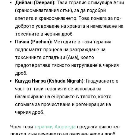
Дийпан (Deepan):
Тази терапия стимулира Агни
(храносмилателния огън), за да подобри
апетита и храносмилането. Това помага за по-
доброто усвояване на храната и намаляване на
токсините в черния дроб.
Пачан (Pachan):
Методите в тази терапия
подпомагат процеса на разграждане на
токсичните отпадъци (Ама), което
предотвратява тяхното натрупване в черния
дроб.
Кшуда Нигра (Kshuda Nigrah):
Гладуването е
част от тази терапия и се използва за
балансиране на енергиите в тялото, което
спомага за прочистване и регенерация на
черния дроб.
Чрез тези
терапии, Аюрведа
предлага цялостен
подход към лечението на омазнен черен дроб,