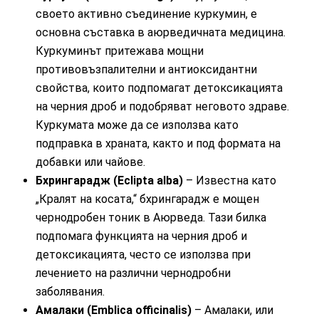
своето активно съединение куркумин, е
основна съставка в аюрведичната медицина.
Куркуминът притежава мощни
противовъзпалителни и антиоксидантни
свойства, които подпомагат детоксикацията
на черния дроб и подобряват неговото здраве.
Куркумата може да се използва като
подправка в храната, както и под формата на
добавки или чайове.
Бхрингарадж (Eclipta alba)
– Известна като
„Кралят на косата,“ бхрингарадж е мощен
чернодробен тоник в Аюрведа. Тази билка
подпомага функцията на черния дроб и
детоксикацията, често се използва при
лечението на различни чернодробни
заболявания.
Амалаки (Emblica officinalis)
– Амалаки, или