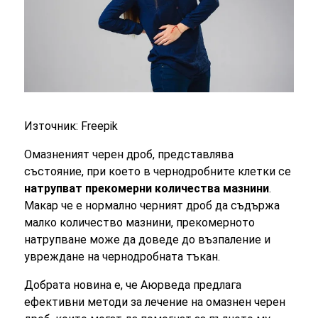
Източник: Freepik
Омазненият черен дроб, представлява
състояние, при което в чернодробните клетки се
натрупват прекомерни количества мазнини
.
Макар че е нормално черният дроб да съдържа
малко количество мазнини, прекомерното
натрупване може да доведе до възпаление и
увреждане на чернодробната тъкан.
Добрата новина е, че Аюрведа предлага
ефективни методи за лечение на омазнен черен