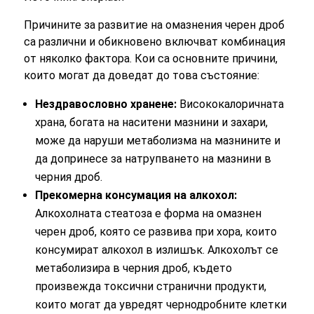
Причините за развитие на омазнения черен дроб
са различни и обикновено включват комбинация
от няколко фактора. Кои са основните причини,
които могат да доведат до това състояние:
Нездравословно хранене:
Висококалоричната
храна, богата на наситени мазнини и захари,
може да наруши метаболизма на мазнините и
да допринесе за натрупването на мазнини в
черния дроб.
Прекомерна консумация на алкохол:
Алкохолната стеатоза е форма на омазнен
черен дроб, която се развива при хора, които
консумират алкохол в излишък. Алкохолът се
метаболизира в черния дроб, където
произвежда токсични странични продукти,
които могат да увредят чернодробните клетки