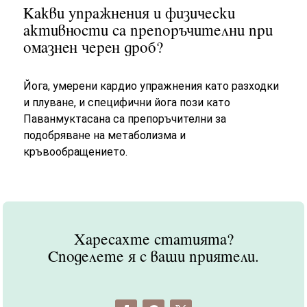
Какви упражнения и физически
активности са препоръчителни при
омазнен черен дроб?
Йога, умерени кардио упражнения като разходки
и плуване, и специфични йога пози като
Паванмуктасана са препоръчителни за
подобряване на метаболизма и
кръвообращението.
Харесахте статията?
Споделете я с ваши приятели.