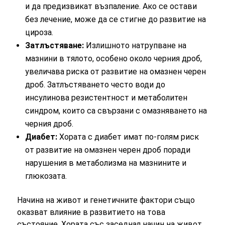
и да предизвикат възпаление. Ако се остави
без лечение, може да се стигне до развитие на
цироза.
Затлъстяване:
Излишното натрупване на
мазнини в тялото, особено около черния дроб,
увеличава риска от развитие на омазнен черен
дроб. Затлъстяването често води до
инсулинова резистентност и метаболитен
синдром, които са свързани с омазняването на
черния дроб.
Диабет:
Хората с диабет имат по-голям риск
от развитие на омазнен черен дроб поради
нарушения в метаболизма на мазнините и
глюкозата.
Начина на живот и генетичните фактори също
оказват влияние в развитието на това
състояние. Хората със заседнал начин на живот,