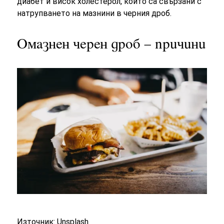
диабет и висок холестерол, които са свързани с
натрупването на мазнини в черния дроб.
Омазнен черен дроб – причини
Източник: Unsplash