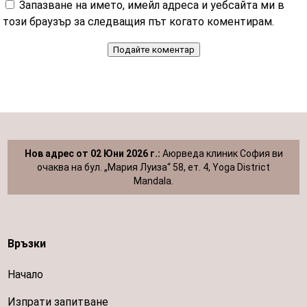
Запазване на името, имейл адреса и уебсайта ми в
този браузър за следващия път когато коментирам.
Подайте коментар
Нов адрес от 02 Юни 2026 г.:
Аюрведа клиник София ви
очаква на бул. „Мария Луиза“ 58, ет. 4, Yoga District
Mandala.
Връзки
Начало
Изпрати запитване