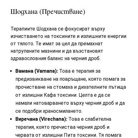
Шодхана (Пречистване)
Терапиите Шодхана се фокусират върху
изчистването на токсините и излишните енергии
от тялото. Те имат за цел да премахнат
натрупаните мазнини и да възстановят
здравословния баланс на черния дроб.
Вамана (Vamana):
Това е терапия за
предизвикване на повръщане, която помага за
прочистване на стомаха и дихателните пътища
от излишни Кафа токсини. Целта е да се
намали натоварването върху черния дроб и да
се подобри храносмилането.
Виречана (Virechana):
Това е слабителна
терапия, която пречиства черния дроб и
червата от излишни Пита токсини. Тя помага