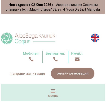
Нов адрес от 02 Юни 2026 г.:
Аюрведа клиник София ви
очаква на бул. „Мария Луиза“ 58, ет. 4, Yoga District Mandala.
Мобилен:
Безплатен:
Имейл:



онлайн резервация
направи запитване