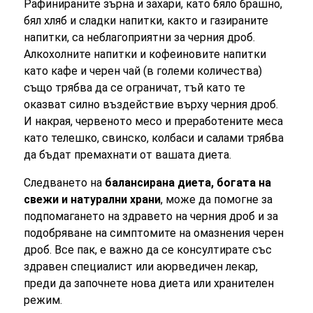
Рафинираните зърна и захари, като бяло брашно,
бял хляб и сладки напитки, както и газираните
напитки, са неблагоприятни за черния дроб.
Алкохолните напитки и кофеиновите напитки
като кафе и черен чай (в големи количества)
също трябва да се ограничат, тъй като те
оказват силно въздействие върху черния дроб.
И накрая, червеното месо и преработените меса
като телешко, свинско, колбаси и салами трябва
да бъдат премахнати от вашата диета.
Следването на
балансирана диета, богата на
свежи и натурални храни
, може да помогне за
подпомагането на здравето на черния дроб и за
подобряване на симптомите на омазнения черен
дроб. Все пак, е важно да се консултирате със
здравен специалист или аюрведичен лекар,
преди да започнете нова диета или хранителен
режим.