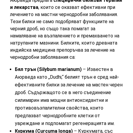
Аюрведа предлага
специфични билкови терапии
и лекарства
, които се оказват ефективни при
лечението на мастни чернодробни заболявания.
Тези билки не само подобряват функциите на
черния дроб, но също така помагат за
намаляване на възпалението и премахването на
натрупаните мазнини. Билките, които древната
индийска медицина препоръчва за лечение на
чернодробни заболявания са:
Бял трън (Silybum marianum)
– Известен в
Аюрведа като „Dudhi,“ белият трън е сред най-
ефективните билки за лечение на мастен черен
дроб. Съдържащото се в него съединение
силимарин има мощни антиоксидантни и
противовъзпалителни свойства, които
предпазват чернодробните клетки от
увреждане и подпомагат регенерацията им.
Куркума (Curcuma longa)
– Куркумата, със