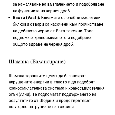
за намаляване на възпалението и подобряване
на функциите на черния дроб.
Васти (Vasti):
Клизмите с лечебни масла или
билкови отвари са насочени към прочистване
на дебелото черво от Вата токсини. Това
подпомага храносмилането и подобрява
общото здраве на черния дроб.
Шамана (Балансиране)
Шамана терапиите целят да балансират
нарушените енергии в тялото и да подобрят
храносмилателната система и храносмилателния
огън (Агни). Те подпомагат поддържането на
резултатите от Шодана и предотвратяват
повторно натрупване на токсини.