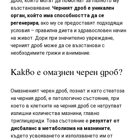
дроб, които могат да помогнат за пълното му
възстановяване.
Черният дроб е уникален
орган, който има способността да се
регенерира
, ако му се предоставят подходящи
условия – правилна диета и здравословен начин
на живот. Дори при значително увреждане,
черният дроб може да се възстанови с
необходимите грижи и внимание.
Какво е омазнен черен дроб?
Омазненият черен дроб, познат и като стеатоза
на черния дроб, е патологично състояние, при
което в клетките на черния дроб се натрупват
излишни количества мазнини, главно
триглицериди. Това състояние е
резултат от
дисбаланс в метаболизма на мазнините
,
където усвояването и използването им от