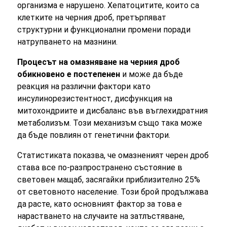
организма е нарушено. Хепатоцитите, които са
клетките на черния дроб, претърпяват
структурни и функционални промени поради
натрупването на мазнини.
Процесът на омазняване на черния дроб
обикновено е постепенен
и може да бъде
реакция на различни фактори като
инсулинорезистентност, дисфункция на
митохондриите и дисбаланс във въглехидратния
метаболизъм. Този механизъм също така може
да бъде повлиян от генетични фактори.
Статистиката показва, че омазненият черен дроб
става все по-разпространено състояние в
световен мащаб, засягайки приблизително 25%
от световното население. Този брой продължава
да расте, като основният фактор за това е
нарастването на случаите на затлъстяване,