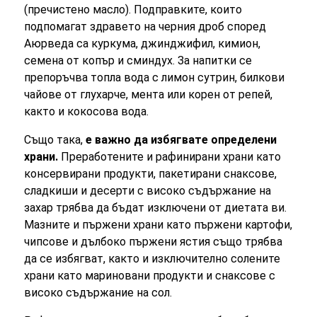
(пречистено масло). Подправките, които
подпомагат здравето на черния дроб според
Аюрведа са куркума, джинджифил, кимион,
семена от копър и сминдух. За напитки се
препоръчва топла вода с лимон сутрин, билкови
чайове от глухарче, мента или корен от репей,
както и кокосова вода.
Също така,
е важно да избягвате определени
храни.
Преработените и рафинирани храни като
консервирани продукти, пакетирани снаксове,
сладкиши и десерти с високо съдържание на
захар трябва да бъдат изключени от диетата ви.
Мазните и пържени храни като пържени картофи,
чипсове и дълбоко пържени ястия също трябва
да се избягват, както и изключително солените
храни като мариновани продукти и снаксове с
високо съдържание на сол.