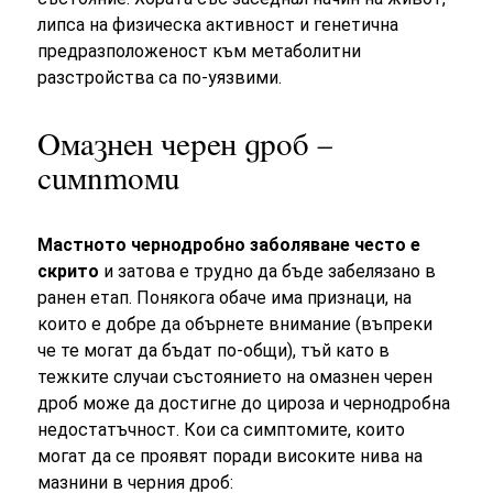
липса на физическа активност и генетична
предразположеност към метаболитни
разстройства са по-уязвими.
Омазнен черен дроб –
симптоми
Мастното чернодробно заболяване често е
скрито
и затова е трудно да бъде забелязано в
ранен етап. Понякога обаче има признаци, на
които е добре да обърнете внимание (въпреки
че те могат да бъдат по-общи), тъй като в
тежките случаи състоянието на омазнен черен
дроб може да достигне до цироза и чернодробна
недостатъчност. Кои са симптомите, които
могат да се проявят поради високите нива на
мазнини в черния дроб: