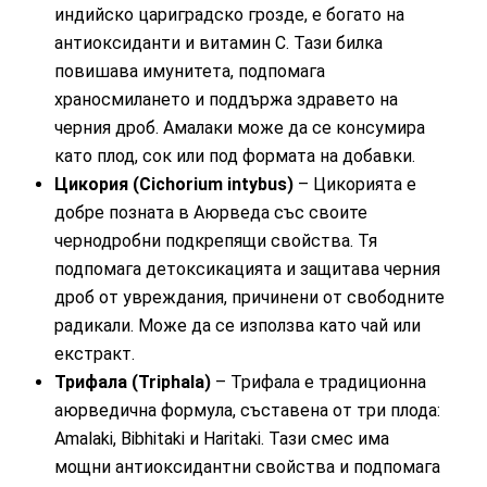
индийско цариградско грозде, е богато на
антиоксиданти и витамин C. Тази билка
повишава имунитета, подпомага
храносмилането и поддържа здравето на
черния дроб. Амалаки може да се консумира
като плод, сок или под формата на добавки.
Цикория (Cichorium intybus)
– Цикорията е
добре позната в Аюрведа със своите
чернодробни подкрепящи свойства. Тя
подпомага детоксикацията и защитава черния
дроб от увреждания, причинени от свободните
радикали. Може да се използва като чай или
екстракт.
Трифала (Triphala)
– Трифала е традиционна
аюрведична формула, съставена от три плода:
Amalaki, Bibhitaki и Haritaki. Тази смес има
мощни антиоксидантни свойства и подпомага