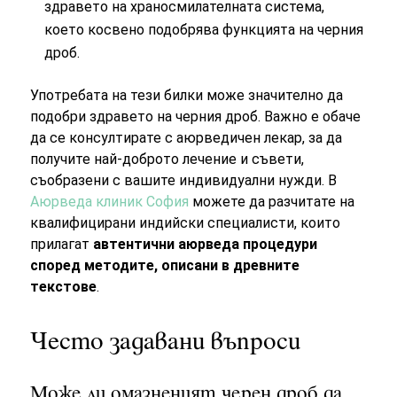
здравето на храносмилателната система,
което косвено подобрява функцията на черния
дроб.
Употребата на тези билки може значително да
подобри здравето на черния дроб. Важно е обаче
да се консултирате с аюрведичен лекар, за да
получите най-доброто лечение и съвети,
съобразени с вашите индивидуални нужди. В
Аюрведа клиник София
можете да разчитате на
квалифицирани индийски специалисти, които
прилагат
автентични аюрведа процедури
според методите, описани в древните
текстове
.
Често задавани въпроси
Може ли омазненият черен дроб да