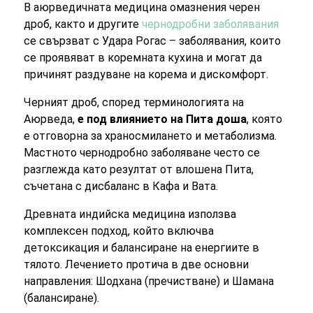
В аюрведичната медицина омазнения черен
дроб, както и другите
чернодробни заболявания
се свързват с Удара Рогас – заболявания, които
се проявяват в коремната кухина и могат да
причинят раздуване на корема и дискомфорт.
Черният дроб, според терминологията на
Аюрведа,
е под влиянието на Пита доша
, която
е отговорна за храносмилането и метаболизма.
Мастното чернодробно заболяване често се
разглежда като резултат от влошена Пита,
съчетана с дисбаланс в Кафа и Вата.
Древната индийска медицина използва
комплексен подход, който включва
детоксикация и балансиране на енергиите в
тялото. Лечението протича в две основни
направления: Шодхана (пречистване) и Шамана
(балансиране).