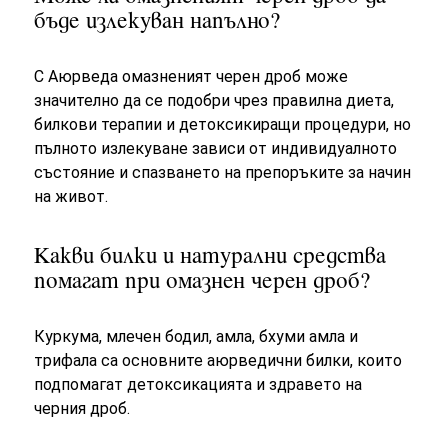
бъде излекуван напълно?
С Аюрведа омазненият черен дроб може
значително да се подобри чрез правилна диета,
билкови терапии и детоксикиращи процедури, но
пълното излекуване зависи от индивидуалното
състояние и спазването на препоръките за начин
на живот.
Какви билки и натурални средства
помагат при омазнен черен дроб?
Куркума, млечен бодил, амла, бхуми амла и
трифала са основните аюрведични билки, които
подпомагат детоксикацията и здравето на
черния дроб.