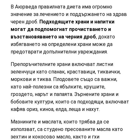
В Аюрведа правилната диета има огромно
значение за лечението и поддържането на здрав
черен дроб.
Подходящите храни и напитки
могат да подпомогнат прочистването и
възстановяването на черния дроб
, докато
избягването на определени храни може да
предотврати допълнителни увреждания.
Препоръчителните храни включват листни
зеленчуци като спанак, краставици, тиквички,
моркови и тиква. Плодовете също са важни,
като най-полезни са ябълките, крушите,
гроздето, нарът и папаята. Зърнените храни и
бобовите култури, които са подходящи, включват
кафяв ориз, киноа, елда, леща и нахут.
Мазнините и маслата, които трябва да се
използват, са студено пресованите масла като
зехтин и кокосово масло, както и гхи