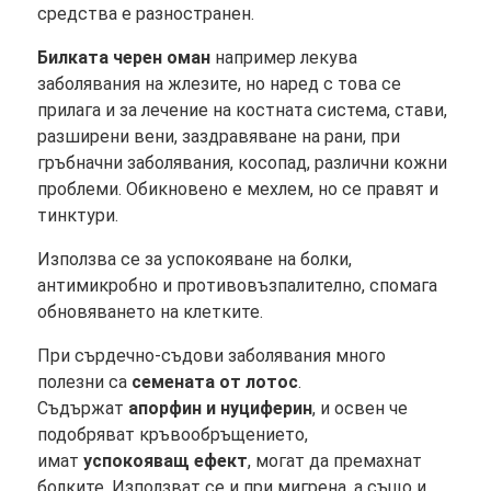
средства е разностранен.
Билката черен оман
например лекува
заболявания на жлезите, но наред с това се
прилага и за лечение на костната система, стави,
разширени вени, заздравяване на рани, при
гръбначни заболявания, косопад, различни кожни
проблеми. Обикновено е мехлем, но се правят и
тинктури.
Използва се за успокояване на болки,
антимикробно и противовъзпалително, спомага
обновяването на клетките.
При сърдечно-съдови заболявания много
полезни са
семената от лотос
.
Съдържат
апорфин и нуциферин
, и освен че
подобряват кръвообръщението,
имат
успокояващ ефект
, могат да премахнат
болките. Използват се и при мигрена, а също и