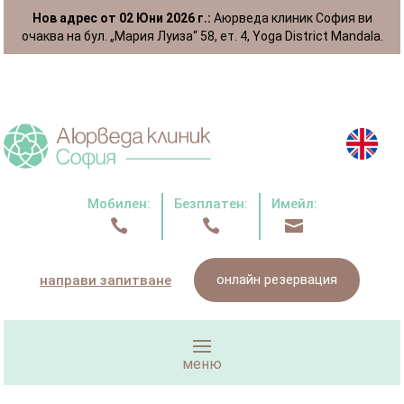
Нов адрес от 02 Юни 2026 г.:
Аюрведа клиник София ви
очаква на бул. „Мария Луиза“ 58, ет. 4, Yoga District Mandala.
Мобилен:
Безплатен:
Имейл:



онлайн резервация
направи запитване