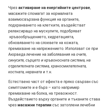
Чрез
активиране на енергийните центрове
,
масажите спомагат за нормалната
взаимосвързана функция на органите,
подхранването на клетките, въздействат
релаксиращо на мускулите, подобряват
кръвообръщението, хидратацията,
обновяването на слоевете на кожата,
премахване на напрежението. Използват се при
Аюрведа лечение на заболявания на
очите,
синусите, сърцето и кръвоносната система, на
отделителната система, храносмилателната,
костната, нервната
и т.н.
Естествено част от ефекта е пряко свързан със
симптомите и е бърз – като например
премахване на болка, на тревожност.
Въздействието върху органите и тъканите става
чрез
масажни терапии
със затоплени лечебни