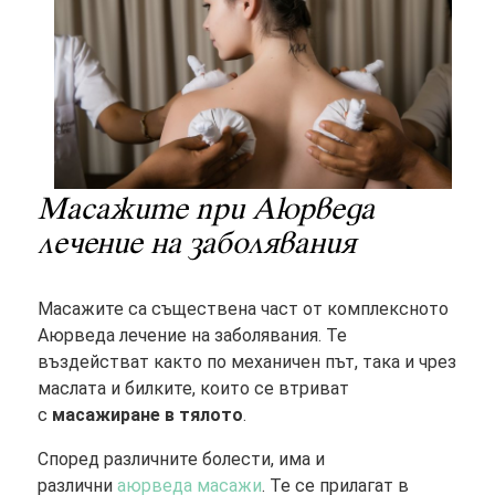
Масажите при Аюрведа
лечение на заболявания
Масажите са съществена част от комплексното
Аюрведа лечение на заболявания. Те
въздействат както по механичен път, така и чрез
маслата и билките, които се втриват
с
масажиране в тялото
.
Според различните болести, има и
различни
аюрведа масажи
. Те се прилагат в