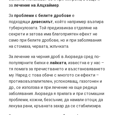
за
лечение на Алцхаймер
.
За
проблеми с белите дробове
е
подходящи
девесилът
, който например възпира
туберкулозата. Той предизвиква отделяне на
секрети и затова има благоприятен ефект не
само при белите дробове, но и при заболявания
на стомаха, червата, жлъчката.
За лечение на черния дроб в Аюрведа сред по-
популярните билки е
лайката
, известна е у нас –
тя помага за пречистването и възстановяването
му. Наред с това обаче с многото си ефекти –
противовъзпалителен, успокояващ, газогонен и
др., се използва и при лечение на още редица
заболявания. Аюрведа я прилага и при стомашни
проблеми, кожни, безсъние; да намали отоци, да
лекува рани, кръвната захар да се стабилизира.