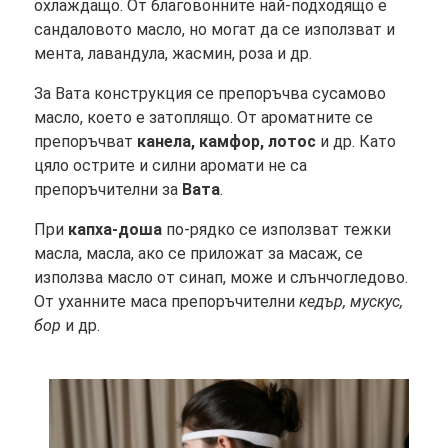
охлаждащо. От благовонните най-подходящо е
сандаловото масло, но могат да се използват и
мента, лавандула, жасмин, роза и др.
За Вата конструкция се препоръчва сусамово
масло, което е затоплящо. От ароматните се
препоръчват
канела, камфор, лотос
и др. Като
цяло острите и силни аромати не са
препоръчителни за
Вата
.
При
капха-доша
по-рядко се използват тежки
масла, масла, ако се приложат за масаж, се
използва масло от синап, може и слънчогледово.
От уханните маса препоръчителни
кедър, мускус,
бор
и др.