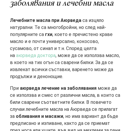
заболявания и лечебни масла
Лечебните масла при Аюрведа
са изцяло
натурални. Те са многобройни, но след най-
популярните са
гхи
, което е пречистено краве
масло и е почти универсално, кокосово,
сусамово, от синап и т.н. Според целта
на
аюрведа доктора
, може да се използва масло,
в което на тих огън са сварени билки. За да се
извлекат всички съставки, варенето може да
продължи и денонощие.
При
аюрведа лечение на заболявания
може да
се използва и смес от различни масла, в които са
били сварени съответните билки. В повечето
случаи лечебните масла на Аюрведа се прилагат
за
обливания и масажи
, но има вариант да бъде
предписано и изпиване, както да се приемат
през носа или ушите, във вид на мехлеми за рани