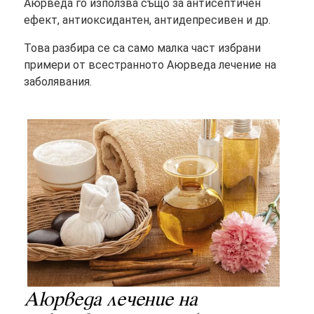
Аюрведа го използва също за антисептичен
ефект, антиоксидантен, антидепресивен и др.
Това разбира се са само малка част избрани
примери от всестранното Аюрведа лечение на
заболявания.
Аюрведа лечение на