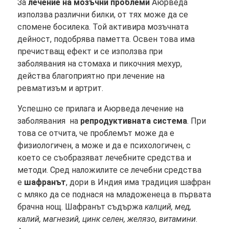
За
лечение на мозъчни проблеми
Аюрведа
използва различни билки, от тях може да се
спомене босилека. Той активира мозъчната
дейност, подобрява паметта. Освен това има
пречистващ ефект и се използва при
заболявания на стомаха и пикочния мехур,
действа благоприятно при лечение на
ревматизъм и артрит.
Успешно се прилага и Аюрведа лечение на
заболявания на
репродуктивната система
. При
това се отчита, че проблемът може да е
физиологичен, а може и да е психологичен, с
което се съобразяват лечебните средства и
методи. Сред наложилите се лечебни средства
е
шафранът
, дори в Индия има традиция шафран
с мляко да се поднася на младоженеца в първата
брачна нощ. Шафранът съдържа
калций, мед,
калий, магнезий, цинк селен, желязо, витамини
.