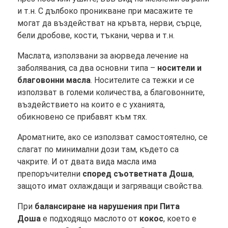
и т.н. С дълбоко проникване при масажите те
могат да въздействат на кръвта, нерви, сърце,
бели дробове, кости, тъкани, черва и т.н.
Маслата, използвани за аюрведа лечение на
заболявания, са два основни типа –
носители и
благовонни масла
. Носителите са тежки и се
използват в големи количества, а благовонните,
въздействието на които е с уханията,
обикновено се прибавят към тях.
Ароматните, ако се използват самостоятелно, се
слагат по минимални дози там, където са
чакрите. И от двата вида масла има
препоръчителни
според съответната Доша
,
защото имат охлаждащи и загряващи свойства.
При
балансиране на нарушения при Пита
Доша
е подходящо маслото от
кокос
, което е