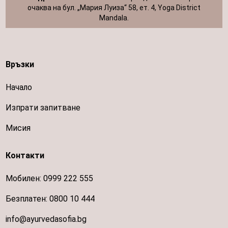
очаква на бул. „Мария Луиза“ 58, ет. 4, Yoga District
Mandala.
Връзки
Начало
Изпрати запитване
Мисия
Контакти
Мобилен:
0999 222 555
Безплатен:
0800 10 444
info@ayurvedasofia.bg