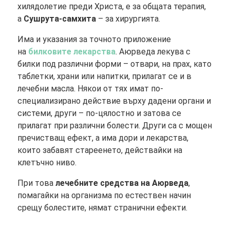
хилядолетие преди Христа, е за общата терапия,
а
Сушрута-самхита
– за хирургията.
Има и указания за точното приложение
на
билковите лекарства
. Аюрведа лекува с
билки под различни форми – отвари, на прах, като
таблетки, храни или напитки, прилагат се и в
лечебни масла. Някои от тях имат по-
специализирано действие върху дадени органи и
системи, други – по-цялостно и затова се
прилагат при различни болести. Други са с мощен
пречистващ ефект, а има дори и лекарства,
които забавят стареенето, действайки на
клетъчно ниво.
При това
лечебните средства на Аюрведа
,
помагайки на организма по естествен начин
срещу болестите, нямат странични ефекти.