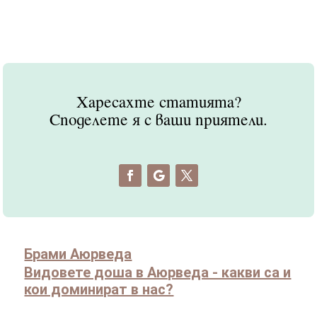
Харесахте статията?
Споделете я с ваши приятели.
Брами Аюрведа
Видовете доша в Аюрведа - какви са и
кои доминират в нас?