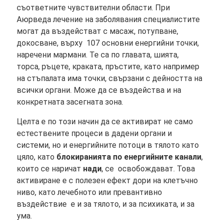
съответните чувствителни области. При
Аюрведа лечение на заболявания специалистите
могат да въздействат с масаж, потупване,
докосване, върху 107 основни енергийни точки,
наречени мармани. Те са по главата, шията,
торса, ръцете, краката, пръстите, като например
на стъпалата има точки, свързани с дейността на
всички органи. Може да се въздейства и на
конкретната засегната зона.
Целта е по този начин да се активират не само
естествените процеси в дадени органи и
системи, но и енергийните потоци в тялото като
цяло, като
блокиранията по енергийните канали
,
които се наричат
нади
, се освобождават. Това
активиране е с полезен ефект дори на клетъчно
ниво, като лечебното или превантивно
въздействие е и за тялото, и за психиката, и за
ума.