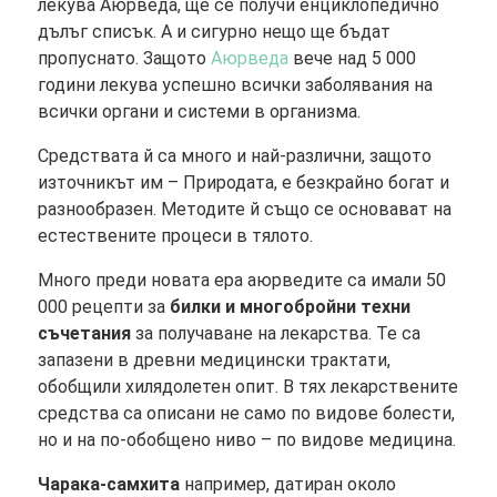
лекува Аюрведа, ще се получи енциклопедично
дълъг списък. А и сигурно нещо ще бъдат
пропуснато. Защото
Аюрведа
вече над 5 000
години лекува успешно всички заболявания на
всички органи и системи в организма.
Средствата й са много и най-различни, защото
източникът им – Природата, е безкрайно богат и
разнообразен. Методите й също се основават на
естествените процеси в тялото.
Много преди новата ера аюрведите са имали 50
000 рецепти за
билки и многобройни техни
съчетания
за получаване на лекарства. Те са
запазени в древни медицински трактати,
обобщили хилядолетен опит. В тях лекарствените
средства са описани не само по видове болести,
но и на по-обобщено ниво – по видове медицина.
Чарака-самхита
например, датиран около