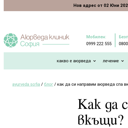
Нов адрес от 02 Юни 2026
Мобилен:
Без
0999 222 555
0800
какво е аюрведа
лечение
ayurveda sofia
/
блог
/
как да си направим аюрведа спа 
Как да 
вкъщи?