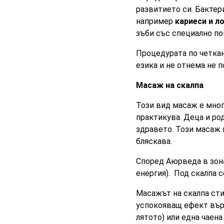
развитието си. Бактер
например
кариеси и л
зъби със специално по
Процедурата по четкан
езика и не отнема не п
Масаж на скалпа
Този вид масаж е мног
практикува. Деца и род
здравето. Този масаж 
бляскава.
Според Аюрведа в зона
енергия). Под скалпа 
Масажът на скалпа ст
успокояващ ефект върх
лятото) или една чаен