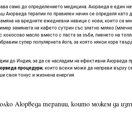
ава само до определението медицина. Аюрведа е един на
 Аюрведа терапии по правилен начин се определя като д
мяна на вредните ежедневни навици с нови, които са мно
ример замяната на кафето сутрин със златно мляко (млечна
с кокосово масло вместо с паста за зъби, пиенето на топл
забравим супер популярната йога, за която някои хора твър
одим до Индия, за да се насладим на ефективни Аюрведа 
юрведа процедури
, които всеки може да направи върху се
ши своя тонус и жизнена енергия.
олко Аюрведа терапии, които можем да изп