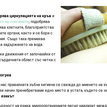
рява циркулацията на кръв
и
то на токсините
, подобрява
ва клетките, благоприятства
те органи, както и се бори с
ния. Също така премахва
а задържането на вода.
ки движения от започвайки от
 сърдечната област със четка с
изгрев
т нас правилната зъбна хигиена се свежда до миенето на з
този начин пренебрегваме едно място в устата, където се 
–
езикът
.
рхност на езика, микроорганизмите лесно навлизат межд