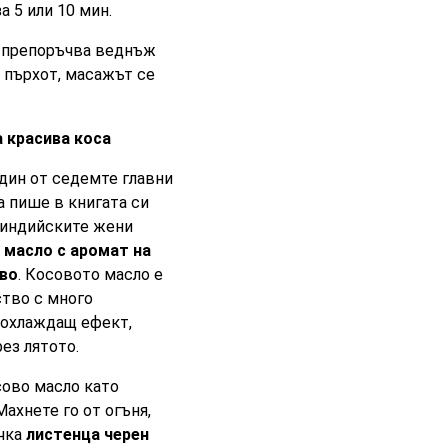
а 5 или 10 мин.
е препоръчва веднъж
т пърхот, масажът се
 красива коса
дин от седемте главни
 пише в книгата си
е индийските жени
масло с аромат на
рво
. Косовото масло е
ство с много
 охлаждащ ефект,
ез лятото.
сово масло като
Махнете го от огъня,
ичка
листенца черен