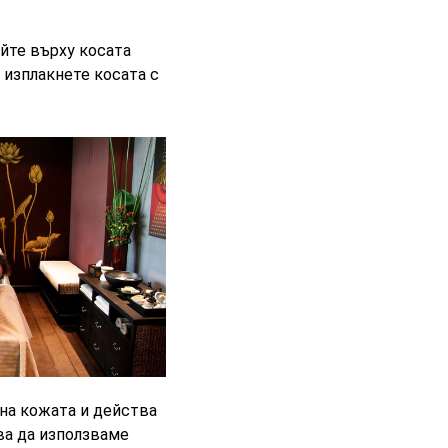
айте върху косата
 изплакнете косата с
 на кожата и действа
ва да използваме