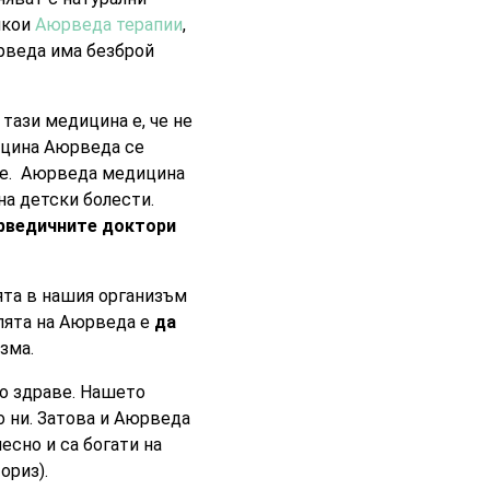
якои
Аюрведа терапии
,
рведа има безброй
тази медицина е, че не
ицина Аюрведа се
ние. Аюрведа медицина
на детски болести.
рведичните доктори
ята в нашия организъм
олята на Аюрведа е
да
зма.
о здраве. Нашето
о ни. Затова и Аюрведа
есно и са богати на
ориз).