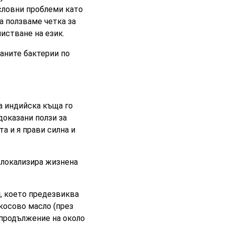
ословни проблеми като
а ползваме четка за
истване на език.
аните бактерии по
а индийска къща го
доказани ползи за
а и я прави силна и
 локализира жизнена
н
, което предезвиква
косово масло (през
 продължение на около