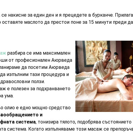
 се накисне за един ден и я прецедете в бурканче. Прилаг
оставяте маслото да престои поне за 15 минути преди да
саж
разбира се има максимален
ърши от професионален Аюрведа
планираме да посетим Аюрведа
да изпълним тази процедура и
дравословни ползи.
ж е полезен за подхранването
а ума.
о олио е едно мощно средство
ъвообращението и
мфната система
, тонизира тялото, подобрява състоянието
та система. Когато изпълняваме този масаж се препоръч