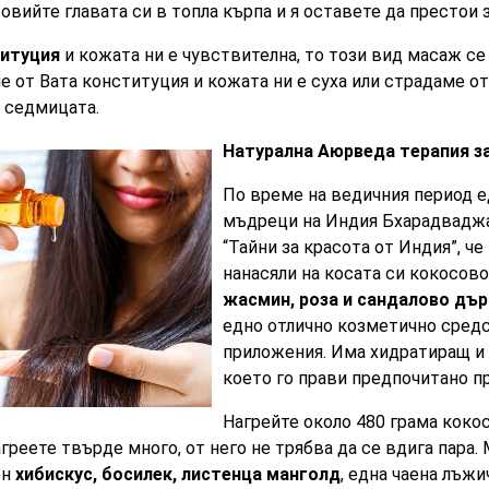
Повийте главата си в топла кърпа и я оставете да престои з
титуция
и кожата ни е чувствителна, то този вид масаж с
ме от Вата конституция и кожата ни е суха или страдаме о
 седмицата.
Натурална Аюрведа терапия за
По време на ведичния период е
мъдреци на Индия Бхарадваджа
“Тайни за красота от Индия”, ч
нанасяли на косата си кокосово
жасмин, роза и сандалово дъ
едно отлично козметично сред
приложения. Има хидратиращ и
което го прави предпочитано пр
Нагрейте около 480 грама коко
греете твърде много, от него не трябва да се вдига пара. 
ен
хибискус, босилек, листенца манголд
, една чаена лъж