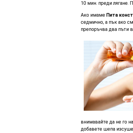
10 мин. преди лягане. 
Ако имаме
Пита конс
седмично, а пък ако с
препоръчва два пъти в
внимавайте да не го на
добавете шепа изсуш