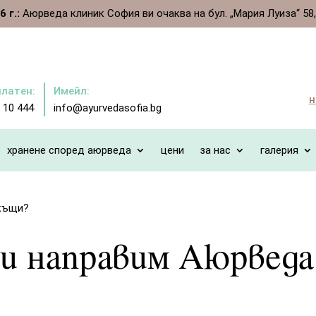
 г.:
Аюрведа клиник София ви очаква на бул. „Мария Луиза“ 58, ет
платен:
Имейл:
н
 10 444
info@ayurvedasofia.bg
хранене според аюрведа
цени
за нас
галерия
вкъщи?
си направим Аюрвед