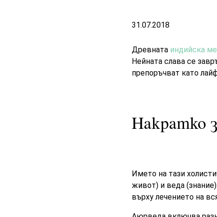
31.07.2018
Древната
индийска м
Нейната слава се завр
препоръчват като лай
Накратко 
Името на тази холисти
живот) и веда (знание
върху лечението на вс
Аюрведа включва разно