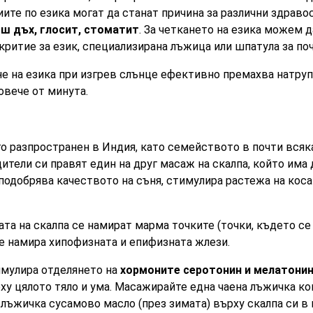
иите по езика могат да станат причина за различни здрав
ош дъх, глосит, стоматит
. За четкането на езика можем д
критие за език, специализирана лъжица или шпатула за поч
е на езика при изгрев слънце ефективно премахва натруп
овече от минута.
о разпространен в Индия, като семейството в почти всяк
ители си правят един на друг масаж на скалпа, който има 
подобрява качеството на съня, стимулира растежа на косат
та на скалпа се намират марма точките (точки, където се
се намира хипофизната и епифизната жлези.
имулира отделянето на
хормоните серотонин и мелатони
у цялото тяло и ума. Масажирайте една чаена лъжичка ко
а лъжичка сусамово масло (през зимата) върху скалпа си в