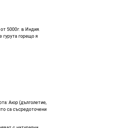
от 5000г. в Индия.
е гурута горeщо я
та: Аюр (дълголетие,
оито са съсредоточени
няват с натурални