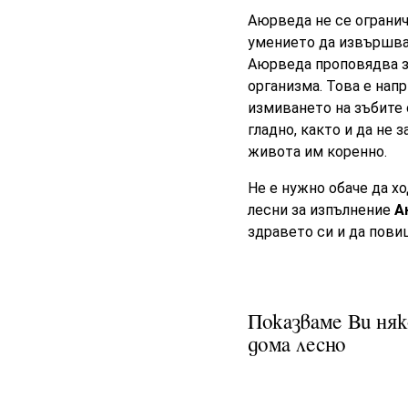
Аюрведа не се огранич
умението да извършваш
Аюрведа проповядва за
организма. Това е нап
измиването на зъбите 
гладно, както и да не 
живота им коренно.
Не е нужно обаче да х
лесни за изпълнение
А
здравето си и да пови
Показваме Ви няк
дома лесно