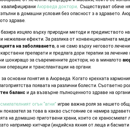
т квалифицирани
Аюрведа доктори
. Съществуват обаче н
зпълни в домашни условия без опасност з а здравето. Аю
ото здраве.
базира изцяло върху природни методи и предимството на 
ни нежелани ефекти. За разлика от конвенционалната мед
нцията на заболяването
, а не само върху неговото лече
карствени препарати и предлага дори терапии за лечение 
учи шокиращо за съвременните доктори, но в миналото
аю
ни операции и трансплантации на органи.
 за основни понятия в Аюрведа. Когато крехката хармони
лагоприятства появата на различни болести. Съответно р
тен баланс
и да възвърне пълноценното здраве на органи
смилателният огън “агни”
играе важна роля за нашето общ
н показател за това в какво състояние се намира здравет
та на домашно приготвени храни, които се храносмилат л
ато например китчари (индийска яхния от леща и басмати 