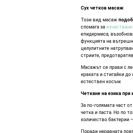
Сух четков масаж
Този вид масаж
подоб
спомага за
изчистване
епидермиса, възобновя
функцията на вътрешни
целулитните натрупва
стриите, предотвратяв
Масажът се прави с ле
краката и стигайки до
естествен косъм.
Четкане на езика при 
За по-голямата част о
четка и паста. Но по 
количество бактерии 
Поради неравната повъ