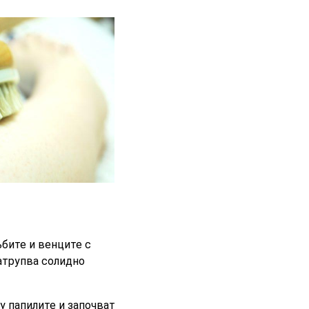
ъбите и венците с
натрупва солидно
у папилите и започват