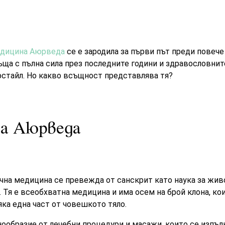
едицина Аюрведа
се е зародила за първи път преди повече 
ъща с пълна сила през последните години и здравословнит
фстайл. Но какво всъщност представлява тя?
за Аюрведа
чна медицина се превежда от санскрит като наука за живо
). Тя е всеобхватна медицина и има осем на брой клона, к
яка една част от човешкото тяло.
образие от лечебни процедури и масажи, които се изпъл