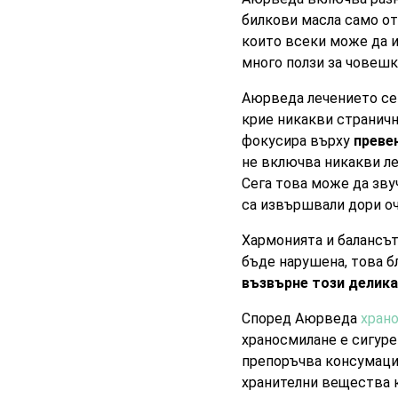
билкови масла само о
които всеки може да и
много ползи за човешк
Аюрведа лечението се 
крие никакви странич
фокусира върху
преве
не включва никакви ле
Сега това може да зв
са извършвали дори оч
Хармонията и балансът
бъде нарушена, това б
възвърне този делика
Според Аюрведа
храно
храносмилане е сигуре
препоръчва консумация
хранителни вещества к