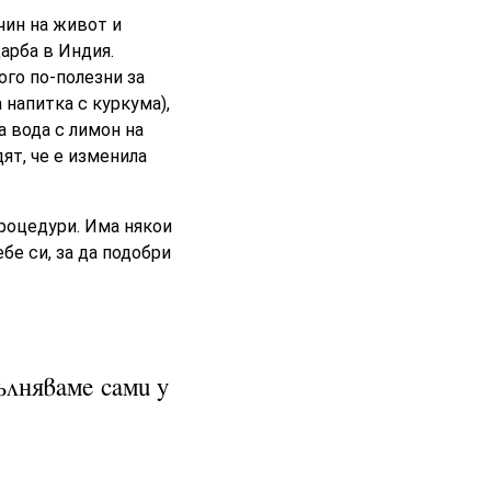
чин на живот и
арба в Индия.
го по-полезни за
 напитка с куркума),
а вода с лимон на
дят, че е изменила
процедури. Има някои
бе си, за да подобри
ълняваме сами у