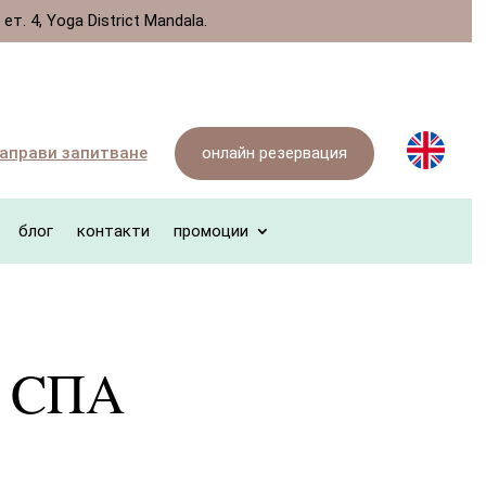
. 4, Yoga District Mandala.
онлайн резервация
аправи запитване
блог
контакти
промоции
а СПА