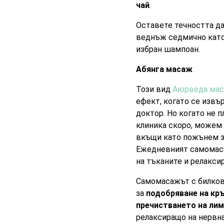
чай
.
Оставете течността да
веднъж седмично като 
избран шампоан.
Абянга масаж
Този вид
Аюрведа ма
ефект, когато се изв
доктор. Но когато не 
клиника скоро, можем 
вкъщи като пожънем з
Ежедневният самомаса
на тъканите и релаксир
Самомасажът с билков
за
подобряване на кр
пречистването на ли
релаксиращо на нервна