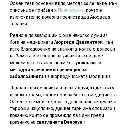
Освен тези основни вида метода за лечение, към
списъка се прибавя и
Панчакарма
, която е
изключително полезна пречистваща Аюрведа
терапия.
Редно е да завършим с още няколко думи за
бога на медицината
Аюрведа Данвантари,
тъй
като благодарение на знанията, които е донесъл
на Земята и е предал на учениците си днес
можем да се възползваме от
уникалните
методи за лечение и превенция на
заболяванията
на аюрведическата медицина.
Данвантари се почита в цяла Индия, където има
няколко храма, посветени на бога на медицината.
Освен в храмовете, които денонощно са пълни с
търсещи изцеление, Данвантари има специален
празник, които се провежда два дни преди
празника на
светлината Deepavali
.