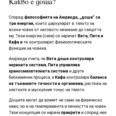
Какво е доша?
Според
философията на Аюрведа, „доша” са
три енергии,
които циркулират в тялото на
всеки човек от неговото зачеване до смъртта
му. Тези енергии (сили) се наричат
Вата, Пита и
Кафа и
те контролират физиологическите
функции на човека.
Аюрведа счита, че
Вата доша
контролира
нервната система
,
Пита управлява
храносмилателната система
и други
биохимични процеси, а
Кафа
контролира
баланса
на тъканните течности в организма
, растежа на
клетките и мускулния тонус на тялото.
Дошите могат да влияят не само на физическо
ниво, но и на темперамента и личността на човек.
Тази концепция се нарича
пракрити
и според нея