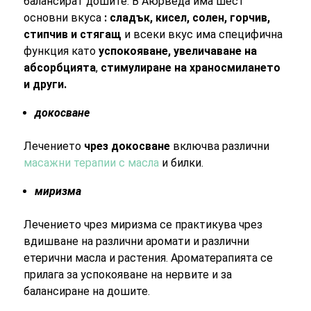
балансират дошите. В Аюрведа има шест
основни вкуса
: сладък, кисел, солен, горчив,
стипчив и стягащ
и всеки вкус има специфична
функция като
успокояване, увеличаване на
абсорбцията
,
стимулиране на храносмилането
и други.
докосване
Лечението
чрез докосване
включва различни
масажни терапии с масла
и билки.
миризма
Лечението чрез миризма се практикува чрез
вдишване на различни аромати и различни
етерични масла и растения. Ароматерапията се
прилага за успокояване на нервите и за
балансиране на дошите.