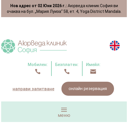
Нов адрес от 02 Юни 2026 г.:
Аюрведа клиник София ви
очаква на бул. „Мария Луиза“ 58, ет. 4, Yoga District Mandala.
Мобилен:
Безплатен:
Имейл:



онлайн резервация
направи запитване