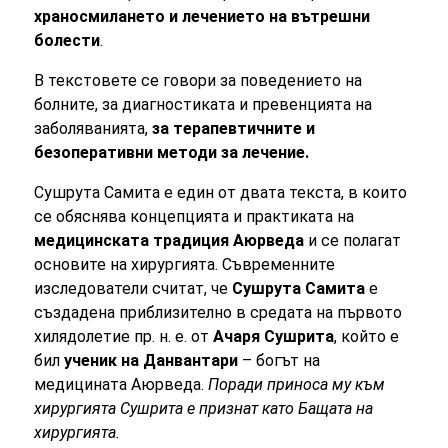
храносмилането и лечението на вътрешни
болести
.
В текстовете се говори за поведението на
болните, за диагностиката и превенцията на
заболяванията,
за терапевтичните и
безоперативни методи за лечение.
Сушрута Самита е един от двата текста, в които
се обяснява концепцията и практиката на
медицинската традиция Аюрведа
и се полагат
основите на хирургията. Съвременните
изследователи считат, че
Сушрута Самита
е
създадена приблизително в средата на първото
хилядолетие пр. н. е. от
Ачаря Сушрита
, който е
бил
ученик на Данвантари
– богът на
медицината Аюрведа.
Поради приноса му към
хирургията Сушрита е признат като Бащата на
хирургията.