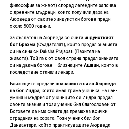
философия за живот) според легендите започва
с древните мъдреци, които получили дара на
Аюрведа от своите хиндуистки богове преди
около 5000 години.
За създател на Аюрведа се счита
индуисткият
бог Брахма (
Създателят), който предал знанията
си на сина си Daksha Prajapati (Пазител на
живота). Той пък от своя страна предал знанията
си на двама богове – близнаците
Ашвин,
които в
последствие станали лекари.
Близнаците предали
познанията си за Аюрведа
на бог Индра
, който имал трима ученика. На най-
умния и мъдрия от учениците си Индра предал
своите знания и този ученик бил благословен от
Боговете да има силата да премахва всички
страдания на хората. Този ученик бил бог
Данвантари, който практикуващите Аюрведа