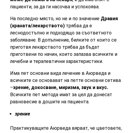
пациенти, за да ги насочва и успокоява.
На последно място, но не и по значение
Дравия
(храната/лекарството)
трябва да е
леснодостъпно и подходящо за съответното
заболяване. В допълнение, билките от които се
приготвя лекарството трябва да бъдат
приготвени по начин, които запазва всичките и
лечебни и терапевтични характеристики.
Има пет основни вида лечение в Аюрведа и
всичките се основават на петте основни сетива
–
зрение, докосване, миризма, звук и вкус.
Всичките пет метода имат за цел да донесат
равновесие в дошите на пациента.
зрение
Практикуващите Аюрведа вярват, че цветовете,