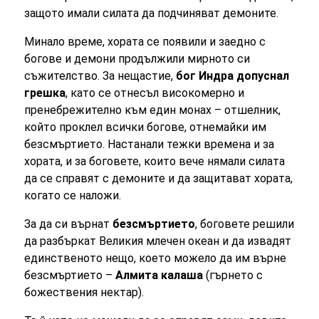
защото имали силата да подчиняват демоните.
Минало време, хората се появили и заедно с
богове и демони продължили мирното си
съжителство. За нещастие,
бог Индра допуснал
грешка
, като се отнесъл високомерно и
пренебрежително към един монах – отшелник,
който проклел всички богове, отнемайки им
безсмъртието. Настанали тежки времена и за
хората, и за боговете, които вече нямали силата
да се справят с демоните и да защитават хората,
когато се наложи.
За да си върнат
безсмъртието
, боговете решили
да разбъркат Великия млечен океан и да извадят
единственото нещо, което можело да им върне
безсмъртието –
Алмита калаша
(гърнето с
божествения нектар).