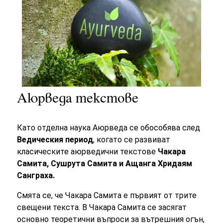
Аюрведа текстове
Като отделна наука Аюрведа се обособява след
Ведическия период
, когато се развиват
класическите аюрведични текстове
Чакара
Самита, Сушрута Самита и Ащанга Хридаям
Санграха.
Смята се, че Чакара Самита е първият от трите
свещени текста. В Чакара Самита се засягат
основно теоретични въпроси за вътрешния огън,