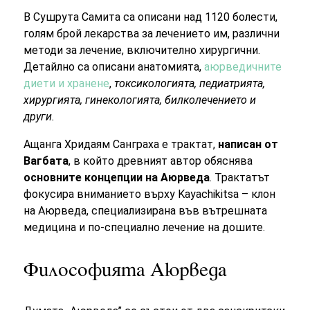
В Сушрута Самита са описани над 1120 болести,
голям брой лекарства за лечението им, различни
методи за лечение, включително хирургични.
Детайлно са описани анатомията,
аюрведичните
диети и хранене
,
токсикологията, педиатрията,
хирургията, гинекологията, билколечението и
други.
Ащанга Хридаям Санграха е трактат,
написан от
Вагбата
, в който древният автор обяснява
основните концепции на Аюрведа
. Трактатът
фокусира вниманието върху Kayachikitsa – клон
на Аюрведа, специализирана във вътрешната
медицина и по-специално лечение на дошите.
Философията Аюрведа