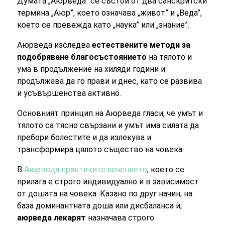
Думата „Аюрведа” се състои от два санскритски
термина „Аюр”, което означава „живот” и „Веда”,
което се превежда като „наука” или „знание”.
Аюрведа изследва
естествените методи за
подобряване благосъстоянието
на тялото и
ума в продължение на хиляди години и
продължава да го прави и днес, като се развива
и усъвършенства активно.
Основният принцип на Аюрведа гласи, че умът и
тялото са тясно свързани и умът има силата да
пребори болестите и да излекува и
трансформира цялото същество на човека.
В
Аюрведа практиките лечението
, което се
прилага е строго индивидуално и в зависимост
от дошата на човека. Казано по друг начин, на
база доминантната доша или дисбаланса ѝ,
аюрведа лекарят
назначава строго