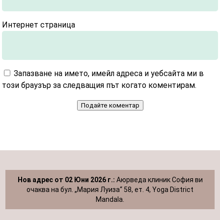
Интернет страница
Запазване на името, имейл адреса и уебсайта ми в
този браузър за следващия път когато коментирам.
Подайте коментар
Нов адрес от 02 Юни 2026 г.:
Аюрведа клиник София ви
очаква на бул. „Мария Луиза“ 58, ет. 4, Yoga District
Mandala.