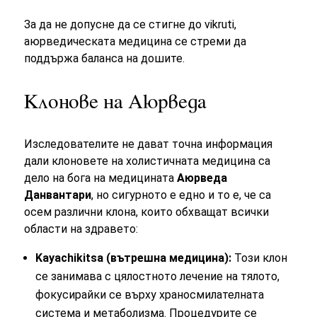
За да не допусне да се стигне до vikruti,
аюрведическата медицина се стреми да
поддържа баланса на дошите.
Клонове на Аюрведа
Изследователите не дават точна информация
дали клоновете на холистичната медицина са
дело на бога на медицината
Аюрведа
Данвантари
, но сигурното е едно и то е, че са
осем различни клона, които обхващат всички
области на здравето:
Kayachikitsa (вътрешна медицина):
Този клон
се занимава с цялостното лечение на тялото,
фокусирайки се върху храносмилателната
система и метаболизма. Процедурите се