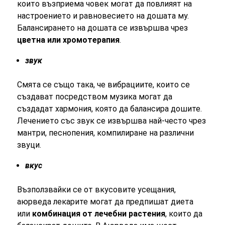
които възприема човек могат да повлияят на
настроението и равновесието на дошата му.
Балансирането на дошата се извършва чрез
цветна или хромотерапия
.
звук
Смята се също така, че вибрациите, които се
създават посредством музика могат да
създадат хармония, която да балансира дошите.
Лечението със звук се извършва най-често чрез
мантри, песнопения, компилиране на различни
звуци.
вкус
Възползвайки се от вкусовите усещания,
аюрведа лекарите могат да предпишат диета
или
комбинация от лечебни растения
, които да