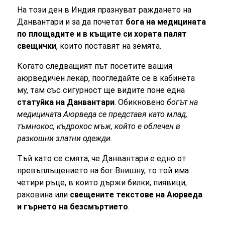
На този ден в Индия празнуват раждането на
Данвантари и за да почетат
бога на медицината
по площадите и в къщите си хората палят
свещички
, които поставят на земята.
Когато следващият път посетите вашия
аюрведичен лекар, поогледайте се в кабинета
му, там със сигурност ще видите поне една
статуйка на Данвантари
. Обикновено
богът на
медицината Аюрведа се представя като млад,
тъмнокос, къдрокос мъж, който е облечен в
разкошни златни одежди
.
Тъй като се смята, че Данвантари е едно от
превъплъщението на бог Внишну, то той има
четири ръце, в които държи билки, пиявици,
раковина или
свещените текстове на Аюрведа
и гърнето на безсмъртието
.