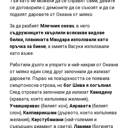
Тъй като не можели да се справят сами, девите
се договорили с демоните да се съюзят и да си
поделят даровете от Океана от мляко.
За да разбият
Млечния океан
, в него
съдружниците хвърлили всякакви видове
билки, планината Мандара използвали като
пръчка за биене
, а змията Васуки използвали
като въже.
Работили дълго и упорито и най-накрая от Океана
от мляко един след друг започнали да излизат
даровете. Първо на повърхността се появила
смъртоносна отрова, но
бог Шива я погълнал
.
След отровата започнали да излизат
Камадену
(кравата, която изпълнява желания),
Учаиширавас
(белият кон),
Аиравата
(белият
слон),
Калпаврикшам
(дървото, което изпълнява
желания),
Каустубамани
(най-големия и
съвършен диамант в света),
Лакими
(богинята