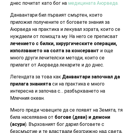
днес почитат като бог на
медицината Аюрведа.
Данвантари бил първият смъртен, които
приложил получените от боговете знания за
Аюрведа на практика и лекувал хората, които се
нуждаели от помощта му. На него се преписват
лечението с билки, хирургическите операции,
използването на солта за консервант
и още
много други лечителски методи, които се
прилагат от Аюрведа лекарите и до днес.
Легендата за това как
Данвантари започнал да
прилага знанията
си на практика е много
интересна и започва с… разбъркването на
Млечния океан.
Много преди човеците да се появят на Земята, тя
била населявана от
богове (деви) и демони
(асури
). Върховният бог дарил боговете с
безсмъртие и те властвали безгрижно над света,