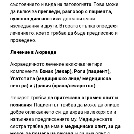
състоянието и вида на патологията. Това може
да включва
прегледи, разговор с пациента,
пулсова диагностика
, допълнителни
изследвания и други. Втората стъпка определя
лечението, което трябва да бъде предписано и
проведено.
Лечение в Аюрведа
Аюрведичното лечение включва четири
компонента:
Бхиак (лекар), Роги (пациент),
Угатстата (медицинско лице/ медицинска
сестра) и Дравия (храна/лекарство).
Лекарят трябва да
притежава огромен опит и
познания
. Пациентът трябва да може да опише
добре оплакването си, да вярва на лекаря си и
изпълнява предписанията му. Медицинската
сестра трябва да има и
медицински опит, за да
може да помага на лекаря
, и да има опит с