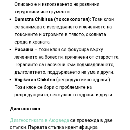
Описано е и използването на различни
хирургични инструменти.
Damstra Chikitsa (токсикология):
Този клон
се занимава с изследването и лечението на
токсините и отровите в тялото, околната
среда и храната.
Расаяна
– този клон се фокусира върху
лечението на болести, причинени от старостта.
Терапиите са насочени към подмладяването,
дълголетието, поддържането на ума и други.
Vajjikaran Chikitsa
(репродуктивно здраве):
Този клон се бори с проблемите на
репродукцията, сексуалното здраве и други.
Диагностика
Диагностиката в Аюрведа
се провежда в две
стъпки. Първата стъпка идентифицира