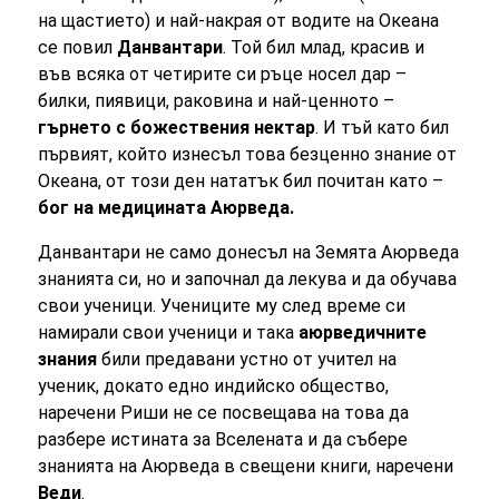
на щастието) и най-накрая от водите на Океана
се повил
Данвантари
. Той бил млад, красив и
във всяка от четирите си ръце носел дар –
билки, пиявици, раковина и най-ценното –
гърнето с божествения нектар
. И тъй като бил
първият, който изнесъл това безценно знание от
Океана, от този ден нататък бил почитан като –
бог на медицината Аюрведа.
Данвантари не само донесъл на Земята Аюрведа
знанията си, но и започнал да лекува и да обучава
свои ученици. Учениците му след време си
намирали свои ученици и така
аюрведичните
знания
били предавани устно от учител на
ученик, докато едно индийско общество,
наречени Риши не се посвещава на това да
разбере истината за Вселената и да събере
знанията на Аюрведа в свещени книги, наречени
Веди
.