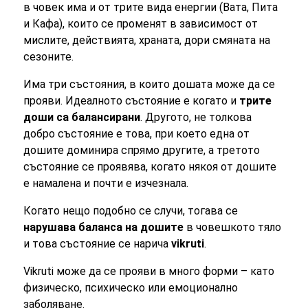
в човек има и от трите вида енергии (Вата, Пита
и Кафа), които се променят в зависимост от
мислите, действията, храната, дори смяната на
сезоните.
Има три състояния, в които дошата може да се
прояви. Идеалното състояние е когато и
трите
доши са балансирани
. Другото, не толкова
добро състояние е това, при което една от
дошите доминира спрямо другите, а третото
състояние се проявява, когато някоя от дошите
е намалена и почти е изчезнала.
Когато нещо подобно се случи, тогава се
нарушава баланса на дошите
в човешкото тяло
и това състояние се нарича
vikruti
.
Vikruti може да се прояви в много форми – като
физическо, психическо или емоционално
заболяване.