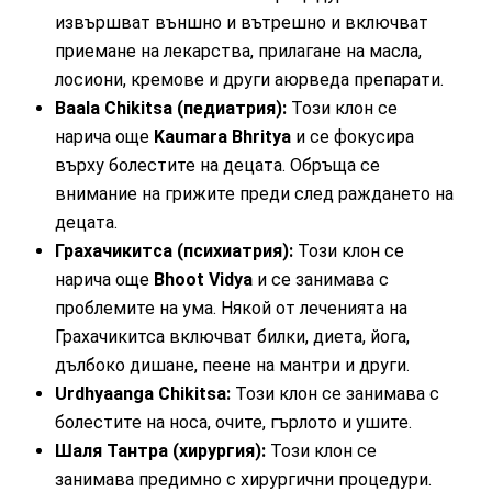
извършват външно и вътрешно и включват
приемане на лекарства, прилагане на масла,
лосиони, кремове и други аюрведа препарати.
Baala Chikitsa (педиатрия):
Този клон се
нарича още
Kaumara Bhritya
и се фокусира
върху болестите на децата. Обръща се
внимание на грижите преди след раждането на
децата.
Грахачикитса (психиатрия):
Този клон се
нарича още
Bhoot Vidya
и се занимава с
проблемите на ума. Някой от леченията на
Грахачикитса включват билки, диета, йога,
дълбоко дишане, пеене на мантри и други.
Urdhyaanga Chikitsa:
Този клон се занимава с
болестите на носа, очите, гърлото и ушите.
Шаля Тантра (хирургия):
Този клон се
занимава предимно с хирургични процедури.